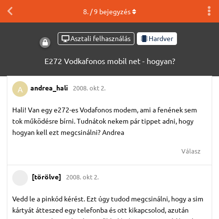
8
. /
9
bejegyzés
Asztali felhasználás
Hardver
E272 Vodkafonos mobil net - hogyan?
andrea_hali
2008. okt 2.
A
Hali! Van egy e272-es Vodafonos modem, ami a fenének sem
tok működésre bírni. Tudnátok nekem pár tippet adni, hogy
hogyan kell ezt megcsinálni? Andrea
Válasz
[törölve]
2008. okt 2.
Vedd le a pinkód kérést. Ezt úgy tudod megcsinálni, hogy a sim
kártyát átteszed egy telefonba és ott kikapcsolod, azután