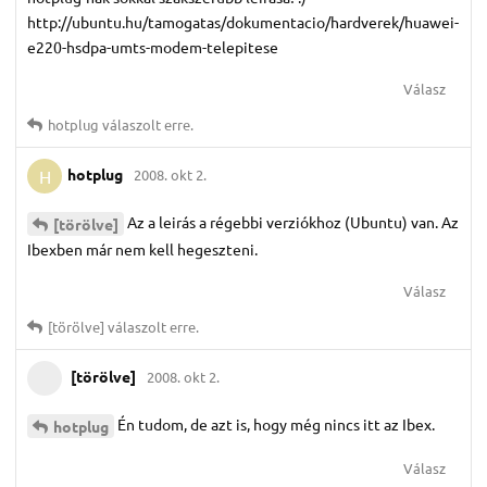
http://ubuntu.hu/tamogatas/dokumentacio/hardverek/huawei-
e220-hsdpa-umts-modem-telepitese
Válasz
hotplug
válaszolt erre.
hotplug
2008. okt 2.
H
Az a leirás a régebbi verziókhoz (Ubuntu) van. Az
[törölve]
Ibexben már nem kell hegeszteni.
Válasz
[törölve]
válaszolt erre.
[törölve]
2008. okt 2.
Én tudom, de azt is, hogy még nincs itt az Ibex.
hotplug
Válasz