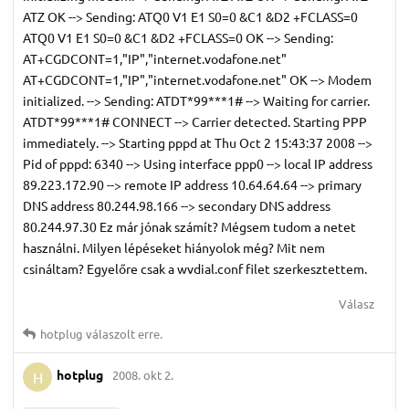
ATZ OK --> Sending: ATQ0 V1 E1 S0=0 &C1 &D2 +FCLASS=0
ATQ0 V1 E1 S0=0 &C1 &D2 +FCLASS=0 OK --> Sending:
AT+CGDCONT=1,"IP","internet.vodafone.net"
AT+CGDCONT=1,"IP","internet.vodafone.net" OK --> Modem
initialized. --> Sending: ATDT*99***1# --> Waiting for carrier.
ATDT*99***1# CONNECT --> Carrier detected. Starting PPP
immediately. --> Starting pppd at Thu Oct 2 15:43:37 2008 -->
Pid of pppd: 6340 --> Using interface ppp0 --> local IP address
89.223.172.90 --> remote IP address 10.64.64.64 --> primary
DNS address 80.244.98.166 --> secondary DNS address
80.244.97.30 Ez már jónak számít? Mégsem tudom a netet
használni. Milyen lépéseket hiányolok még? Mit nem
csináltam? Egyelőre csak a wvdial.conf filet szerkesztettem.
Válasz
hotplug
válaszolt erre.
hotplug
2008. okt 2.
H