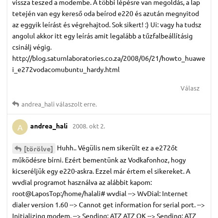
vissza teszed a modembe. A többi lépésre van megoldás, a lap
tetején van egy kereső oda beírod e220 és azután megnyitod
az eggyik leírást és végrehajtod. Sok sikert! :) Ui: vagy ha tudsz
angolul akkor itt egy leírás amit legalább a tűzfalbeállításig
csinálj végig.
http://blog.saturnlaboratories.co.za/2008/06/21/howto_huawe
i_e272vodacomubuntu_hardy.html
Válasz
andrea_hali
válaszolt erre.
andrea_hali
2008. okt 2.
A
Huhh.. Végülis nem sikerült ez a e272őt
[törölve]
működésre bírni. Ezért bementünk az Vodkafonhoz, hogy
kicseréljük egy e220-askra. Ezzel már értem el sikereket. A
wvdial programot használva az alábbit kapom:
root@LaposTop:/home/halali# wvdial --> WvDial: Internet
dialer version 1.60 --> Cannot get information for serial port. -->
Initializing modem. --> Sending: ATZ ATZ OK --> Sending: ATZ