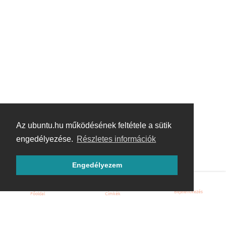
Az ubuntu.hu működésének feltétele a sütik
engedélyezése.
Részletes információk
Engedélyezem
Bejelentkezés
Főoldal
Címkék