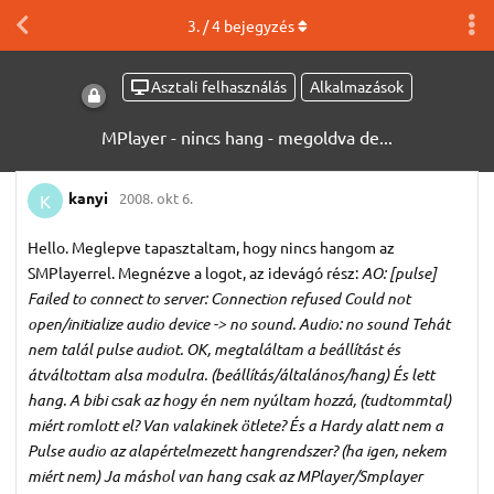
3
. /
4
bejegyzés
Asztali felhasználás
Alkalmazások
MPlayer - nincs hang - megoldva de...
kanyi
2008. okt 6.
K
Hello. Meglepve tapasztaltam, hogy nincs hangom az
SMPlayerrel. Megnézve a logot, az idevágó rész:
AO: [pulse]
Failed to connect to server: Connection refused Could not
open/initialize audio device -> no sound. Audio: no sound
Tehát
nem talál pulse audiot. OK, megtaláltam a beállítást és
átváltottam alsa modulra. (beállítás/általános/hang) És lett
hang. A bibi csak az hogy én nem nyúltam hozzá, (tudtommtal)
miért romlott el? Van valakinek ötlete? És a Hardy alatt nem a
Pulse audio az alapértelmezett hangrendszer? (ha igen, nekem
miért nem) Ja máshol van hang csak az MPlayer/Smplayer