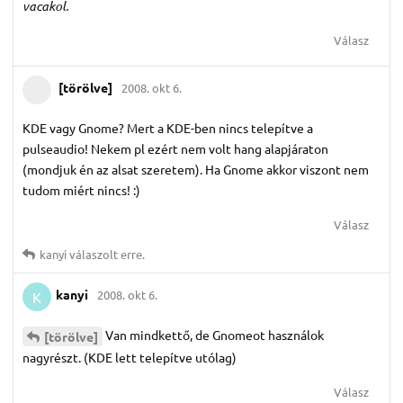
vacakol.
Válasz
[törölve]
2008. okt 6.
KDE vagy Gnome? Mert a KDE-ben nincs telepítve a
pulseaudio! Nekem pl ezért nem volt hang alapjáraton
(mondjuk én az alsat szeretem). Ha Gnome akkor viszont nem
tudom miért nincs! :)
Válasz
kanyi
válaszolt erre.
kanyi
2008. okt 6.
K
Van mindkettő, de Gnomeot használok
[törölve]
nagyrészt. (KDE lett telepítve utólag)
Válasz