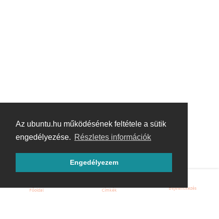
Az ubuntu.hu működésének feltétele a sütik
engedélyezése.
Részletes információk
Engedélyezem
Bejelentkezés
Főoldal
Címkék