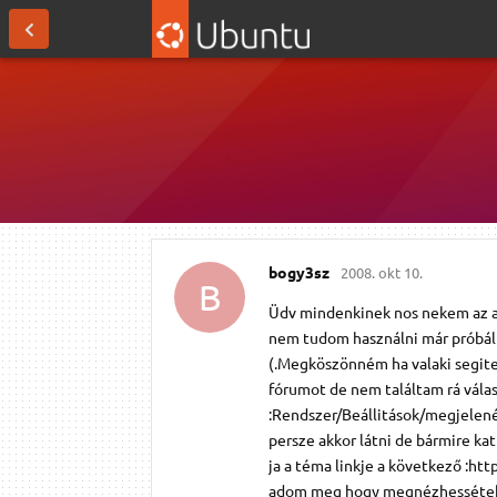
bogy3sz
2008. okt 10.
B
Üdv mindenkinek nos nekem az 
nem tudom használni már próbált
(.Megköszönném ha valaki segit
fórumot de nem találtam rá válas
:Rendszer/Beállitások/megjelenés
persze akkor látni de bármire kat
ja a téma linkje a következő :
adom meg hogy megnézhessétek h