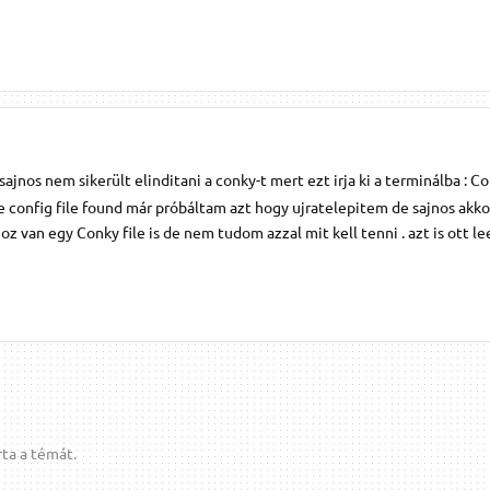
 sajnos nem sikerült elinditani a conky-t mert ezt irja ki a terminálba : C
 config file found már próbáltam azt hogy ujratelepitem de sajnos akk
 van egy Conky file is de nem tudom azzal mit kell tenni . azt is ott le
ta a témát.