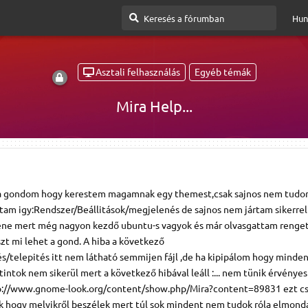
Hun
Asztali felhasználás
Egyéb témák
Mira Help...
a gondom hogy kerestem magamnak egy themest,csak sajnos nem tudo
am igy:Rendszer/Beállitások/megjelenés de sajnos nem jártam sikerrel 
ene mert még nagyon kezdő ubuntu-s vagyok és már olvasgattam renge
zt mi lehet a gond. A hiba a következő
/telepités itt nem látható semmijen fájl ,de ha kipipálom hogy minden 
tintok nem sikerül mert a következő hibával leáll :... nem tünik érvénye
http://www.gnome-look.org/content/show.php/Mira?content=89831 ezt cs
ogy melyikről beszélek mert túl sok mindent nem tudok róla elmondan