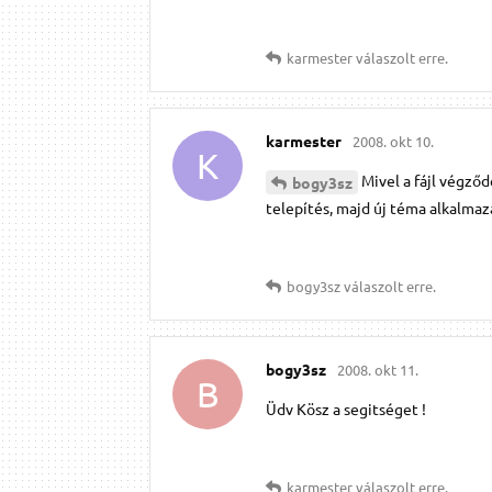
karmester
válaszolt erre.
karmester
2008. okt 10.
K
Mivel a fájl végződ
bogy3sz
telepítés, majd új téma alkalmaz
bogy3sz
válaszolt erre.
bogy3sz
2008. okt 11.
B
Üdv Kösz a segitséget !
karmester
válaszolt erre.