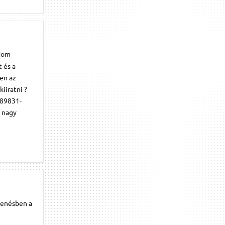
udom
 és a
yen az
iiratni ?
=89831-
k nagy
lenésben a