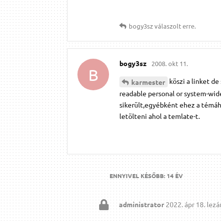
bogy3sz
válaszolt erre.
bogy3sz
2008. okt 11.
B
köszi a linket de
karmester
readable personal or system-wide
sikerült,egyébként ehez a témához
letölteni ahol a temlate-t.
ENNYIVEL KÉSŐBB:
14 ÉV
administrator
2022. ápr 18.
lezár