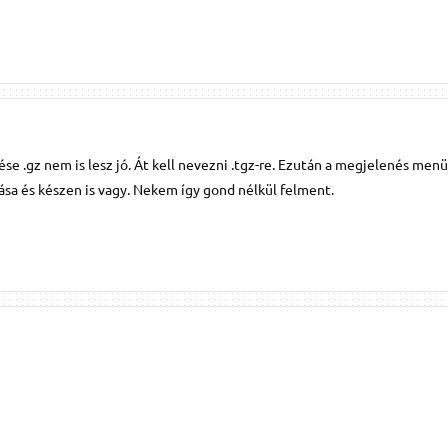
ése .gz nem is lesz jó. Át kell nevezni .tgz-re. Ezután a megjelenés men
ása és készen is vagy. Nekem így gond nélkül felment.