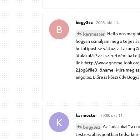
bogy3sz
2008. okt 11.
B
Hello nos megint
karmester
hogyan csináljam meg a teljes áta
betütipust se változtatta meg :S
átalakulás? azt szeretném ha tel
link :http://www.gnome-look.o
2.jpg&file3=&name=Mira meg az i
angolos. Előre is köszi üdv Bogy3
karmester
2008. okt 11.
K
Az "adatokat" a co
bogy3sz
testreszabás pontban tudsz keretet