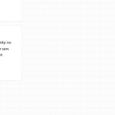
onky: no
or sem
et