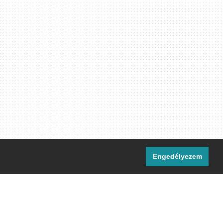
Engedélyezem
i csatornáink:
[M]
IRC