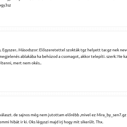
ogy3sz
. Egyszer.. Másodszor: Előszeretettel szokták tgz helyett tar.gz-nek nev
megjelenés ablakába ha behúzod a csomagot, akkor telepíti. szerk: Ne k
ltenni, mert nem okés..
 választ. de sajnos még nem jutottam előrébb ,mivel ez Mira_by_sen7.gz
mi hibát ir ki. Oks légyszi majd irj hogy mit sikerült. Thx.