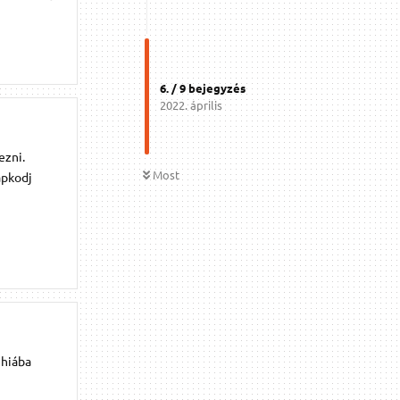
6
. /
9
bejegyzés
2022. április
ezni.
Most
apkodj
 hiába