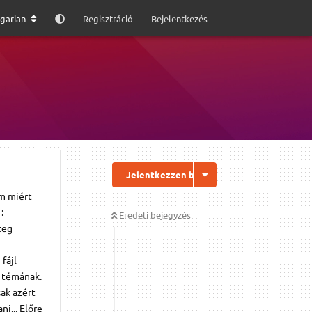
garian
Regisztráció
Bejelentkezés
Jelentkezzen be a válaszhoz
m miért
:
Eredeti bejegyzés
teg
fájl
s témának.
ak azért
i... Előre