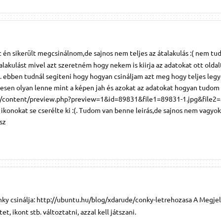
 én sikerült megcsinálnom,de sajnos nem teljes az átalakulás :( nem t
lakulást mivel azt szeretném hogy nekem is kiirja az adatokat ott oldalt
 . ebben tudnál segiteni hogy hogyan csináljam azt meg hogy teljes leg
jesen olyan lenne mint a képen jah és azokat az adatokat hogyan tudom k
rg/content/preview.php?preview=1&id=89831&file1=89831-1.jpg&file2
konokat se cserélte ki :(. Tudom van benne leirás,de sajnos nem vagyo
sz
nky csinálja: http://ubuntu.hu/blog/xdarude/conky-letrehozasa A Megje
, ikont stb. változtatni, azzal kell játszani.