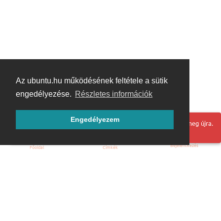
Az ubuntu.hu működésének feltétele a sütik
engedélyezése.
Részletes információk
Engedélyezem
Hoppá! Valami hiba történt. Frissítse az oldalt és próbálja meg újra.
Bejelentkezés
Főoldal
Címkék