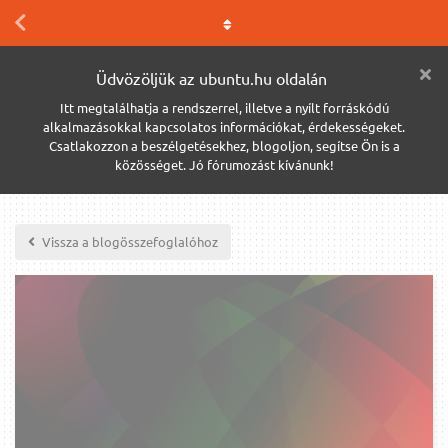
Üdvözöljük az ubuntu.hu oldalán
Itt megtalálhatja a rendszerrel, illetve a nyílt forráskódú
alkalmazásokkal kapcsolatos információkat, érdekességeket.
Csatlakozzon a beszélgetésekhez, blogoljon, segítse Ön is a
közösséget. Jó fórumozást kívánunk!
Vissza a blogösszefoglalóhoz