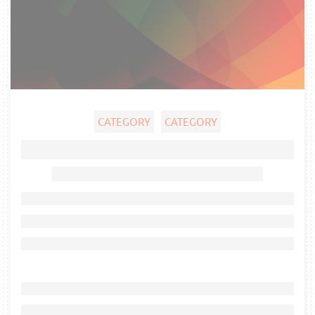
CATEGORY
CATEGORY
Ghost title