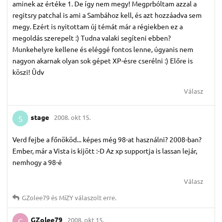
aminek az értéke 1. De így nem megy! Megprbóltam azzal a
regitsry patchal is ami a Sambához kell, és azt hozzáadva sem
megy. Ezért is nyitottam új témát már a régiekben ez a
megoldás szerepelt :) Tudna valaki segíteni ebben?
Munkehelyre kellene és eléggé fontos lenne, úgyanis nem
nagyon akarnak olyan sok gépet XP-ésre cserélni :) Előre is
köszi! Üdv
Válasz
stage
2008. okt 15.
S
Verd fejbe a főnököd... képes még 98-at használni? 2008-ban?
Ember, már a Vista is kijött :-D Az xp supportja is lassan lejár,
nemhogy a 98-é
Válasz
GZolee79
és
MiZY
válaszolt erre.
GZolee79
2008. okt 15.
G