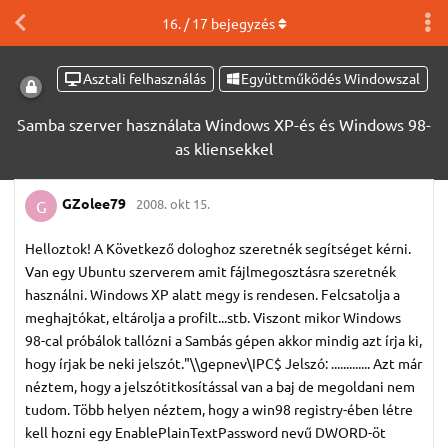
16
. /
17
bejegyzés
Asztali felhasználás
Együttműködés Windowszal
Samba szerver használata Windows XP-és és Windows 98-
as kliensekkel
GZolee79
2008. okt 15.
G
Helloztok! A Következő dologhoz szeretnék segítséget kérni.
Van egy Ubuntu szerverem amit fájlmegosztásra szeretnék
használni. Windows XP alatt megy is rendesen. Felcsatolja a
meghajtókat, eltárolja a profilt...stb. Viszont mikor Windows
98-cal próbálok tallózni a Sambás gépen akkor mindig azt írja ki,
hogy írjak be neki jelszót."\\gepnev\IPC$ Jelszó: ............. Azt már
néztem, hogy a jelszótitkosítással van a baj de megoldani nem
tudom. Több helyen néztem, hogy a win98 registry-ében létre
kell hozni egy EnablePlainTextPassword nevű DWORD-öt