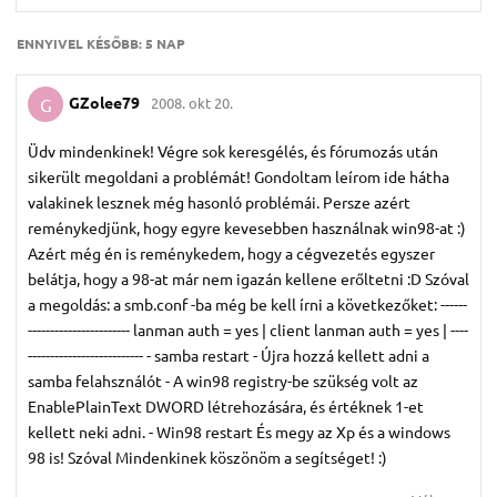
ENNYIVEL KÉSŐBB:
5 NAP
GZolee79
2008. okt 20.
G
Üdv mindenkinek! Végre sok keresgélés, és fórumozás után
sikerült megoldani a problémát! Gondoltam leírom ide hátha
valakinek lesznek még hasonló problémái. Persze azért
reménykedjünk, hogy egyre kevesebben használnak win98-at :)
Azért még én is reménykedem, hogy a cégvezetés egyszer
belátja, hogy a 98-at már nem igazán kellene erőltetni :D Szóval
a megoldás: a smb.conf -ba még be kell írni a következőket: ------
----------------------- lanman auth = yes | client lanman auth = yes | ----
-------------------------- - samba restart - Újra hozzá kellett adni a
samba felahsználót - A win98 registry-be szükség volt az
EnablePlainText DWORD létrehozására, és értéknek 1-et
kellett neki adni. - Win98 restart És megy az Xp és a windows
98 is! Szóval Mindenkinek köszönöm a segítséget! :)