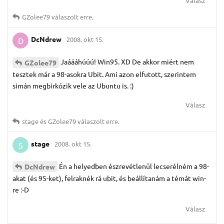
Válasz
GZolee79
válaszolt erre.
DcNdrew
2008. okt 15.
D
Jaáááhúúú! Win95. XD De akkor miért nem
GZolee79
tesztek már a 98-asokra Ubit. Ami azon elfutott, szerintem
simán megbirkózik vele az Ubuntu is. :)
Válasz
stage
és
GZolee79
válaszolt erre.
stage
2008. okt 15.
S
Én a helyedben észrevétlenül lecserélném a 98-
DcNdrew
akat (és 95-ket), felraknék rá ubit, és beállítanám a témát win-
re :-D
Válasz