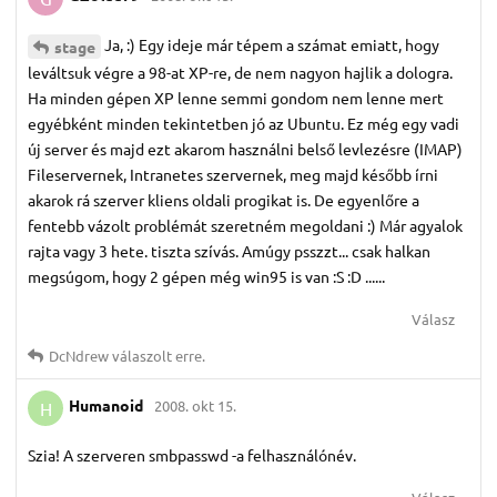
Ja, :) Egy ideje már tépem a számat emiatt, hogy
stage
leváltsuk végre a 98-at XP-re, de nem nagyon hajlik a dologra.
Ha minden gépen XP lenne semmi gondom nem lenne mert
egyébként minden tekintetben jó az Ubuntu. Ez még egy vadi
új server és majd ezt akarom használni belső levlezésre (IMAP)
Fileservernek, Intranetes szervernek, meg majd később írni
akarok rá szerver kliens oldali progikat is. De egyenlőre a
fentebb vázolt problémát szeretném megoldani :) Már agyalok
rajta vagy 3 hete. tiszta szívás. Amúgy psszzt... csak halkan
megsúgom, hogy 2 gépen még win95 is van :S :D ......
Válasz
DcNdrew
válaszolt erre.
Humanoid
2008. okt 15.
H
Szia! A szerveren smbpasswd -a felhasználónév.