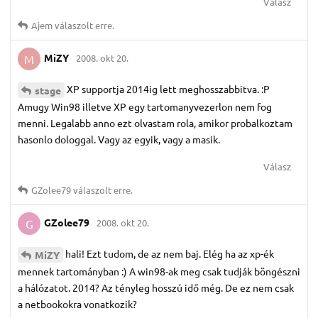
Válasz
Ajem
válaszolt erre.
MiZY
2008. okt 20.
M
XP supportja 2014ig lett meghosszabbitva. :P
stage
Amugy Win98 illetve XP egy tartomanyvezerlon nem fog
menni. Legalabb anno ezt olvastam rola, amikor probalkoztam
hasonlo dologgal. Vagy az egyik, vagy a masik.
Válasz
GZolee79
válaszolt erre.
GZolee79
2008. okt 20.
G
hali! Ezt tudom, de az nem baj. Elég ha az xp-ék
MiZY
mennek tartományban :) A win98-ak meg csak tudják böngészni
a hálózatot. 2014? Az tényleg hosszú idő még. De ez nem csak
a netbookokra vonatkozik?