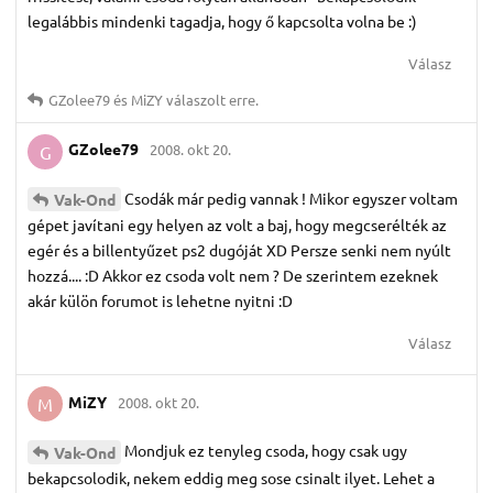
legalábbis mindenki tagadja, hogy ő kapcsolta volna be :)
Válasz
GZolee79
és
MiZY
válaszolt erre.
GZolee79
2008. okt 20.
G
Csodák már pedig vannak ! Mikor egyszer voltam
Vak-Ond
gépet javítani egy helyen az volt a baj, hogy megcserélték az
egér és a billentyűzet ps2 dugóját XD Persze senki nem nyúlt
hozzá.... :D Akkor ez csoda volt nem ? De szerintem ezeknek
akár külön forumot is lehetne nyitni :D
Válasz
MiZY
2008. okt 20.
M
Mondjuk ez tenyleg csoda, hogy csak ugy
Vak-Ond
bekapcsolodik, nekem eddig meg sose csinalt ilyet. Lehet a