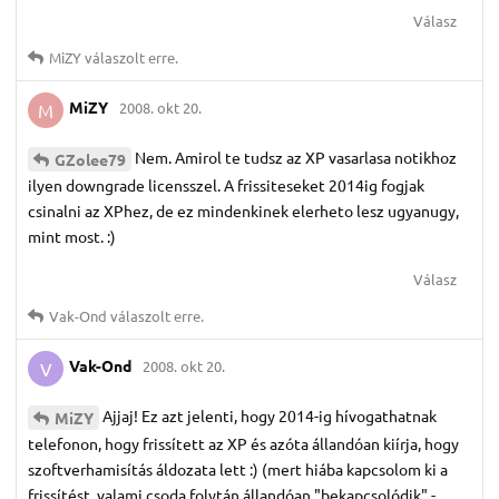
Válasz
MiZY
válaszolt erre.
MiZY
2008. okt 20.
M
Nem. Amirol te tudsz az XP vasarlasa notikhoz
GZolee79
ilyen downgrade licensszel. A frissiteseket 2014ig fogjak
csinalni az XPhez, de ez mindenkinek elerheto lesz ugyanugy,
mint most. :)
Válasz
Vak-Ond
válaszolt erre.
Vak-Ond
2008. okt 20.
V
Ajjaj! Ez azt jelenti, hogy 2014-ig hívogathatnak
MiZY
telefonon, hogy frissített az XP és azóta állandóan kiírja, hogy
szoftverhamisítás áldozata lett :) (mert hiába kapcsolom ki a
frissítést, valami csoda folytán állandóan "bekapcsolódik" -