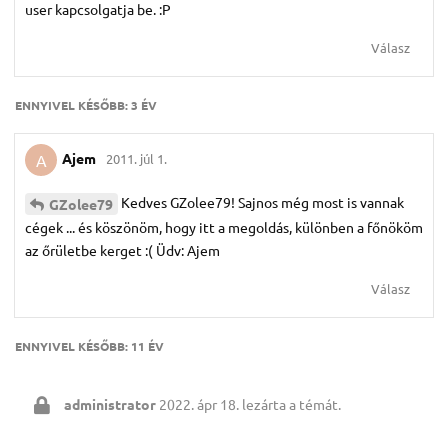
user kapcsolgatja be. :P
Válasz
ENNYIVEL KÉSŐBB:
3 ÉV
Ajem
2011. júl 1.
A
Kedves GZolee79! Sajnos még most is vannak
GZolee79
cégek ... és köszönöm, hogy itt a megoldás, különben a főnököm
az őrületbe kerget :( Üdv: Ajem
Válasz
ENNYIVEL KÉSŐBB:
11 ÉV
administrator
2022. ápr 18.
lezárta a témát.