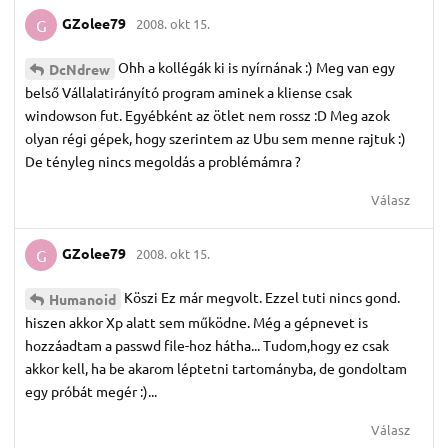
GZolee79
2008. okt 15.
G
Ohh a kollégák ki is nyírnának :) Meg van egy
DcNdrew
belső Vállalatirányító program aminek a kliense csak
windowson fut. Egyébként az ötlet nem rossz :D Meg azok
olyan régi gépek, hogy szerintem az Ubu sem menne rajtuk :)
De tényleg nincs megoldás a problémámra ?
Válasz
GZolee79
2008. okt 15.
G
Köszi Ez már megvolt. Ezzel tuti nincs gond.
Humanoid
hiszen akkor Xp alatt sem működne. Még a gépnevet is
hozzáadtam a passwd file-hoz hátha... Tudom,hogy ez csak
akkor kell, ha be akarom léptetni tartományba, de gondoltam
egy próbát megér :)...
Válasz