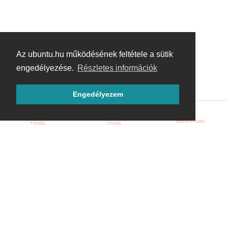
Az ubuntu.hu működésének feltétele a sütik
engedélyezése.
Részletes információk
Engedélyezem
Bejelentkezés
Főoldal
Címkék