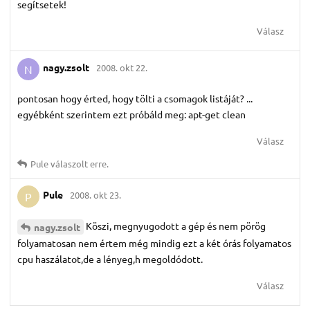
segítsetek!
Válasz
nagy.​zsolt
2008. okt 22.
N
pontosan hogy érted, hogy tölti a csomagok listáját? ...
egyébként szerintem ezt próbáld meg: apt-get clean
Válasz
Pule
válaszolt erre.
Pule
2008. okt 23.
P
Köszi, megnyugodott a gép és nem pörög
nagy.​zsolt
folyamatosan nem értem még mindig ezt a két órás folyamatos
cpu haszálatot,de a lényeg,h megoldódott.
Válasz