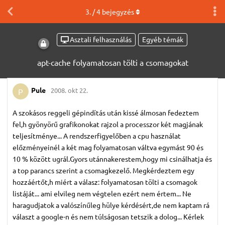
3
. /
4
bejegyzés
Asztali felhasználás
Egyéb témák
apt-cache folyamatosan tölti a csomagokat
Pule
2008. okt 22.
P
A szokásos reggeli gépindítás után kissé álmosan fedeztem
fel,h gyönyörű grafikonokat rajzol a processzor két magjának
teljesítménye... A rendszerfigyelőben a cpu használat
előzményeinél a két mag folyamatosan váltva egymást 90 és
10 % között ugrál.Gyors utánnakerestem,hogy mi csinálhatja és
a top parancs szerint a csomagkezelő. Megkérdeztem egy
hozzáértőt,h miért a válasz: folyamatosan tölti a csomagok
listáját... ami elvileg nem végtelen ezért nem értem... Ne
haragudjatok a valószínűleg hülye kérdésért,de nem kaptam rá
választ a google-n és nem túlságosan tetszik a dolog... Kérlek