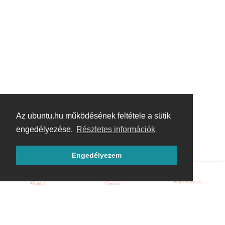
Az ubuntu.hu működésének feltétele a sütik
engedélyezése.
Részletes információk
Engedélyezem
Bejelentkezés
Főoldal
Címkék