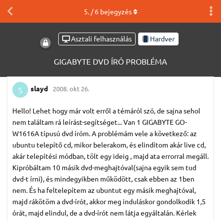
5
. /
6
bejegyzés
Asztali felhasználás
Hardver
GIGABYTE DVD ÍRÓ PROBLÉMA
slayd
2008. okt 26.
S
Hello! Lehet hogy már volt erről a témáról szó, de sajna sehol
nem találtam rá leírást-segítséget... Van 1 GIGABYTE GO-
W1616A típusú dvd íróm. A problémám vele a következő: az
ubuntu telepítő cd, mikor belerakom, és elindítom akár live cd,
akár telepítési módban, tölt egy ideig , majd ata errorral megáll.
Kipróbáltam 10 másik dvd-meghajtóval(sajna egyik sem tud
dvd-t írni), és mindegyikben működött, csak ebben az 1ben
nem. És ha feltelepítem az ubuntut egy másik meghajtóval,
majd rákötöm a dvd-írót, akkor meg induláskor gondolkodik 1,5
órát, majd elindul, de a dvd-írót nem látja egyáltalán. Kérlek