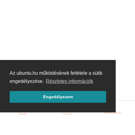
Az ubuntu.hu működésének feltétele a sütik
engedélyezése.
Részletes információk
Engedélyezem
Bejelentkezés
Főoldal
Címkék