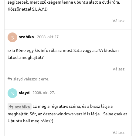
segítsetek, mert szükségem lenne ubuntu alatt a dvd-íróra.
Köszönettel S.L.A.Y.D
Válasz
szabika
2008. okt 27.
S
szia Kéne egy kis info róla.Ez most Sata vagy ata?A biosban
látod a meghajtót?
Válasz
slayd
válaszolt erre.
slayd
2008. okt 27.
S
Ez még a régi ata-s széria, és a biosz látja a
szabika
meghajtót. Sőt, az összes windows verzió is látja... Sajna csak az
Ubuntu hall meg tőle:(:(
Válasz