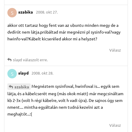
szabika
2008. okt 27.
S
akkor ott tartasz hogy fent van az ubuntu minden megy de a
dvdírót nem látja.próbáltad már megnézni pl sysinfo-val?vagy
hwinfo-val?Kábelt kicseréled akkor mi a helyzet?
Válasz
slayd
válaszolt erre.
slayd
2008. okt 28.
S
Megnéztem sysinfoval, hwinfoval is... egyik sem
szabika
látja, és a kábelcserét meg (más okok miatt) már megcsináltam
kb 2-3x (volt h régi kábelre, volt h vadi újra). De sajnos úgy sem
nment.... mintha egyáltalán nem tudná kezelni azt a
meghajtót...:(
Válasz