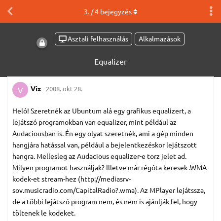
3
. /
4
bejegyzés
Asztali felhasználás
Alkalmazások
Equalizer
Viz
2008. okt 28.
V
Heló! Szeretnék az Ubuntum alá egy grafikus equalizert, a
lejátszó programokban van equalizer, mint például az
Audaciousban is. Én egy olyat szeretnék, ami a gép minden
hangjára hatással van, például a bejelentkezéskor lejátszott
hangra. Mellesleg az Audacious equalizer-e torz jelet ad.
Milyen programot használjak? Illetve már régóta keresek .WMA
kodek-et stream-hez (http://mediasrv-
sov.musicradio.com/CapitalRadio?.wma). Az MPlayer lejátssza,
de a többi lejátszó program nem, és nem is ajánlják fel, hogy
töltenek le kodeket.