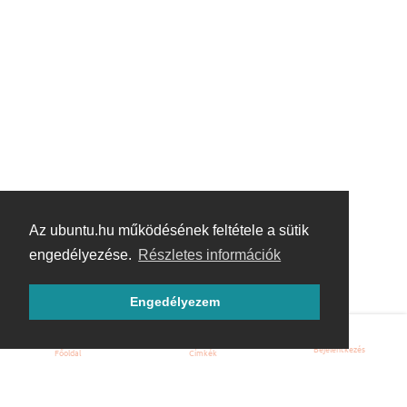
Az ubuntu.hu működésének feltétele a sütik
engedélyezése.
Részletes információk
Engedélyezem
Bejelentkezés
Főoldal
Címkék