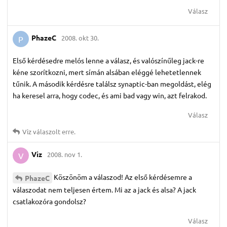
Válasz
PhazeC
2008. okt 30.
P
Első kérdésedre melós lenne a válasz, és valószínűleg jack-re
kéne szorítkozni, mert símán alsában eléggé lehetetlennek
tűnik. A második kérdésre találsz synaptic-ban megoldást, elég
ha keresel arra, hogy codec, és ami bad vagy win, azt felrakod.
Válasz
Viz
válaszolt erre.
Viz
2008. nov 1.
V
Köszönöm a válaszod! Az első kérdésemre a
PhazeC
válaszodat nem teljesen értem. Mi az a jack és alsa? A jack
csatlakozóra gondolsz?
Válasz