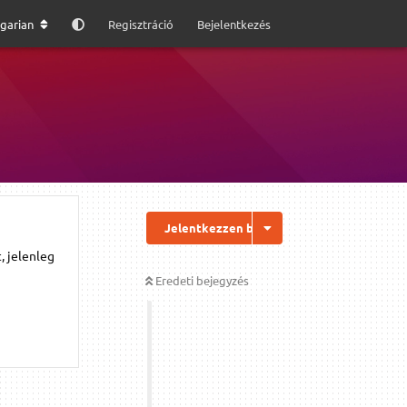
garian
Regisztráció
Bejelentkezés
Jelentkezzen be a válaszhoz
, jelenleg
Eredeti bejegyzés