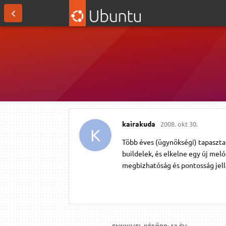
kairakuda
2008. okt 30.
K
Több éves (ügynökségi) tapaszta
buildelek, és elkelne egy új mel
megbizhatóság és pontosság jel
ENNYIVEL KÉSŐBB:
13 ÉV