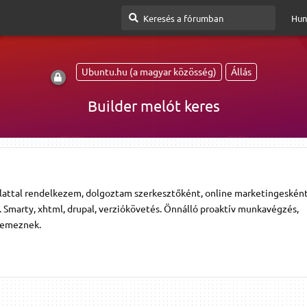
Hun
Ubuntu.hu (a magyar közösség)
Állás
Builder melót keres
lattal rendelkezem, dolgoztam szerkesztőként, online marketingesként
ó. Smarty, xhtml, drupal, verziókövetés. Önnálló proaktív munkavégzés,
lemeznek.