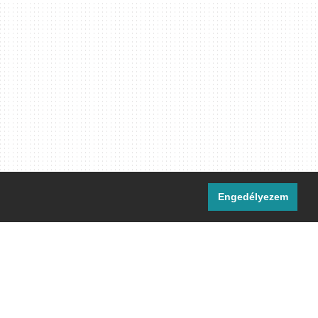
Engedélyezem
i csatornáink:
[M]
IRC
rtalma, ahol másként nem jelezzük,
ommons Nevezd meg! – Így add tovább!
licenc