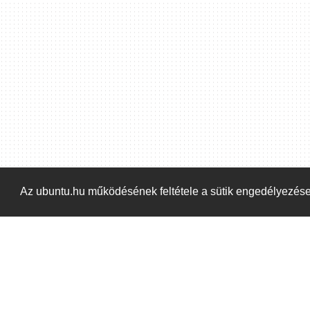
Az ubuntu.hu működésének feltétele a sütik engedélyezés
Kezdőoldal
Blog
ÁSZF
Szabályzat
Ka