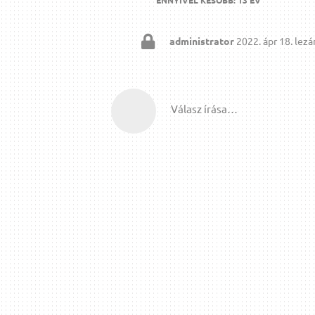
administrator
2022. ápr 18.
lezár
Válasz írása…