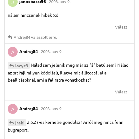
janosbacsi96
2008. nov 9.
J
nálam nincsenek hibák :xd
Válasz
Andrej84
válaszolt erre.
Andrej84
2008. nov 9.
A
Nálad sem jelenik meg már az "á" betű sem? Nálad
lacyc3
az srt fájl milyen kódolású, illetve mit állítottál el a
beállításoknál, ami a feliratra vonatkozhat?
Válasz
Andrej84
2008. nov 9.
A
2.6.27-es kernelre gondolsz? Arról még nincs fenn
jrabi
bugreport.