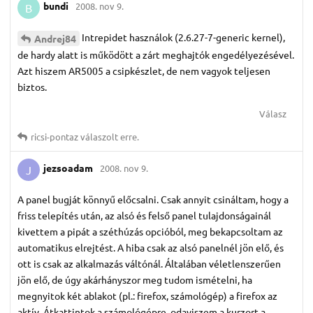
bundi
2008. nov 9.
B
Intrepidet használok (2.6.27-7-generic kernel),
Andrej84
de hardy alatt is működött a zárt meghajtók engedélyezésével.
Azt hiszem AR5005 a csipkészlet, de nem vagyok teljesen
biztos.
Válasz
ricsi-pontaz
válaszolt erre.
jezsoadam
2008. nov 9.
J
A panel bugját könnyű előcsalni. Csak annyit csináltam, hogy a
friss telepítés után, az alsó és felső panel tulajdonságainál
kivettem a pipát a széthúzás opcióból, meg bekapcsoltam az
automatikus elrejtést. A hiba csak az alsó panelnél jön elő, és
ott is csak az alkalmazás váltónál. Általában véletlenszerűen
jön elő, de úgy akárhányszor meg tudom ismételni, ha
megnyitok két ablakot (pl.: firefox, számológép) a firefox az
aktív. Átkattintok a számológépre, odaviszem a kurzort a