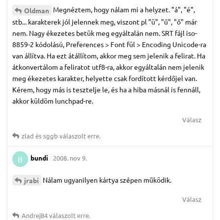
Megnéztem, hogy nálam mi a helyzet. "á", "é",
Oldman
stb... karakterek jól jelennek meg, viszont pl "ü", "ű", "ő" már
nem. Nagy ékezetes betük meg egyáltalán nem. SRT fájl iso-
8859-2 kódolású, Preferences > Font fül > Encoding Unicode-ra
van állítva. Ha ezt átállítom, akkor meg sem jelenik a felirat. Ha
átkonvertálom a feliratot utf8-ra, akkor egyáltalán nem jelenik
meg ékezetes karakter, helyette csak fordított kérdőjel van.
Kérem, hogy más is tesztelje le, és ha a hiba másnál is fennáll,
akkor küldöm lunchpad-re.
Válasz
zlad
és
sggb
válaszolt erre.
bundi
2008. nov 9.
B
Nálam ugyanilyen kártya szépen működik.
jrabi
Válasz
Andrej84
válaszolt erre.