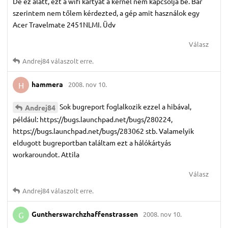
De ez alatt, ezt a wifi kártyát a kernel nem kapcsolja be. Bár
szerintem nem tőlem kérdezted, a gép amit használok egy
Acer Travelmate 2451NLMI. Üdv
Válasz
Andrej84
válaszolt erre.
hammera
2008. nov 10.
H
Sok bugreport foglalkozik ezzel a hibával,
Andrej84
például: https://bugs.launchpad.net/bugs/280224,
https://bugs.launchpad.net/bugs/283062 stb. Valamelyik
eldugott bugreportban találtam ezt a hálókártyás
workaroundot. Attila
Válasz
Andrej84
válaszolt erre.
Guntherswarchzhaffenstrassen
2008. nov 10.
G