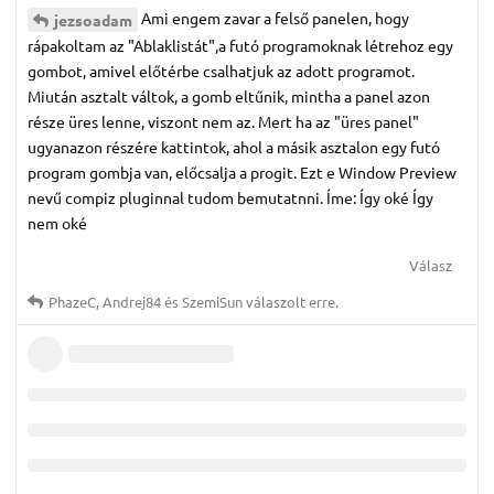
Ami engem zavar a felső panelen, hogy
jezsoadam
rápakoltam az "Ablaklistát",a futó programoknak létrehoz egy
gombot, amivel előtérbe csalhatjuk az adott programot.
Miután asztalt váltok, a gomb eltűnik, mintha a panel azon
része üres lenne, viszont nem az. Mert ha az "üres panel"
ugyanazon részére kattintok, ahol a másik asztalon egy futó
program gombja van, előcsalja a progit. Ezt e Window Preview
nevű compiz pluginnal tudom bemutatnni. Íme: Így oké Így
nem oké
Válasz
PhazeC
,
Andrej84
és
SzemiSun
válaszolt erre.