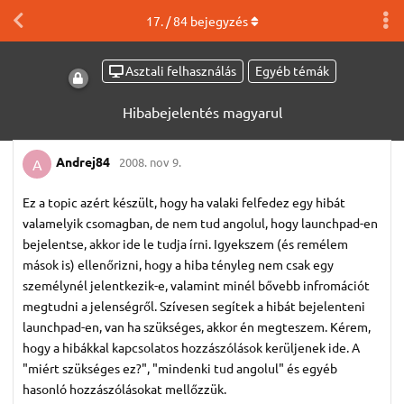
17
. /
84
bejegyzés
Asztali felhasználás
Egyéb témák
Hibabejelentés magyarul
Andrej84
2008. nov 9.
A
Ez a topic azért készült, hogy ha valaki felfedez egy hibát
valamelyik csomagban, de nem tud angolul, hogy launchpad-en
bejelentse, akkor ide le tudja írni. Igyekszem (és remélem
mások is) ellenőrizni, hogy a hiba tényleg nem csak egy
személynél jelentkezik-e, valamint minél bővebb infromációt
megtudni a jelenségről. Szívesen segítek a hibát bejelenteni
launchpad-en, van ha szükséges, akkor én megteszem. Kérem,
hogy a hibákkal kapcsolatos hozzászólások kerüljenek ide. A
"miért szükséges ez?", "mindenki tud angolul" és egyéb
hasonló hozzászólásokat mellőzzük.