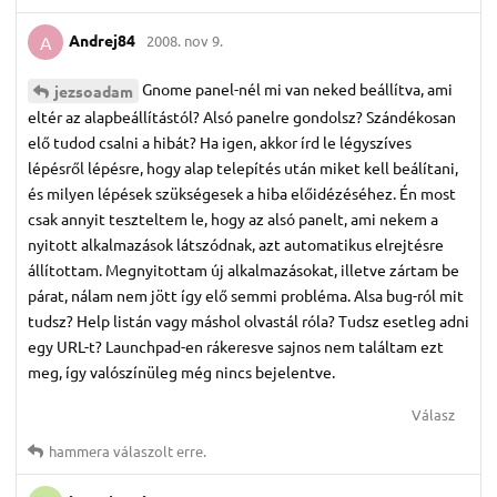
Andrej84
2008. nov 9.
A
Gnome panel-nél mi van neked beállítva, ami
jezsoadam
eltér az alapbeállítástól? Alsó panelre gondolsz? Szándékosan
elő tudod csalni a hibát? Ha igen, akkor írd le légyszíves
lépésről lépésre, hogy alap telepítés után miket kell beálítani,
és milyen lépések szükségesek a hiba előidézéséhez. Én most
csak annyit teszteltem le, hogy az alsó panelt, ami nekem a
nyitott alkalmazások látszódnak, azt automatikus elrejtésre
állítottam. Megnyitottam új alkalmazásokat, illetve zártam be
párat, nálam nem jött így elő semmi probléma. Alsa bug-ról mit
tudsz? Help listán vagy máshol olvastál róla? Tudsz esetleg adni
egy URL-t? Launchpad-en rákeresve sajnos nem találtam ezt
meg, így valószínüleg még nincs bejelentve.
Válasz
hammera
válaszolt erre.