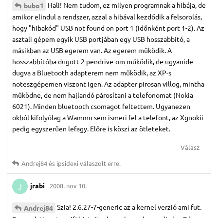
Hali! Nem tudom, ez milyen programnak a hibája, de
bubo1
amikor elindul a rendszer, azzal a hibával kezdődik a felsorolás,
hogy "hibakód" USB not found on port 1 (időnként port 1-2). Az
asztali gépem egyik USB portjában egy USB hosszabbító, a
másikban az USB egerem van. Az egerem működik. A
hosszabbítóba dugott 2 pendrive-om működik, de ugyanide
dugva a Bluetooth adapterem nem működik, az XP-s
noteszgépemen viszont igen. Az adapter pirosan villog, mintha
működne, de nem hajlandó párosítani a telefonomat (Nokia
6021). Minden bluetooth csomagot feltettem. Ugyanezen
okból kifolyólag a Wammu sem ismeri fel a telefont, az Xgnokii
pedig egyszerűen lefagy. Előre is köszi az ötleteket.
Válasz
Andrej84
és
ipsidexi
válaszolt erre.
jrabi
2008. nov 10.
J
Szia! 2.6.27-7-generic az a kernel verzió ami fut.
Andrej84