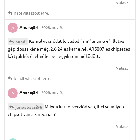
Válasz
jrabi
válaszolt erre.
Andrej84
2008. nov 9.
A
Kernel verziódat le tudod írni? "uname -r" Illetve
bundi
gép típusa kéne még. 2.6.24-es kernelnél AR5007-es chipsetes
kártyák közül elméletben egyik sem működött.
Válasz
bundi
válaszolt erre.
Andrej84
2008. nov 9.
A
Milyen kernel verziód van, illetve milyen
janosbacsi96
chipset van a kártyában?
Válasz