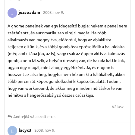
jezsoadam
2008. nov 9.
J
A gnome panelnek van egy idegesítő bugja: nekem a panel nem
széthúzott, és automatikusan elrejti magát. Ha több
alkalmazás van megnyitva, előfordul, hogy az ablaklista
teljesen eltűnik, és a többi gomb összepréselődik a bal oldalra
(még ami utána jön, az is), vagy csak az éppen aktív alkalmazás
gombja nem látszik, a helyén üresség van, de ha oda kattintok,
ugyan úgy reagál, mint ahogy egyébként. Ja, és engem is
bosszant az alsa bug, hogyha nem húzom ki a hálókábelt, akkor
több percen át képes gondolkodni kikapcsolás alatt. Tudom,
hogy van workaround, de akkor meg minden indításkor le van
némítva a hangerőszabályzó összes csúszkája.
Válasz
Andrej84
válaszolt erre.
lacyc3
2008. nov 9.
L