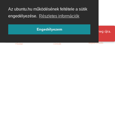
Az ubuntu.hu működésének feltétele a sütik
engedélyezése.
Részletes információk
Engedélyezem
Hoppá! Valami hiba történt. Frissítse az oldalt és próbálja meg újra.
Bejelentkezés
Főoldal
Címkék
Kezdőoldal
Blog
ÁSZF
Szabályzat
Kapcsolat
ubuntu.hu :: Magyar Ubuntu Közösség
© 2007 – 2026