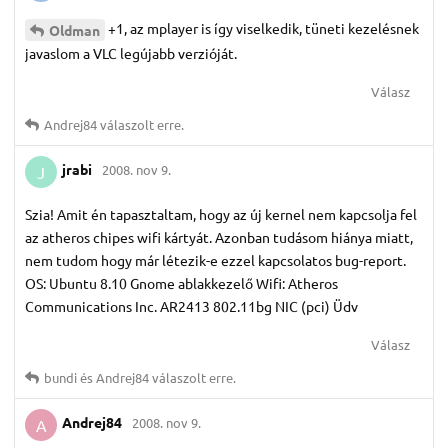
+1, az mplayer is így viselkedik, tüneti kezelésnek
Oldman
javaslom a VLC legújabb verzióját.
Válasz
Andrej84
válaszolt erre.
jrabi
2008. nov 9.
J
Szia! Amit én tapasztaltam, hogy az új kernel nem kapcsolja fel
az atheros chipes wifi kártyát. Azonban tudásom hiánya miatt,
nem tudom hogy már létezik-e ezzel kapcsolatos bug-report.
OS: Ubuntu 8.10 Gnome ablakkezelő Wifi: Atheros
Communications Inc. AR2413 802.11bg NIC (pci) Üdv
Válasz
bundi
és
Andrej84
válaszolt erre.
Andrej84
2008. nov 9.
A