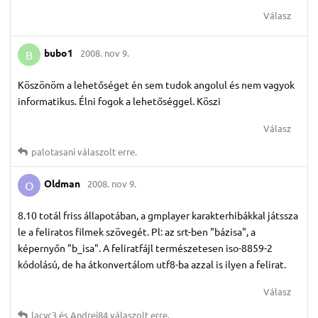
Válasz
bubo1
2008. nov 9.
B
Köszönöm a lehetőséget én sem tudok angolul és nem vagyok
informatikus. Élni fogok a lehetőséggel. Köszi
Válasz
palotasani
válaszolt erre.
Oldman
2008. nov 9.
O
8.10 totál friss állapotában, a gmplayer karakterhibákkal játssza
le a feliratos filmek szövegét. Pl: az srt-ben "bázisa", a
képernyőn "b_isa". A feliratfájl természetesen iso-8859-2
kódolású, de ha átkonvertálom utf8-ba azzal is ilyen a felirat.
Válasz
lacyc3
és
Andrej84
válaszolt erre.