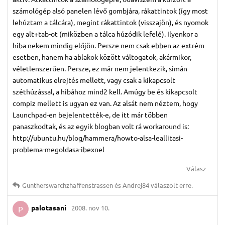
számológép alsó panelen lévő gombjára, rákattintok (így most
lehúztam a tálcára), megint rákattintok (visszajön), és nyomok
egy alt+tab-ot (miközben a tálca húzódik lefelé). Ilyenkor a
hiba nekem mindig előjön. Persze nem csak ebben az extrém
esetben, hanem ha ablakok között váltogatok, akármikor,
véletlenszerűen. Persze, ez már nem jelentkezik, simán
automatikus elrejtés mellett, vagy csak a kikapcsolt
széthúzással, a hibához mind2 kell. Amúgy be és kikapcsolt
compiz mellett is ugyan ez van. Az alsát nem néztem, hogy
Launchpad-en bejelentették-e, de itt már többen
panaszkodtak, és az egyik blogban volt rá workaround is:
http://ubuntu.hu/blog/hammera/howto-alsa-leallitasi-
problema-megoldasa-ibexnel
Válasz
Guntherswarchzhaffenstrassen
és
Andrej84
válaszolt erre.
palotasani
2008. nov 10.
P