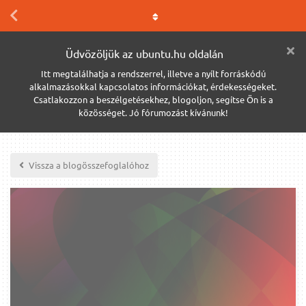
Üdvözöljük az ubuntu.hu oldalán
Itt megtalálhatja a rendszerrel, illetve a nyílt forráskódú
alkalmazásokkal kapcsolatos információkat, érdekességeket.
Csatlakozzon a beszélgetésekhez, blogoljon, segítse Ön is a
közösséget. Jó fórumozást kívánunk!
Vissza a blogösszefoglalóhoz