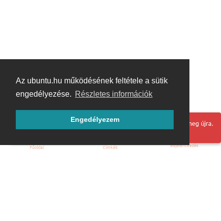
Az ubuntu.hu működésének feltétele a sütik
engedélyezése.
Részletes információk
Engedélyezem
Hoppá! Valami hiba történt. Frissítse az oldalt és próbálja meg újra.
Bejelentkezés
Főoldal
Címkék