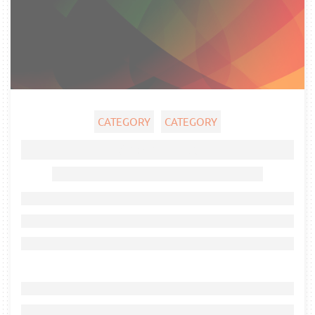
CATEGORY
CATEGORY
Ghost title