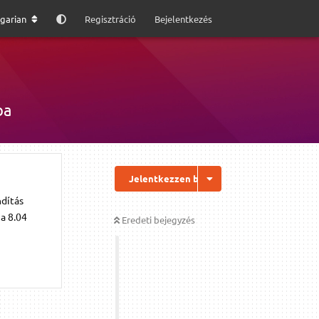
garian
Regisztráció
Bejelentkezés
ba
Jelentkezzen be a válaszhoz
ndítás
 a 8.04
Eredeti bejegyzés