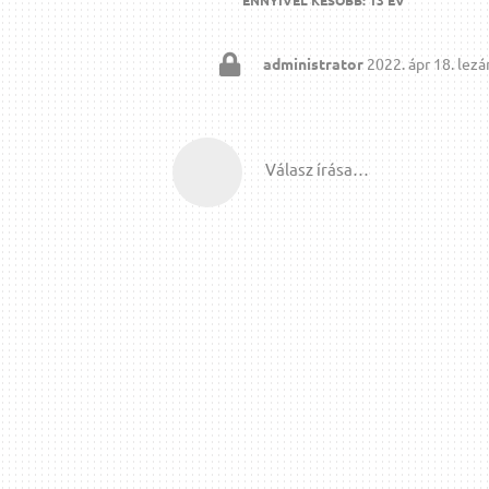
administrator
2022. ápr 18.
lezár
Válasz írása…