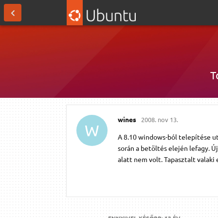
T
wines
2008. nov 13.
W
A 8.10 windows-ból telepítése ut
során a betöltés elején lefagy. Új
alatt nem volt. Tapasztalt valaki
ENNYIVEL KÉSŐBB:
13 ÉV