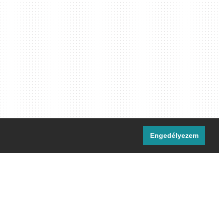
Engedélyezem
i csatornáink:
[M]
IRC
rtalma, ahol másként nem jelezzük,
ommons Nevezd meg! – Így add tovább!
licenc