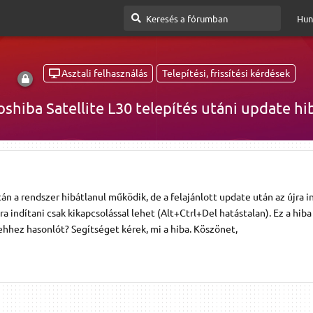
Hun
Asztali felhasználás
Telepítési, frissítési kérdések
oshiba Satellite L30 telepítés utáni update hi
án a rendszer hibátlanul működik, de a felajánlott update után az újra i
ra indítani csak kikapcsolással lehet (Alt+Ctrl+Del hatástalan). Ez a hiba
 ehhez hasonlót? Segítséget kérek, mi a hiba. Köszönet,