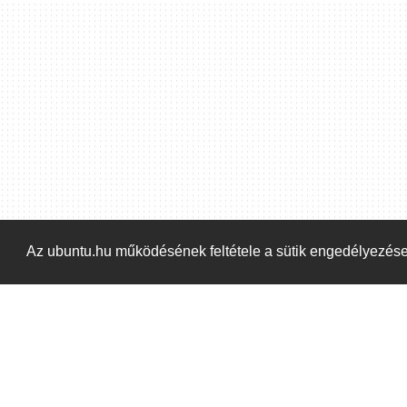
Az ubuntu.hu működésének feltétele a sütik engedélyezés
Kezdőoldal
Blog
ÁSZF
Szabályzat
Ka