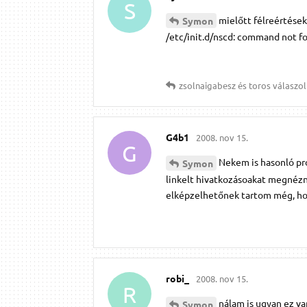
S
mielőtt félreértése
Symon
/etc/init.d/nscd: command not f
zsolnaigabesz
és
toros
válaszolt
G4b1
2008. nov 15.
G
Nekem is hasonló pro
Symon
linkelt hivatkozásoakat megnézni
elképzelhetőnek tartom még, hog
robi_
2008. nov 15.
R
nálam is ugyan ez van
Symon