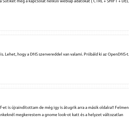
a Sütiket meg a kapcsolat nélküli weblap adatokat ( CTRL + SHIFT + DEL
is. Lehet, hogy a DNS szervereddel van valami. Próbáld ki az OpenDNS-t
-et is újraindítottam de még igy is átugrik arra a másik oldalra!! Felme
lnkeknél megkerestem a gnome look-ot katt és a helyzet változatlan