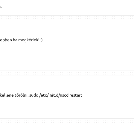
e.
vebben ha megkérlek! :)
ellene törölni. sudo /etc/init.d/nscd restart