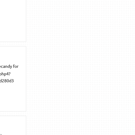
ecandy for
.php4?
0d280d3