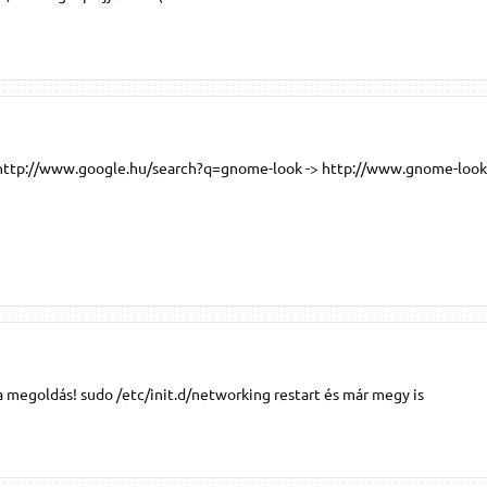
t: http://www.google.hu/search?q=gnome-look -> http://www.gnome-look
 a megoldás! sudo /etc/init.d/networking restart és már megy is