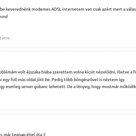
kbe keverednénk modemes ADSL internetem van csak azért mert a válasz
ound
 erre.
blémám volt éjszaka hiába szerettem volna kicsit nézelődni, illetve a 
 egy full más oldal jött be. Pedig több böngészővel is néztem így
y esetleg server gubanc lehetett. De a lényeg, hogy mostmár működik
, már tegnap éjjel óta :(