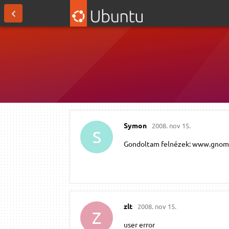
Symon
2008. nov 15.
S
Gondoltam felnézek: www.gnome-l
zlt
2008. nov 15.
Z
user error