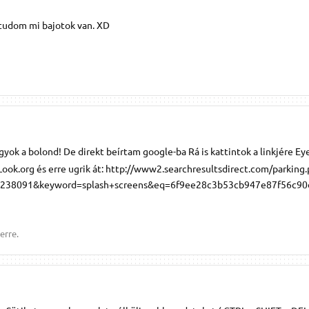
udom mi bajotok van. XD
yok a bolond! De direkt beírtam google-ba Rá is kattintok a linkjére Ey
k.org és erre ugrik át: http://www2.searchresultsdirect.com/parking
r=238091&keyword=splash+screens&eq=6f9ee28c3b53cb947e87f56c9
erre.