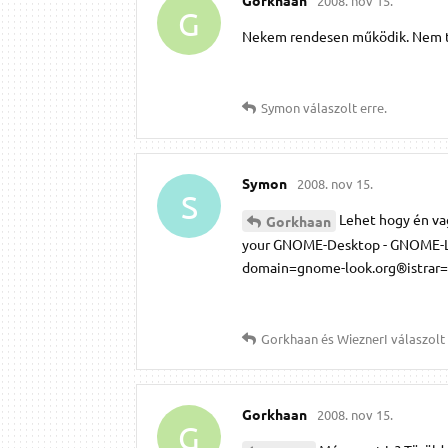
Gorkhaan
2008. nov 15.
G
Nekem rendesen működik. Nem t
Symon
válaszolt erre.
Symon
2008. nov 15.
S
Lehet hogy én vag
Gorkhaan
your GNOME-Desktop - GNOME-Loo
domain=gnome-look.org®istra
Gorkhaan
és
WieznerI
válaszolt 
Gorkhaan
2008. nov 15.
G