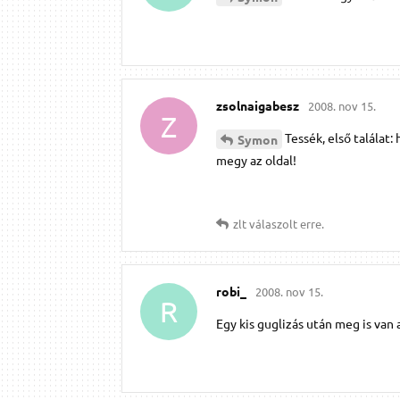
zsolnaigabesz
2008. nov 15.
Z
Tessék, első talála
Symon
megy az oldal!
zlt
válaszolt erre.
robi_
2008. nov 15.
R
Egy kis guglizás után meg is van