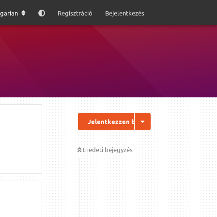
garian
Regisztráció
Bejelentkezés
Jelentkezzen be a válaszhoz
Eredeti bejegyzés