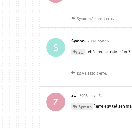
Symon
válaszolt erre.
Symon
2008. nov 15.
S
Tehát regisztrálni kéne?
zlt
zlt
válaszolt erre.
zlt
2008. nov 15.
Z
"erre egy teljsen má
Symon