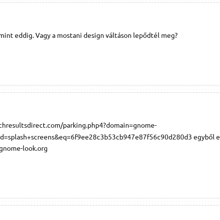
 mint eddig. Vagy a mostani design váltáson lepődtél meg?
chresultsdirect.com/parking.php4?domain=gnome-
rd=splash+screens&eq=6f9ee28c3b53cb947e87f56c90d280d3 egyből ez
.gnome-look.org