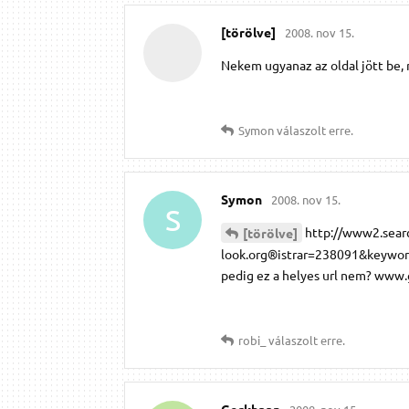
[törölve]
2008. nov 15.
Nekem ugyanaz az oldal jött be,
Symon
válaszolt erre.
Symon
2008. nov 15.
S
http://www2.sear
[törölve]
look.org®istrar=238091&keywo
pedig ez a helyes url nem? www
robi_
válaszolt erre.