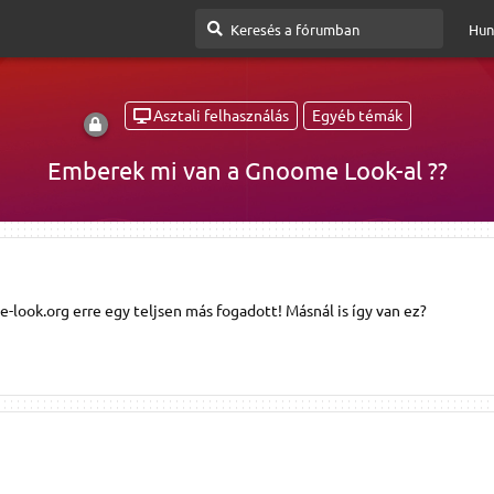
Hun
Asztali felhasználás
Egyéb témák
Emberek mi van a Gnoome Look-al ??
ook.org erre egy teljsen más fogadott! Másnál is így van ez?