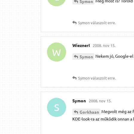
Még most is? Töröld 
Symon
Symon
válaszolt erre.
WieznerI
2008. nov 15.
W
Nekem jó, Google-el 
Symon
Symon
válaszolt erre.
Symon
2008. nov 15.
S
Megvolt még az ff
Gorkhaan
KDE-look-ra az működik onnan a 