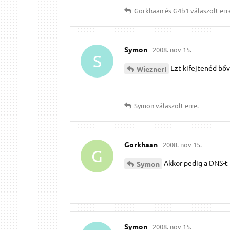
Gorkhaan
és
G4b1
válaszolt err
Symon
2008. nov 15.
S
Ezt kifejtenéd bő
WieznerI
Symon
válaszolt erre.
Gorkhaan
2008. nov 15.
G
Akkor pedig a DNS-t k
Symon
Symon
2008. nov 15.