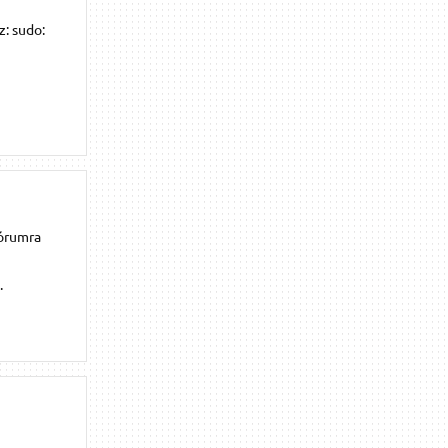
: sudo:
fórumra
.