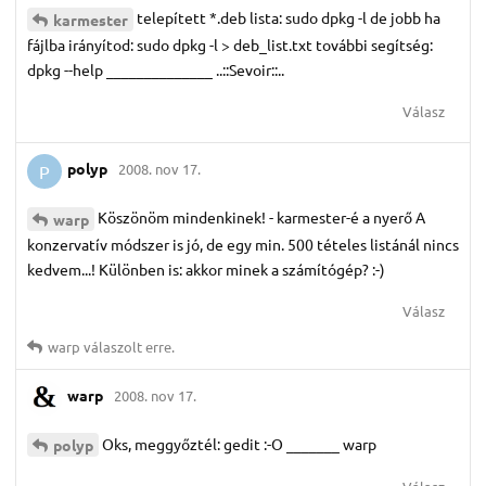
telepített *.deb lista: sudo dpkg -l de jobb ha
karmester
fájlba irányítod: sudo dpkg -l > deb_list.txt további segítség:
dpkg --help ______________ ..::Sevoir::..
Válasz
polyp
2008. nov 17.
P
Köszönöm mindenkinek! - karmester-é a nyerő A
warp
konzervatív módszer is jó, de egy min. 500 tételes listánál nincs
kedvem...! Különben is: akkor minek a számítógép? :-)
Válasz
warp
válaszolt erre.
warp
2008. nov 17.
Oks, meggyőztél: gedit :-O _______ warp
polyp