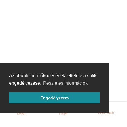
Az ubuntu.hu működésének feltétele a sütik
engedélyezése.
Részletes információk
Engedélyezem
Bejelentkezés
Főoldal
Címkék