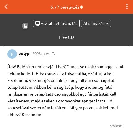
6
. /
7
bejegyzés
Asztali felhasználás
Alkalmazások
LiveCD
polyp
2008. nov 17.
P
Üdv! Felépítettem a saját LiveCD-met, sok-sok csomaggal, ami
nekem kellett. Hiba csúszott a folyamatba, ezért újra kell
kezdenem. Viszont gőzöm nincs hogy milyen csomagokat
telepítettem. Abban kéne segítség. hogy a jelenleg futó
rendszeremre telepített csomagokból egy fájlba listát kell
készítenem, majd ezeket a csomagokat apt-get install -d
kapcsolóval szeretném letölteni. Milyen parancsok kellenek
ehhez? Köszönöm!
Válasz