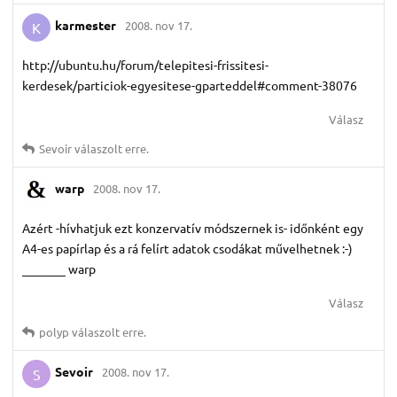
karmester
2008. nov 17.
K
http://ubuntu.hu/forum/telepitesi-frissitesi-
kerdesek/particiok-egyesitese-gparteddel#comment-38076
Válasz
Sevoir
válaszolt erre.
warp
2008. nov 17.
Azért -hívhatjuk ezt konzervatív módszernek is- időnként egy
A4-es papírlap és a rá felírt adatok csodákat művelhetnek :-)
_______ warp
Válasz
polyp
válaszolt erre.
Sevoir
2008. nov 17.
S