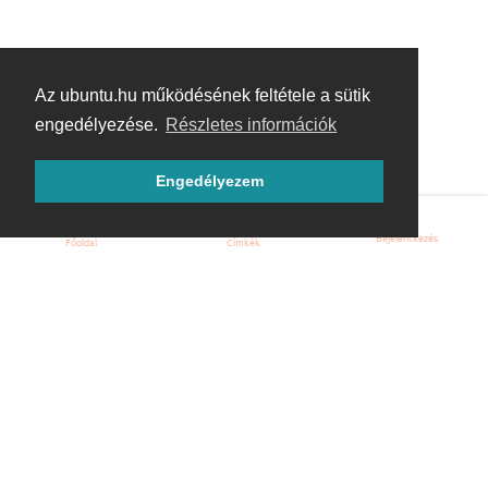
Az ubuntu.hu működésének feltétele a sütik
engedélyezése.
Részletes információk
Engedélyezem
Bejelentkezés
Főoldal
Címkék
Kezdőoldal
Blog
ÁSZF
Szabályzat
Kapcsolat