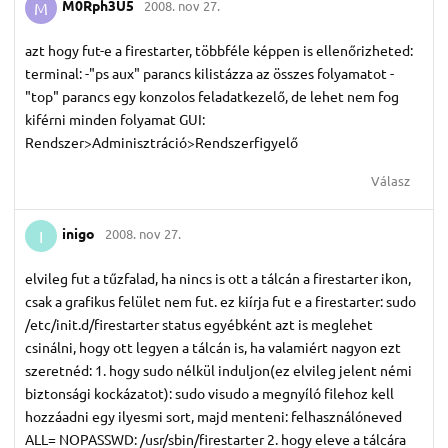
M0Rph3U5
2008. nov 27.
M
azt hogy fut-e a firestarter, többféle képpen is ellenőrizheted:
terminal: -"ps aux" parancs kilistázza az összes folyamatot -
"top" parancs egy konzolos feladatkezelő, de lehet nem fog
kiférni minden folyamat GUI:
Rendszer>Adminisztráció>Rendszerfigyelő
Válasz
inigo
2008. nov 27.
I
elvileg fut a tűzfalad, ha nincs is ott a tálcán a firestarter ikon,
csak a grafikus felület nem fut. ez kiírja fut e a firestarter: sudo
/etc/init.d/firestarter status egyébként azt is meglehet
csinálni, hogy ott legyen a tálcán is, ha valamiért nagyon ezt
szeretnéd: 1. hogy sudo nélkül induljon(ez elvileg jelent némi
biztonsági kockázatot): sudo visudo a megnyíló filehoz kell
hozzáadni egy ilyesmi sort, majd menteni: felhasználóneved
ALL= NOPASSWD: /usr/sbin/firestarter 2. hogy eleve a tálcára