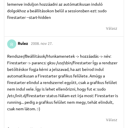
lemenve induljon hozzáadni az autómatikusan induló
dolgokhoz a beállításokon belül a sessionsben ezt: sudo
firestarter --start-hidden
Válasz
Rulez
2008. nov 27.
R
Rendszer/Beállítások/Munkamenetek -> hozzáadás -> név:
Firestarter -> parancs: gksu /usr/sbin/firestarter Így a rendszer
betöltéskor fogja kérni a jelszavad, ha azt beírod indul
automatikusan a Firestarter grafikus felülete. Amúgy a
firestarter elindul a rendszerrel együtt, csak a grafikus felület
nem indul vele. Így is lehet ellenőrizni, hogy fut e: sudo
/etc/init.d/firestarter status Nálam ezt írja most: Firestarter is
running... pedig a grafikus felület nem megy, tehát elindult,
csak nem látom. :-)
Válasz