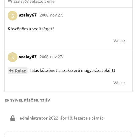
szalay67
válaszolt erre.
szalay67
2008. nov 27.
S
Köszönöm a segítséget!
Válasz
szalay67
2008. nov 27.
S
Hálás köszönet a szakszerű magyarázatokért!
Rulez
Válasz
ENNYIVEL KÉSŐBB:
13 ÉV
administrator
2022. ápr 18.
lezárta a témát.