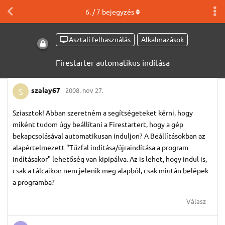
6
. /
7
bejegyzés
Asztali felhasználás
Alkalmazások
Firestarter automatikus indítása
szalay67
2008. nov 27.
S
Sziasztok! Abban szeretném a segítségeteket kérni, hogy
miként tudom úgy beállítani a Firestartert, hogy a gép
bekapcsolásával automatikusan induljon? A Beállításokban az
alapértelmezett "Tűzfal indítása/újraindítása a program
indításakor" lehetőség van kipipálva. Az is lehet, hogy indul is,
csak a tálcaikon nem jelenik meg alapból, csak miután belépek
a programba?
Válasz