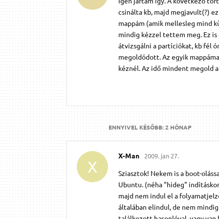
Igen jártam így. A következő tört
csinálta kb, majd megjavult(?) 
mappám (amik mellesleg mind kül
mindig kézzel tettem meg. Ez is 
átvizsgálni a partíciókat, kb fél
megoldódott. Az egyik mappámat
kéznél. Az idő mindent megold a
ENNYIVEL KÉSŐBB:
2 HÓNAP
X-Man
2009. jan 27.
X
Sziasztok! Nekem is a boot-oláss
Ubuntu. (néha "hideg" indításkor
majd nem indul el a folyamatjel
általában elindul, de nem mindig.
találkozott hasonlóval, vagy van 