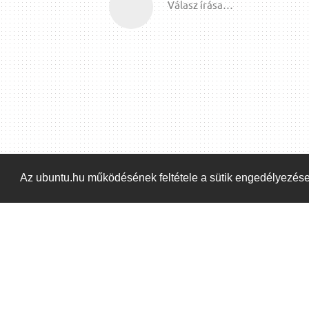
Válasz írása…
Az ubuntu.hu működésének feltétele a sütik engedélyezés
Kezdőoldal
Blog
ÁSZF
Szabályzat
Ka
ubuntu.hu :: Magyar Ubuntu Közösség
© 2007 –