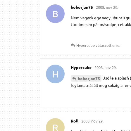
boborjan75
2008. nov 29.
B
Nem vagyok egy nagy ubuntu gur
türelmesen pár másodpercet akkor
Hypercube
válaszolt erre.
Hypercube
2008. nov 29.
H
Üsd le a splas
boborjan75
foylamatnál áll meg sokáig a re
Roll
2008. nov 29.
R