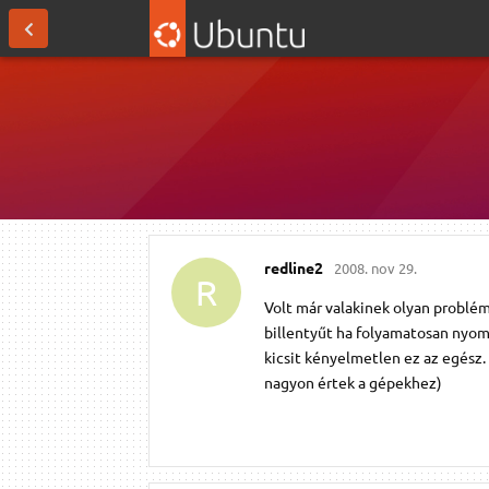
redline2
2008. nov 29.
R
Volt már valakinek olyan problémá
billentyűt ha folyamatosan nyomok
kicsit kényelmetlen ez az egész
nagyon értek a gépekhez)