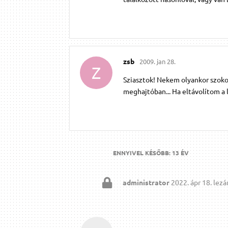
zsb
2009. jan 28.
Z
Sziasztok! Nekem olyankor szoko
meghajtóban... Ha eltávolítom a
ENNYIVEL KÉSŐBB:
13 ÉV
administrator
2022. ápr 18.
lezár