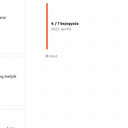
ársz
4
. /
7
bejegyzés
2022. április
Most
eg melyik