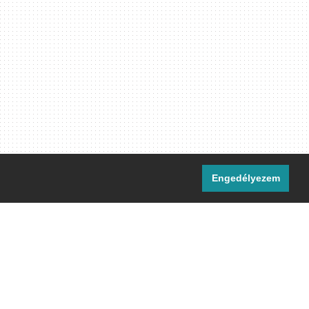
Engedélyezem
i csatornáink:
[M]
IRC
rtalma, ahol másként nem jelezzük,
ommons Nevezd meg! – Így add tovább!
licenc
 el.