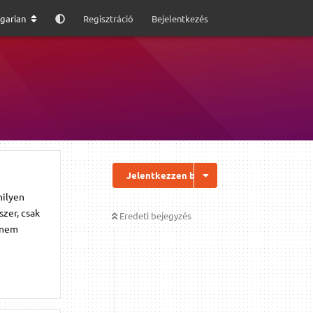
garian
Regisztráció
Bejelentkezés
Jelentkezzen be a válaszhoz
milyen
szer, csak
Eredeti bejegyzés
 nem