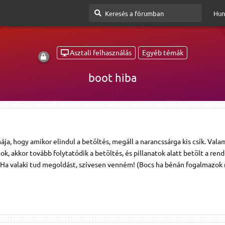
Hun
Asztali felhasználás
Egyéb témák
boot hiba
ja, hogy amikor elindul a betöltés, megáll a narancssárga kis csík. Vala
, akkor tovább folytatódik a betöltés, és pillanatok alatt betölt a rend
. Ha valaki tud megoldást, szívesen venném! (Bocs ha bénán fogalmazok