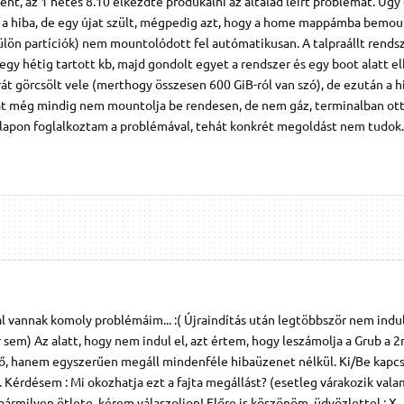
ént, az 1 hetes 8.10 elkezdte produkálni az általad leírt problémát. Úgy
ez a hiba, de egy újat szült, mégpedig azt, hogy a home mappámba bemou
ön partíciók) nem mountolódott fel autómatikusan. A talpraállt rends
egy hétig tartott kb, majd gondolt egyet a rendszer és egy boot alatt e
 órát görcsölt vele (merthogy összesen 600 GiB-ról van szó), de ezután a h
 még mindig nem mountolja be rendesen, de nem gáz, terminalban ott
lapon foglalkoztam a problémával, tehát konkrét megoldást nem tudok.
al vannak komoly problémáim... :( Újraindítás után legtöbbször nem indul
 sem) Az alatt, hogy nem indul el, azt értem, hogy leszámolja a Grub a 2
ző, hanem egyszerűen megáll mindenféle hibaüzenet nélkül. Ki/Be kapcs
 Kérdésem : Mi okozhatja ezt a fajta megállást? (esetleg várakozik vala
bármilyen ötlete, kérem válaszoljon! Előre is köszönöm, üdvözlettel : X