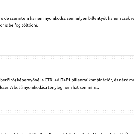
u de szerintem ha nem nyomkodsz semmilyen billentyűt hanem csak v
 is be fog töltődni.
h (betöltő) képernyőnél a CTRL+ALT+F1 billentyűkombinációt, és nézd m
ndszer. A betű nyomkodása tényleg nem hat semmire...