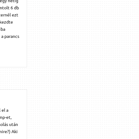
 egy hétig
ntolt 6 db
zernél ezt
lkezdte
iba
 a parancs
 el a
mp-et,
olás után
mire?) Aki