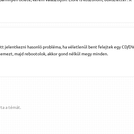
tt jelentkezni hasonló probléma, ha véletlenül bent felejtek egy CD/DV
 lemezt, majd rebootolok, akkor gond nélkül megy minden.
ta a témát.