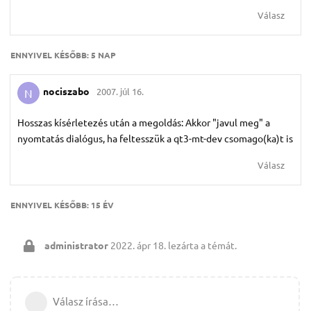
Válasz
ENNYIVEL KÉSŐBB:
5 NAP
nociszabo
2007. júl 16.
N
Hosszas kísérletezés után a megoldás: Akkor "javul meg" a
nyomtatás dialógus, ha feltesszük a qt3-mt-dev csomago(ka)t is
Válasz
ENNYIVEL KÉSŐBB:
15 ÉV
administrator
2022. ápr 18.
lezárta a témát.
Válasz írása…