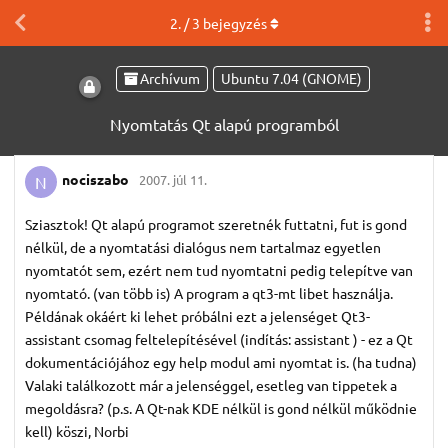
2
. /
3
bejegyzés
Archívum
Ubuntu 7.04 (GNOME)
Nyomtatás Qt alapú programból
nociszabo
2007. júl 11.
N
Sziasztok! Qt alapú programot szeretnék futtatni, fut is gond
nélkül, de a nyomtatási dialógus nem tartalmaz egyetlen
nyomtatót sem, ezért nem tud nyomtatni pedig telepítve van
nyomtató. (van több is) A program a qt3-mt libet használja.
Példának okáért ki lehet próbálni ezt a jelenséget Qt3-
assistant csomag feltelepítésével (indítás: assistant ) - ez a Qt
dokumentációjához egy help modul ami nyomtat is. (ha tudna)
Valaki találkozott már a jelenséggel, esetleg van tippetek a
megoldásra? (p.s. A Qt-nak KDE nélkül is gond nélkül működnie
kell) köszi, Norbi