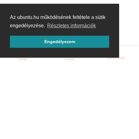
Az ubuntu.hu működésének feltétele a sütik
engedélyezése.
Részletes információk
Engedélyezem
Bejelentkezés
Főoldal
Címkék
Kezdőoldal
Blog
ÁSZF
Szabályzat
Kapcsolat
ubuntu.hu :: Magyar Ubuntu Közösség
© 2007 – 2026