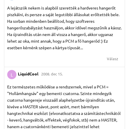
A lejátszók nekem is alapból szerették a hardveres hangerőt
piszkálni, és persze a saját legutóbbi állásukat erőltették bele.
Ha sorban mindenben beállítod, hogy szoftveres
hangerőszabályzást használjon, akkor idővel megszűnik a káosz.
Ha újraindítás után nem áll vissza a hangerő, akkor ugyanaz
lehet az oka, mint annak, hogy a PCM a fő hangerőd :) Ez
esetben kérnénk szépen a kártya típusát...
Válasz
LiquidCool
2008. dec 15.
L
Ez természetes működése a rendszernek, mivel a PCM =
"Hullámhangsáv" egy bementi csatorna. Szinte mindegyik
csatorna hangereje visszaáll alaphelyzetbe újraindítás után,
kivéve a MASTER sávot, pont azért, mert bármilyen
hangtechnikai eszközt (elvonatkoztatva a számítástechnikától
- keverő, hangváltók, effektek, végfokok, stb) nem a MASTER,
hanem a csatornánkénti bemeneti jelszinttel lehet