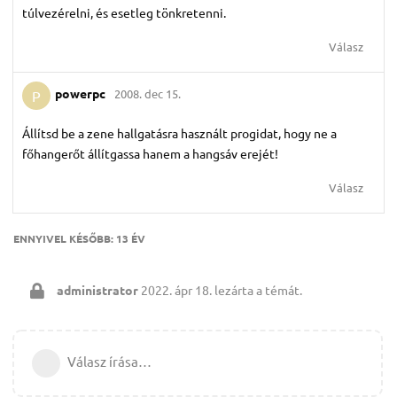
túlvezérelni, és esetleg tönkretenni.
Válasz
powerpc
2008. dec 15.
P
Állítsd be a zene hallgatásra használt progidat, hogy ne a
főhangerőt állítgassa hanem a hangsáv erejét!
Válasz
ENNYIVEL KÉSŐBB:
13 ÉV
administrator
2022. ápr 18.
lezárta a témát.
Válasz írása…