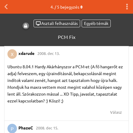
4
. /
5
bejegyzés
Asztali felhasználás
Egyéb témák
PCM Fix
xdarude
2008. dec 13.
X
Ubuntu 8.04.1 Hardy Akárhányszor a PCM-et (A fő hangerőt ez
adja) felveszem, egy újraindításnál, bekapcsolásnál megint
indítok valami zenét, hangot azt tapsztalom hogy újra halk.
Mondjuk ha maxra vettem most megint valahol középen vagy
lent áll. Szórakozzon mással ... XD Tipp, javaslat, tapasztalat
ezzel kapcsolatban? :) Köszi! ;)
Válasz
PhazeC
2008. dec 15.
P