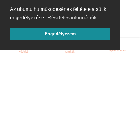
Az ubuntu.hu működésének feltétele a sütik
engedélyezése.
Részletes információk
Engedélyezem
Bejelentkezés
Főoldal
Címkék
Kezdőoldal
Blog
ÁSZF
Szabályzat
Kapcsolat
ubuntu.hu :: Magyar Ubuntu Közösség
© 2007 – 2026