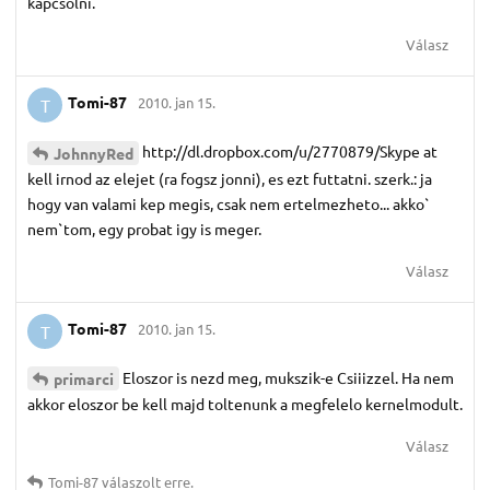
kapcsolni.
Válasz
Tomi-87
2010. jan 15.
T
http://dl.dropbox.com/u/2770879/Skype at
JohnnyRed
kell irnod az elejet (ra fogsz jonni), es ezt futtatni. szerk.: ja
hogy van valami kep megis, csak nem ertelmezheto... akko`
nem`tom, egy probat igy is meger.
Válasz
Tomi-87
2010. jan 15.
T
Eloszor is nezd meg, mukszik-e Csiiizzel. Ha nem
primarci
akkor eloszor be kell majd toltenunk a megfelelo kernelmodult.
Válasz
Tomi-87
válaszolt erre.