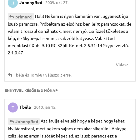
JohnnyRed
2009. okt 27.
J
Hali! Nekem is ilyen kamerám van, ugyanezt írja
primarci
lsusb parancsra. Próbáltam az első hsz-ben leírt parancsokat, de
valamit rosszul csinálhatok, mert nem jó. Csííízzel tökéletes a
kép, de Skype-pal semmi, csak zöld katyvasz. Valaki tud
megoldást? Xubi 9.10 RC 32bit Kernel: 2.6.31-14 Skype verzió:
2.1.0.47
Válasz
Tbéla
és
Tomi-87
válaszolt erre.
ENNYIVEL KÉSŐBB:
3 HÓNAP
Tbéla
2010. jan 15.
T
Azt árulja el valaki hogy a képet hogy lehet
JohnnyRed
kivilágosítani, mert nekem sajnos nem akar sikerülni. A skype,
csííz, és az amsn is sötét képet ad. az lsusb parancs ezt a