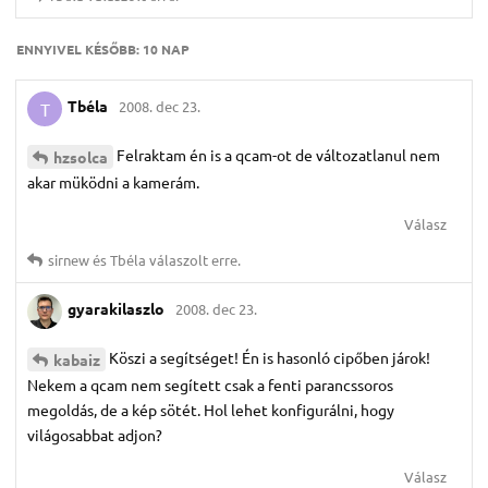
ENNYIVEL KÉSŐBB:
10 NAP
Tbéla
2008. dec 23.
T
Felraktam én is a qcam-ot de változatlanul nem
hzsolca
akar müködni a kamerám.
Válasz
sirnew
és
Tbéla
válaszolt erre.
gyarakilaszlo
2008. dec 23.
Köszi a segítséget! Én is hasonló cipőben járok!
kabaiz
Nekem a qcam nem segített csak a fenti parancssoros
megoldás, de a kép sötét. Hol lehet konfigurálni, hogy
világosabbat adjon?
Válasz