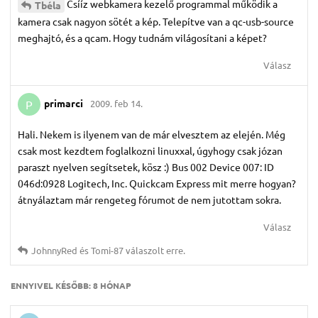
Csííz webkamera kezelő programmal működik a
Tbéla
kamera csak nagyon sötét a kép. Telepítve van a qc-usb-source
meghajtó, és a qcam. Hogy tudnám világosítani a képet?
Válasz
primarci
2009. feb 14.
P
Hali. Nekem is ilyenem van de már elvesztem az elején. Még
csak most kezdtem foglalkozni linuxxal, úgyhogy csak józan
paraszt nyelven segítsetek, kösz :) Bus 002 Device 007: ID
046d:0928 Logitech, Inc. Quickcam Express mit merre hogyan?
átnyálaztam már rengeteg fórumot de nem jutottam sokra.
Válasz
JohnnyRed
és
Tomi-87
válaszolt erre.
ENNYIVEL KÉSŐBB:
8 HÓNAP