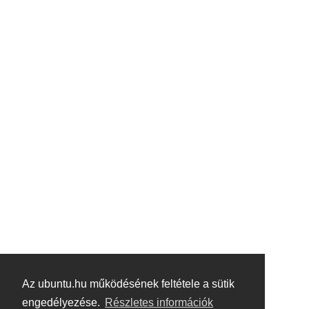
Az ubuntu.hu működésének feltétele a sütik
engedélyezése.
Részletes információk