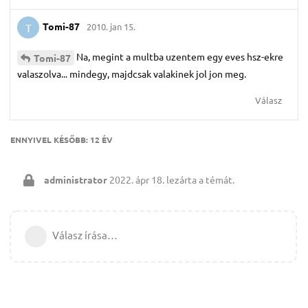
Tomi-87
2010. jan 15.
T
Na, megint a multba uzentem egy eves hsz-ekre
Tomi-87
valaszolva... mindegy, majdcsak valakinek jol jon meg.
Válasz
ENNYIVEL KÉSŐBB:
12 ÉV
administrator
2022. ápr 18.
lezárta a témát.
Válasz írása…