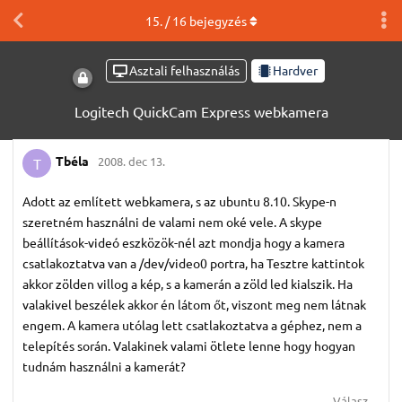
15
. /
16
bejegyzés
Asztali felhasználás
Hardver
Logitech QuickCam Express webkamera
Tbéla
2008. dec 13.
T
Adott az említett webkamera, s az ubuntu 8.10. Skype-n
szeretném használni de valami nem oké vele. A skype
beállítások-videó eszközök-nél azt mondja hogy a kamera
csatlakoztatva van a /dev/video0 portra, ha Tesztre kattintok
akkor zölden villog a kép, s a kamerán a zöld led kialszik. Ha
valakivel beszélek akkor én látom őt, viszont meg nem látnak
engem. A kamera utólag lett csatlakoztatva a géphez, nem a
telepítés során. Valakinek valami ötlete lenne hogy hogyan
tudnám használni a kamerát?
Válasz