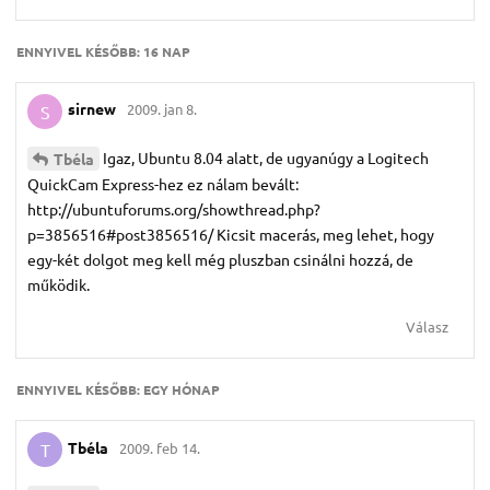
ENNYIVEL KÉSŐBB:
16 NAP
sirnew
2009. jan 8.
S
Igaz, Ubuntu 8.04 alatt, de ugyanúgy a Logitech
Tbéla
QuickCam Express-hez ez nálam bevált:
http://ubuntuforums.org/showthread.php?
p=3856516#post3856516/ Kicsit macerás, meg lehet, hogy
egy-két dolgot meg kell még pluszban csinálni hozzá, de
működik.
Válasz
ENNYIVEL KÉSŐBB:
EGY HÓNAP
Tbéla
2009. feb 14.
T