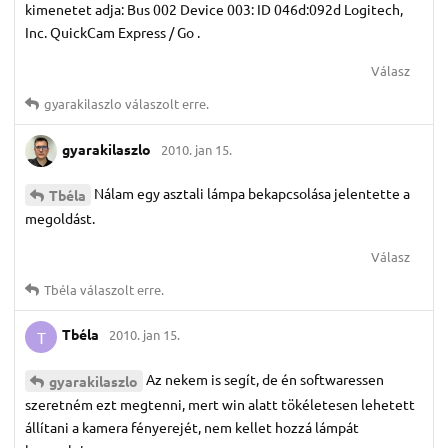
kimenetet adja: Bus 002 Device 003: ID 046d:092d Logitech,
Inc. QuickCam Express / Go .
Válasz
gyarakilaszlo
válaszolt erre.
gyarakilaszlo
2010. jan 15.
Nálam egy asztali lámpa bekapcsolása jelentette a
Tbéla
megoldást.
Válasz
Tbéla
válaszolt erre.
Tbéla
2010. jan 15.
T
Az nekem is segít, de én softwaressen
gyarakilaszlo
szeretném ezt megtenni, mert win alatt tökéletesen lehetett
állítani a kamera fényerejét, nem kellet hozzá lámpát