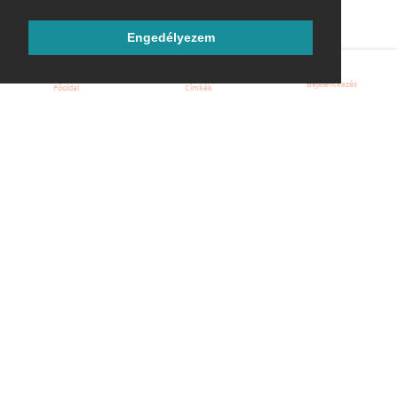
Engedélyezem
Bejelentkezés
Főoldal
Címkék
Kezdőoldal
Blog
ÁSZF
Szabályzat
Kapcsolat
ubuntu.hu :: Magyar Ubuntu Közösség
© 2007 – 2026
Önkéntes segítők:
Megtekintés