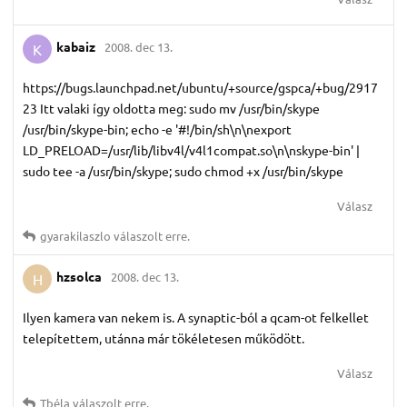
kabaiz
2008. dec 13.
K
https://bugs.launchpad.net/ubuntu/+source/gspca/+bug/2917
23 Itt valaki így oldotta meg: sudo mv /usr/bin/skype
/usr/bin/skype-bin; echo -e '#!/bin/sh\n\nexport
LD_PRELOAD=/usr/lib/libv4l/v4l1compat.so\n\nskype-bin' |
sudo tee -a /usr/bin/skype; sudo chmod +x /usr/bin/skype
Válasz
gyarakilaszlo
válaszolt erre.
hzsolca
2008. dec 13.
H
Ilyen kamera van nekem is. A synaptic-ból a qcam-ot felkellet
telepítettem, utánna már tökéletesen működött.
Válasz
Tbéla
válaszolt erre.