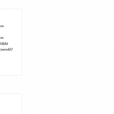
nem
nem
lábbi
 teendő?