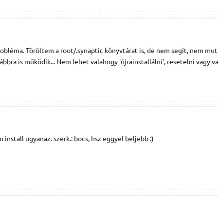
probléma. Töröltem a root/.synaptic könyvtárat is, de nem segít, nem mut
ábbra is működik... Nem lehet valahogy 'újrainstallálni', resetelni vagy v
 install ugyanaz. szerk.: bocs, hsz eggyel beljebb :)