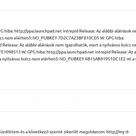
PG hiba: http://ppa.launchpad.net intrepid Release: Az alábbi aláírások 
 kulcs nem elérhető: NO_PUBKEY 7D2C7A23BF810CD5 W: GPG hiba:
d Release: Az alábbi aláírások nem igazolhatók, mert a nyilvános kulcs 
098513 W: GPG hiba: http://ppa.launchpad.net intrepid Release: Az a
t a nyilvános kulcs nem elérhető: NO_PUBKEY 6B15AB91951DC1E2 mi a
üzdöttem és a következő szerint sikerült megoldanom: http://my-it-