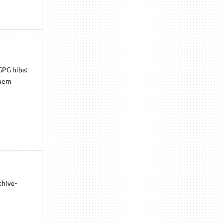
GPG hiba:
 nem
chive-