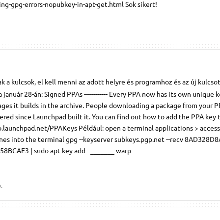
g-gpg-errors-nopubkey-in-apt-get.html Sok sikert!
 a kulcsok, el kell menni az adott helyre és programhoz és az új kulcsot
óla január 28-án: Signed PPAs ------------ Every PPA now has its own unique 
ges it builds in the archive. People downloading a package from your 
tered since Launchpad built it. You can find out how to add the PPA key 
p.launchpad.net/PPAKeys Például: open a terminal applications > access
lines into the terminal gpg --keyserver subkeys.pgp.net --recv 8AD328
58BCAE3 | sudo apt-key add - _______ warp
.