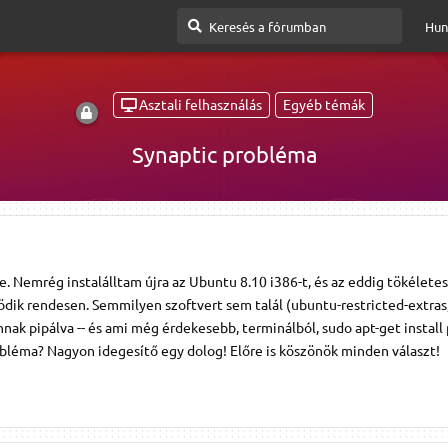
Hun
Asztali felhasználás
Egyéb témák
Synaptic probléma
e. Nemrég instalálltam újra az Ubuntu 8.10 i386-t, és az eddig tökélete
k rendesen. Semmilyen szoftvert sem talál (ubuntu-restricted-extras,
vannak pipálva -- és ami még érdekesebb, terminálból, sudo apt-get install
bléma? Nagyon idegesítő egy dolog! Előre is köszönök minden választ!