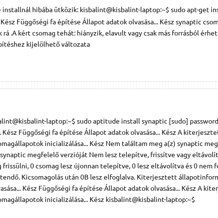
installnál hibába ütközik: kisbalint@kisbalint-laptop:~$ sudo apt-get ins
. Kész Függőségi fa építése Állapot adatok olvasása... Kész synaptic cs
 rá .A kért csomag tehát: hiányzik, elavult vagy csak más forrásból érhető
ítéshez kijelölhető változata
lint@kisbalint-laptop:~$ sudo aptitude install synaptic [sudo] password
.. Kész Függőségi fa építése Állapot adatok olvasása... Kész A kiterjeszte
magállapotok inicializálása... Kész Nem találtam meg a(z) synaptic meg
synaptic megfelelő verzióját Nem lesz telepítve, frissítve vagy eltávolí
rissülni, 0 csomag lesz újonnan telepítve, 0 lesz eltávolítva és 0 nem 
ltendő. Kicsomagolás után 0B lesz elfoglalva. Kiterjesztett állapotinfor
sása... Kész Függőségi fa építése Állapot adatok olvasása... Kész A kite
magállapotok inicializálása... Kész kisbalint@kisbalint-laptop:~$