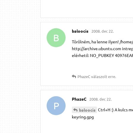
baloocis
2008. dec 22.
B
Törölném, ha lenne ilyen! /home
http://archive.ubuntu.com intrep
elérhető: NO_PUBKEY 40976E
PhazeC
válaszolt erre.
PhazeC
2008. dec 22.
P
Ctrl+H :) A kulcs 
baloocis
keyring.gpg