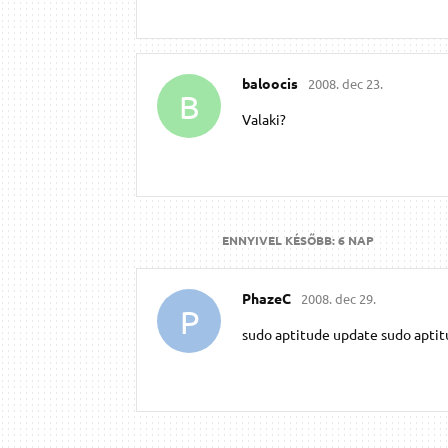
baloocis
2008. dec 23.
B
Valaki?
ENNYIVEL KÉSŐBB:
6 NAP
PhazeC
2008. dec 29.
P
sudo aptitude update sudo aptitu