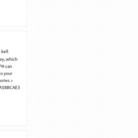
 kell
key, which
PPA can
to your
ories >
D8A58BCAE3