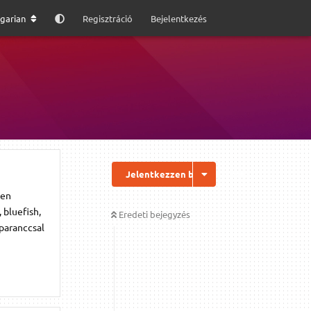
garian
Regisztráció
Bejelentkezés
Jelentkezzen be a válaszhoz
sen
 bluefish,
Eredeti bejegyzés
 paranccsal