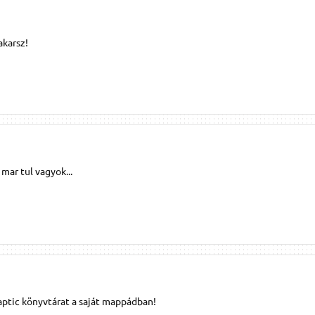
akarsz!
mar tul vagyok...
naptic könyvtárat a saját mappádban!