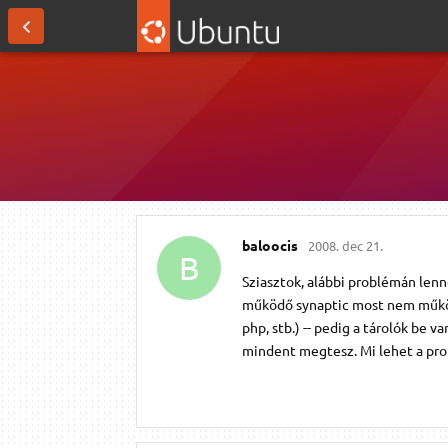
baloocis
2008. dec 21.
B
Sziasztok, alábbi problémán lenn
működő synaptic most nem működi
php, stb.) -- pedig a tárolók be 
mindent megtesz. Mi lehet a pro