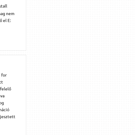
tall
omag nem
 el E:
 for
tt
felelő
tva
fog
máció
rjesztett