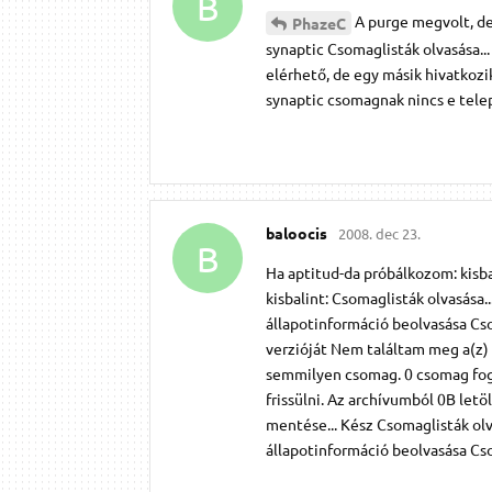
B
A purge megvolt, de 
PhazeC
synaptic Csomaglisták olvasása..
elérhető, de egy másik hivatkozik
synaptic csomagnak nincs e telep
baloocis
2008. dec 23.
B
Ha aptitud-da próbálkozom: kisba
kisbalint: Csomaglisták olvasása.
állapotinformáció beolvasása Cso
verzióját Nem találtam meg a(z) 
semmilyen csomag. 0 csomag fog f
frissülni. Az archívumból 0B letö
mentése... Kész Csomaglisták olva
állapotinformáció beolvasása Cso