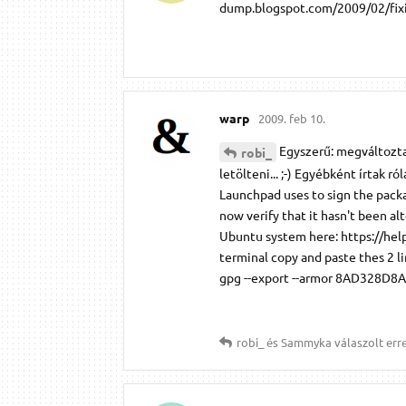
dump.blogspot.com/2009/02/fixin
warp
2009. feb 10.
Egyszerű: megváltoztak
robi_
letölteni... ;-) Egyébként írtak r
Launchpad uses to sign the packa
now verify that it hasn't been al
Ubuntu system here: https://hel
terminal copy and paste thes 2 
gpg --export --armor 8AD328D8A
robi_
és
Sammyka
válaszolt erre