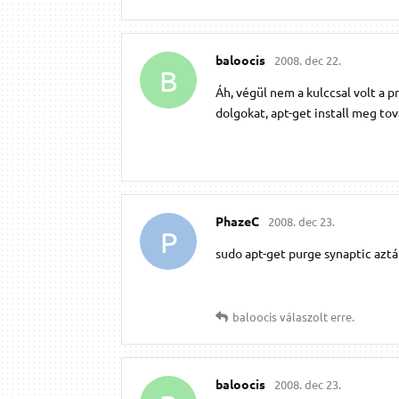
baloocis
2008. dec 22.
B
Áh, végül nem a kulccsal volt a 
dolgokat, apt-get install meg tov
PhazeC
2008. dec 23.
P
sudo apt-get purge synaptic aztán
baloocis
válaszolt erre.
baloocis
2008. dec 23.