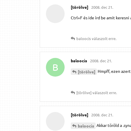
[törölve]
2008. dec 21.
Ctrl+F és ide írd be amit keresni 
baloocis
válaszolt erre.
baloocis
2008. dec 21.
B
Hmpff, ezen azert 
[törölve]
[törölve]
válaszolt erre.
[törölve]
2008. dec 21.
Akkar töröld a .sy
baloocis