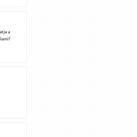
atja a
alami?