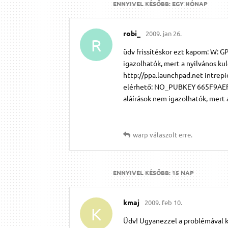
ENNYIVEL KÉSŐBB:
EGY HÓNAP
robi_
2009. jan 26.
R
üdv frissítéskor ezt kapom: W: G
igazolhatók, mert a nyilvános
http://ppa.launchpad.net intrepi
elérhető: NO_PUBKEY 665F9AEFE1
aláírások nem igazolhatók, mer
warp
válaszolt erre.
ENNYIVEL KÉSŐBB:
15 NAP
kmaj
2009. feb 10.
K
Üdv! Ugyanezzel a problémával k