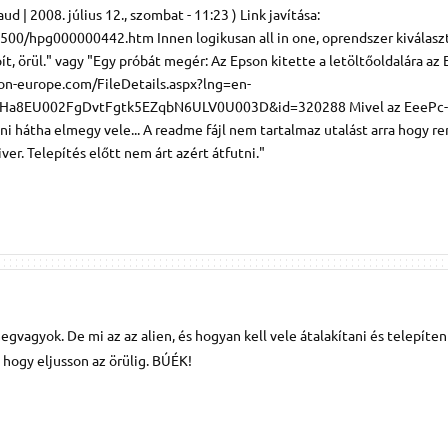
d | 2008. július 12., szombat - 11:23 ) Link javítása:
00/hpg000000442.htm Innen logikusan all in one, oprendszer kiválaszt
lepít, örül." vagy "Egy próbát megér: Az Epson kitette a letöltőoldalára a
son-europe.com/FileDetails.aspx?lng=en-
a8EU002FgDvtFgtk5EZqbN6ULV0U003D&id=320288 Mivel az EeePc-s 
ni hátha elmegy vele... A readme fájl nem tartalmaz utalást arra hogy r
ver. Telepítés előtt nem árt azért átfutni."
megvagyok. De mi az az alien, és hogyan kell vele átalakítani és telepíten
hogy eljusson az örülig. BÚÉK!