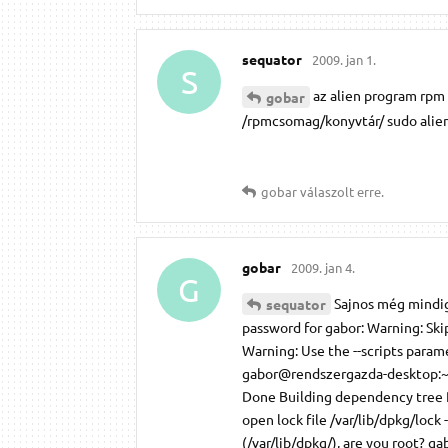
sequator
2009. jan 1.
S
az alien program rpm
gobar
/rpmcsomag/konyvtár/ sudo alien
gobar
válaszolt erre.
gobar
2009. jan 4.
G
Sajnos még mindig
sequator
password for gabor: Warning: Ski
Warning: Use the --scripts param
gabor@rendszergazda-desktop:~/M
Done Building dependency tree Re
open lock file /var/lib/dpkg/lock
(/var/lib/dpkg/), are you root?