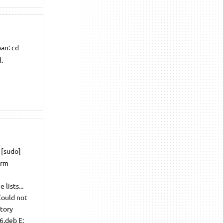
an: cd
.
 [sudo]
erm
lists...
Could not
ctory
6.deb E: