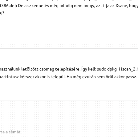
_i386.deb De a szkennelés még mindig nem megy, azt írja az Xsane, hogy
ég?
asználunk letöltött csomag telepítésére. Így kell: sudo dpkg -i iscan_2.
attintasz kétszer akkor is települ. Ha még ezután sem örül akkor passz.
ta a témát.