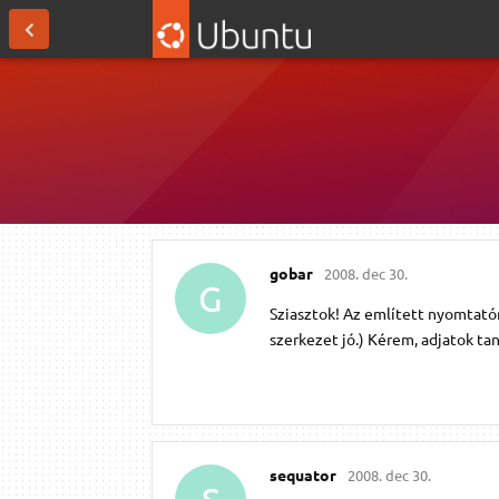
gobar
2008. dec 30.
G
Sziasztok! Az említett nyomtatór
szerkezet jó.) Kérem, adjatok ta
sequator
2008. dec 30.