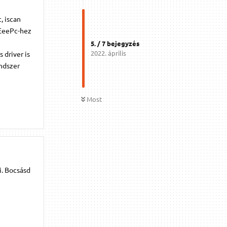
, iscan
z EeePc-hez
5
. /
7
bejegyzés
2022. április
driver is
endszer
Most
i. Bocsásd