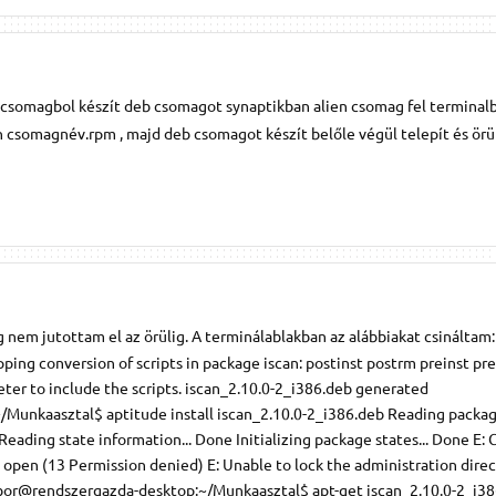
 csomagbol készít deb csomagot synaptikban alien csomag fel terminalb
 csomagnév.rpm , majd deb csomagot készít belőle végül telepít és örül
 nem jutottam el az örülig. A terminálablakban az alábbiakat csináltam:
pping conversion of scripts in package iscan: postinst postrm preinst pr
eter to include the scripts. iscan_2.10.0-2_i386.deb generated
unkaasztal$ aptitude install iscan_2.10.0-2_i386.deb Reading package 
ading state information... Done Initializing package states... Done E: 
 - open (13 Permission denied) E: Unable to lock the administration dire
 gabor@rendszergazda-desktop:~/Munkaasztal$ apt-get iscan_2.10.0-2_i38