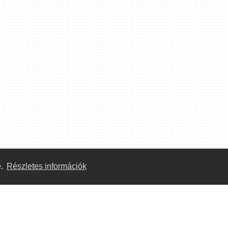
e.
Részletes információk
Közösség
Önkéntes segítők:
Megtekintés