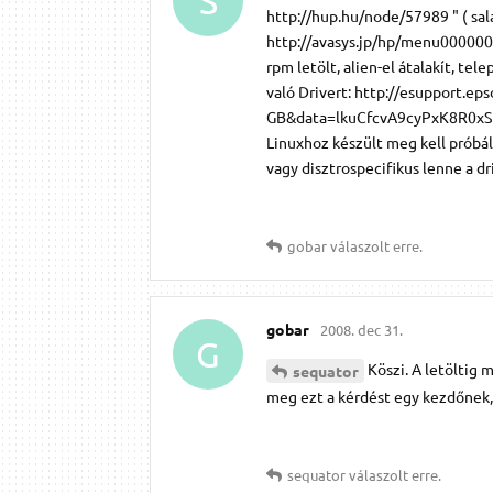
S
http://hup.hu/node/57989 " ( salau
http://avasys.jp/hp/menu0000005
rpm letölt, alien-el átalakít, te
való Drivert: http://esupport.ep
GB&data=lkuCfcvA9cyPxK8R0xSH
Linuxhoz készült meg kell próbál
vagy disztrospecifikus lenne a dri
gobar
válaszolt erre.
gobar
2008. dec 31.
G
Köszi. A letöltig 
sequator
meg ezt a kérdést egy kezdőnek, 
sequator
válaszolt erre.