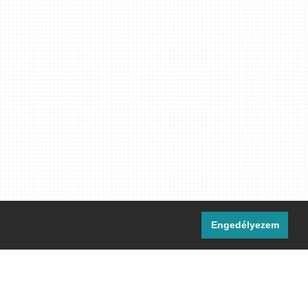
Engedélyezem
i csatornáink:
[M]
IRC