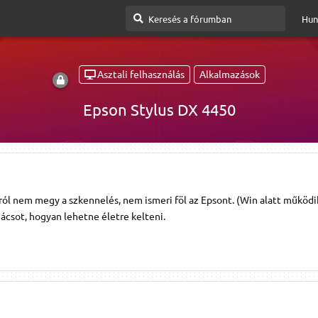
Hun
Asztali felhasználás
Alkalmazások
Epson Stylus DX 4450
ól nem megy a szkennelés, nem ismeri föl az Epsont. (Win alatt működik
nácsot, hogyan lehetne életre kelteni.