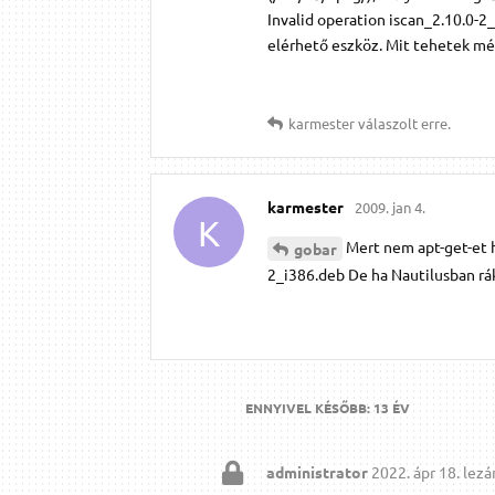
Invalid operation iscan_2.10.0-2
elérhető eszköz. Mit tehetek m
karmester
válaszolt erre.
karmester
2009. jan 4.
K
Mert nem apt-get-et h
gobar
2_i386.deb De ha Nautilusban rák
ENNYIVEL KÉSŐBB:
13 ÉV
administrator
2022. ápr 18.
lezár