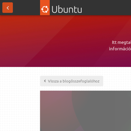
Itt megta
információ
Vissza a blogösszefoglalóhoz