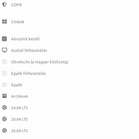
GDPR
Címkék
Abszolút kezdő
Asztali felhasználás
Ubuntu.hu (a magyar közösség)
Egyéb felhasználás
Egyéb
Archívum
24.04 LTS
20.04 LTS
26.04 LTS