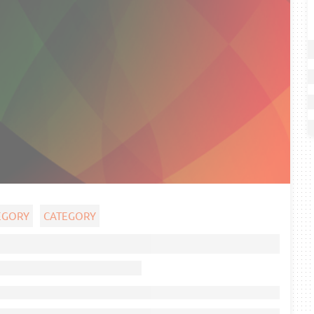
EGORY
CATEGORY
Ghost title