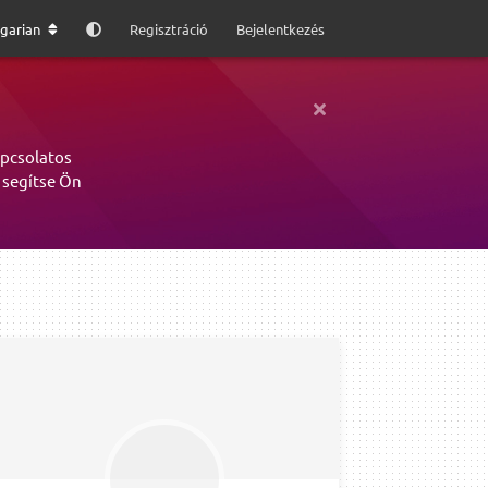
garian
Regisztráció
Bejelentkezés
apcsolatos
 segítse Ön