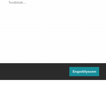
Továbbiak…
Engedélyezem
i csatornáink:
[M]
IRC
rtalma, ahol másként nem jelezzük,