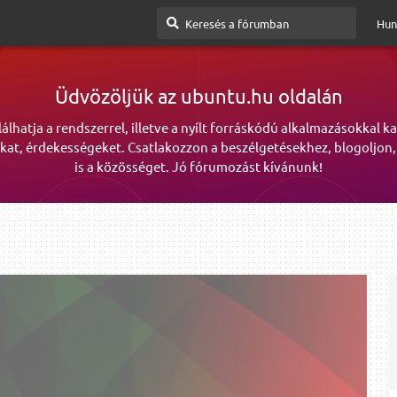
Hun
Üdvözöljük az ubuntu.hu oldalán
lálhatja a rendszerrel, illetve a nyílt forráskódú alkalmazásokkal k
kat, érdekességeket. Csatlakozzon a beszélgetésekhez, blogoljon,
is a közösséget. Jó fórumozást kívánunk!