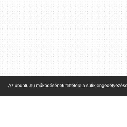
Hoppá! Valami hiba történt. Frissítse az oldalt és próbálja meg újra.
Az ubuntu.hu működésének feltétele a sütik engedélyezés