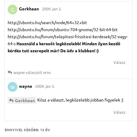
Gorkhaan
2009. jan 3.
G
http://ubuntu.hu/search/node/64+32+bit
http://ubuntu.hu/forum/ubuntu-704-gnome/32-bit-64-bit
http://ubuntu.hu/forum/telepitesi-frissitesi-kerdesek/32-vagy-
64-s
Használd a keresőt legközelebb! Minden ilyen kezdő
kérdés tuti szerepelt már! De üdv a klubban! :)
Válasz
wayne
válaszolt erre.
wayne
2009. jan 3.
W
Kösz a választ, legközelebb jobban figyelek :)
Gorkhaan
Válasz
ENNYIVEL KÉSŐBB:
13 ÉV