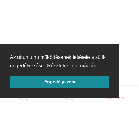
Az ubuntu.hu működésének feltétele a sütik
engedélyezése.
Részletes információk
Engedélyezem
Bejelentkezés
Főoldal
Címkék