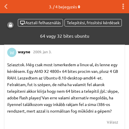
3
. /
4
bejegyzés
Asztali felhasználás
Telepítési, frissítési kérdések
64 vagy 32 bites ubuntu
wayne
2009. jan 3.
W
Sziasztok. Még csak most ismerkedem a linux-al, és lenne egy
kérdésem. Egy AMD X2 4800+ 64 bites procim van, plusz 4 GB
RAM. Leszedtem az Ubuntu-8.10-desktop-amd64 -et.
Felraktam, fut is szépen, de néha ha valamit fel akarok
telepíteni akkor kiírja hogy nem 64 bites a telepítő /pl.: skype,
adobe flash player/ Van erre valami alternatív megoldás, ha
ilyennel találkozom vagy inkább rakjam fel a sima i386-os
rendszert, mert azzal is normálisan fog müködni a gépem?
Válasz