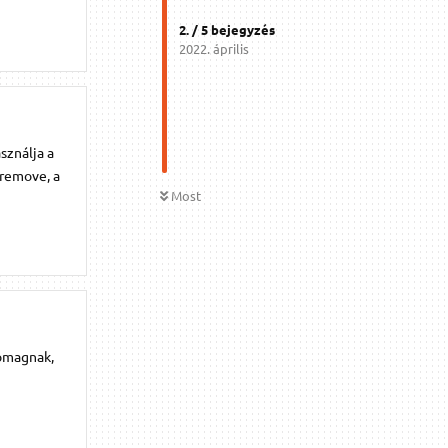
2
. /
5
bejegyzés
2022. április
sználja a
remove, a
Most
somagnak,