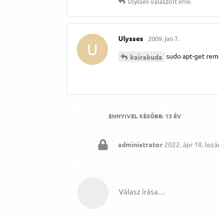
Ulysses
válaszolt erre.
Ulysses
2009. jan 7.
U
sudo apt-get re
kairakuda
ENNYIVEL KÉSŐBB:
13 ÉV
administrator
2022. ápr 18.
lezár
Válasz írása…