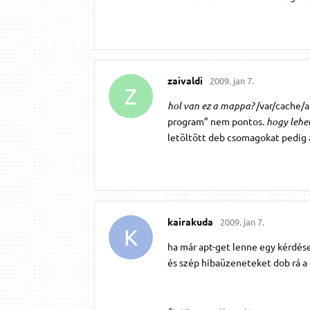
zaivaldi
2009. jan 7.
Z
hol van ez a mappa?
/var/cache/a
program” nem pontos.
hogy lehe
letöltött deb csomagokat pedig ap
kairakuda
2009. jan 7.
K
ha már apt-get lenne egy kérdés
és szép hibaüzeneteket dob rá 