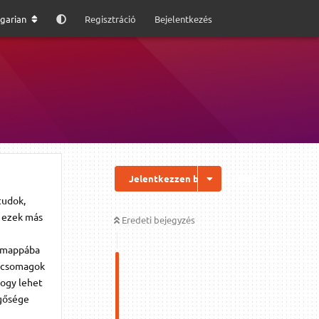
garian
Regisztráció
Bejelentkezés
Jelentkezzen be a válaszhoz
tudok,
, ezek más
Eredeti bejegyzés
y mappába
a csomagok
hogy lehet
ggősége