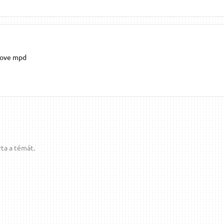
move mpd
ta a témát.