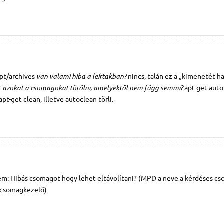
pt/archives
van valami hiba a leírtakban?
nincs, talán ez a „kimenetét ha
t azokat a csomagokat törölni, amelyektől nem függ semmi?
apt-get auto
t-get clean, illetve autoclean törli.
em: Hibás csomagot hogy lehet eltávolítani? (MPD a neve a kérdéses c
a csomagkezelő)