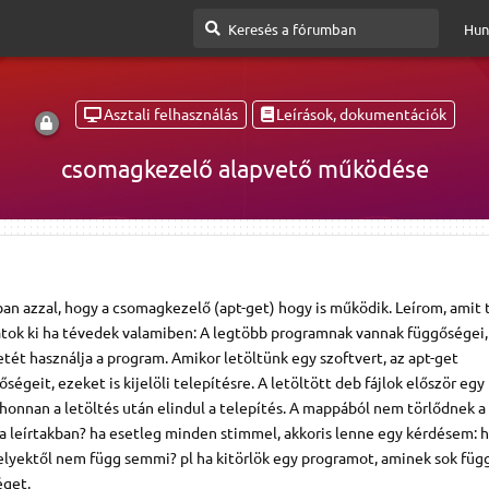
Hun
Asztali felhasználás
Leírások, dokumentációk
csomagkezelő alapvető működése
an azzal, hogy a csomagkezelő (apt-get) hogy is működik. Leírom, amit 
satok ki ha tévedek valamiben: A legtöbb programnak vannak függőségei
ét használja a program. Amikor letöltünk egy szoftvert, az apt-get
égeit, ezeket is kijelöli telepítésre. A letöltött deb fájlok először eg
ahonnan a letöltés után elindul a telepítés. A mappából nem törlődnek 
a a leírtakban? ha esetleg minden stimmel, akkoris lenne egy kérdésem: 
elyektől nem függ semmi? pl ha kitörlök egy programot, aminek sok fü
éget.