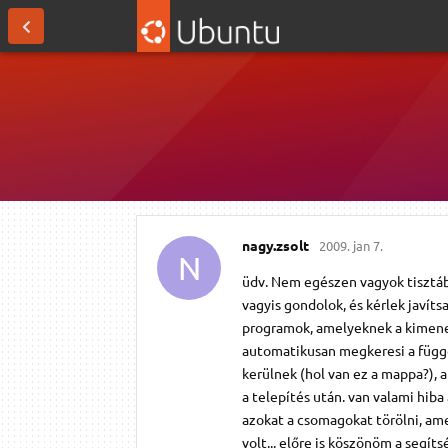
nagy.​zsolt
2009. jan 7.
N
üdv. Nem egészen vagyok tisztáb
vagyis gondolok, és kérlek javít
programok, amelyeknek a kimenet
automatikusan megkeresi a függős
kerülnek (hol van ez a mappa?), 
a telepítés után. van valami hib
azokat a csomagokat törölni, am
volt... előre is köszönöm a segíts