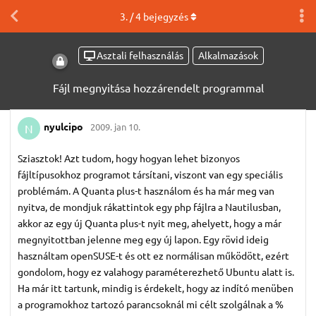
3
. /
4
bejegyzés
Asztali felhasználás
Alkalmazások
Fájl megnyitása hozzárendelt programmal
nyulcipo
2009. jan 10.
N
Sziasztok! Azt tudom, hogy hogyan lehet bizonyos
fájltípusokhoz programot társítani, viszont van egy speciális
problémám. A Quanta plus-t használom és ha már meg van
nyitva, de mondjuk rákattintok egy php fájlra a Nautilusban,
akkor az egy új Quanta plus-t nyit meg, ahelyett, hogy a már
megnyitottban jelenne meg egy új lapon. Egy rövid ideig
használtam openSUSE-t és ott ez normálisan működött, ezért
gondolom, hogy ez valahogy paraméterezhető Ubuntu alatt is.
Ha már itt tartunk, mindig is érdekelt, hogy az indító menüben
a programokhoz tartozó parancsoknál mi célt szolgálnak a %