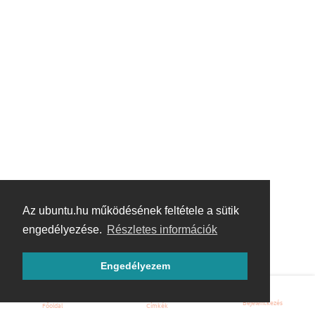
Az ubuntu.hu működésének feltétele a sütik
engedélyezése.
Részletes információk
Engedélyezem
Bejelentkezés
Főoldal
Címkék