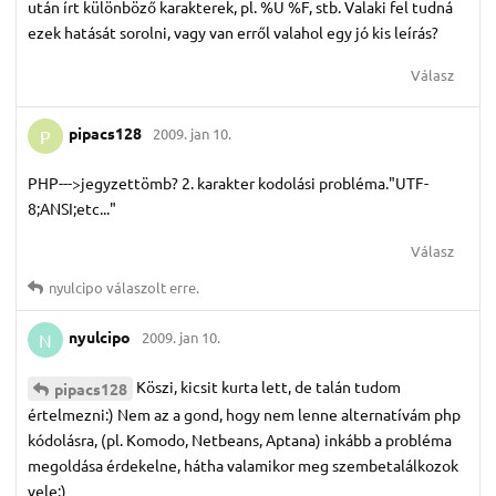
után írt különböző karakterek, pl. %U %F, stb. Valaki fel tudná
ezek hatását sorolni, vagy van erről valahol egy jó kis leírás?
Válasz
pipacs128
2009. jan 10.
P
PHP--->jegyzettömb? 2. karakter kodolási probléma."UTF-
8;ANSI;etc..."
Válasz
nyulcipo
válaszolt erre.
nyulcipo
2009. jan 10.
N
Köszi, kicsit kurta lett, de talán tudom
pipacs128
értelmezni:) Nem az a gond, hogy nem lenne alternatívám php
kódolásra, (pl. Komodo, Netbeans, Aptana) inkább a probléma
megoldása érdekelne, hátha valamikor meg szembetalálkozok
vele:)