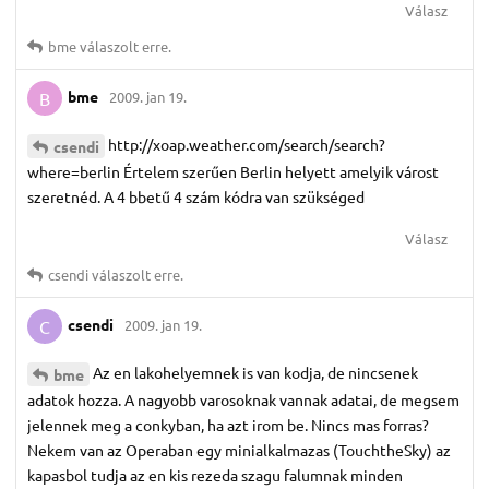
Válasz
bme
válaszolt erre.
bme
2009. jan 19.
B
http://xoap.weather.com/search/search?
csendi
where=berlin Értelem szerűen Berlin helyett amelyik várost
szeretnéd. A 4 bbetű 4 szám kódra van szükséged
Válasz
csendi
válaszolt erre.
csendi
2009. jan 19.
C
Az en lakohelyemnek is van kodja, de nincsenek
bme
adatok hozza. A nagyobb varosoknak vannak adatai, de megsem
jelennek meg a conkyban, ha azt irom be. Nincs mas forras?
Nekem van az Operaban egy minialkalmazas (TouchtheSky) az
kapasbol tudja az en kis rezeda szagu falumnak minden