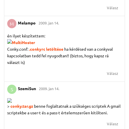
Válasz
Melampo
2009. jan 14.
M
én ilyet készítettem:
Conky.conf:
.conkyrc letöltése
ha kérdésed van a conkyval
kapcsolatban tedd fel nyugodtan!! (biztos, hogy kapsz rá
választ is)
Válasz
SzemiSun
2009. jan 14.
S
>
conky.tar.gz
benne foglaltatnak a szükséges scriptek A gmail
scriptekbe a user-t és a pass-t értelemszerűen kitölteni.
Válasz