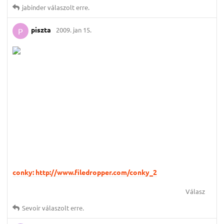
jabinder
válaszolt erre.
piszta
2009. jan 15.
P
conky: http://www.filedropper.com/conky_2
Válasz
Sevoir
válaszolt erre.