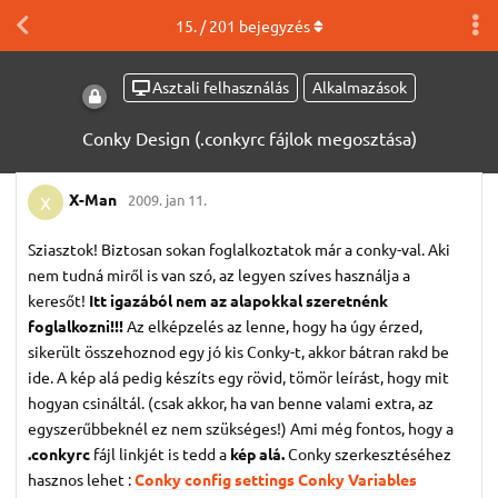
15
. /
201
bejegyzés
Asztali felhasználás
Alkalmazások
Conky Design (.conkyrc fájlok megosztása)
X-Man
2009. jan 11.
X
Sziasztok! Biztosan sokan foglalkoztatok már a conky-val. Aki
nem tudná miről is van szó, az legyen szíves használja a
keresőt!
Itt igazából nem az alapokkal szeretnénk
foglalkozni!!!
Az elképzelés az lenne, hogy ha úgy érzed,
sikerült összehoznod egy jó kis Conky-t, akkor bátran rakd be
ide. A kép alá pedig készíts egy rövid, tömör leírást, hogy mit
hogyan csináltál. (csak akkor, ha van benne valami extra, az
egyszerűbbeknél ez nem szükséges!) Ami még fontos, hogy a
.conkyrc
fájl linkjét is tedd a
kép alá.
Conky szerkesztéséhez
hasznos lehet :
Conky config settings
Conky Variables