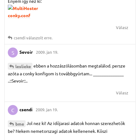
Enyém így néz ki:
conky.conf
Válasz
csendi
válaszolt erre.
Sevoir
2009. jan 19.
S
ebben a hozzászólásomban megtalálod. persze
leslieke
azóta a conky konfigom is továbbgyúrtam... ______________
..::Sevoir::..
Válasz
csendi
2009. jan 19.
C
Jol nez ki! Az idöjarasi adatok honnan szerezhetök
bme
be? Nekem nemetorszagi adatok kellenenek. Köszi