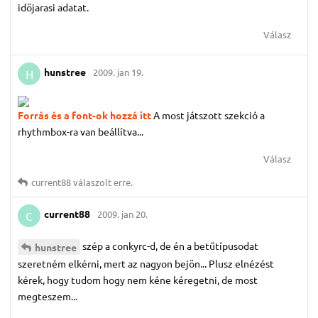
idöjarasi adatat.
Válasz
hunstree
2009. jan 19.
H
Forrás és a font-ok hozzá itt
A most játszott szekció a
rhythmbox-ra van beállítva...
Válasz
current88
válaszolt erre.
current88
2009. jan 20.
C
szép a conkyrc-d, de én a betűtípusodat
hunstree
szeretném elkérni, mert az nagyon bejön... Plusz elnézést
kérek, hogy tudom hogy nem kéne kéregetni, de most
megteszem...