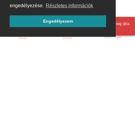
engedélyezése.
Részletes információk
Engedélyezem
Hoppá! Valami hiba történt. Frissítse az oldalt és próbálja meg újra.
Bejelentkezés
Főoldal
Címkék
Kezdőoldal
Blog
ÁSZF
Szabályzat
Kapcsolat
ubuntu.hu :: Magyar Ubuntu Közösség
© 2007 – 2026