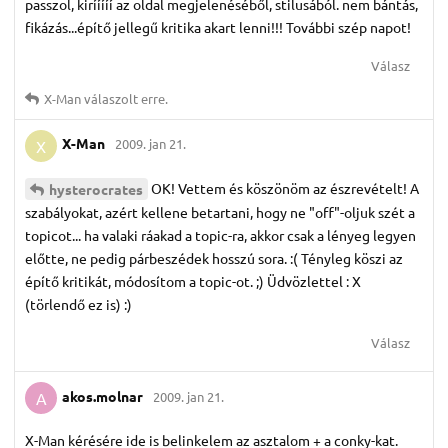
passzol, kirííííí az oldal megjelenéséből, stilusából. nem bántás,
fikázás...építő jellegű kritika akart lenni!!! További szép napot!
Válasz
X-Man
válaszolt erre.
X-Man
2009. jan 21.
X
OK! Vettem és köszönöm az észrevételt! A
hysterocrates
szabályokat, azért kellene betartani, hogy ne "off"-oljuk szét a
topicot... ha valaki ráakad a topic-ra, akkor csak a lényeg legyen
előtte, ne pedig párbeszédek hosszú sora. :( Tényleg köszi az
építő kritikát, módosítom a topic-ot. ;) Üdvözlettel : X
(törlendő ez is) :)
Válasz
akos.​molnar
2009. jan 21.
A
X-Man kérésére ide is belinkelem az asztalom + a conky-kat.