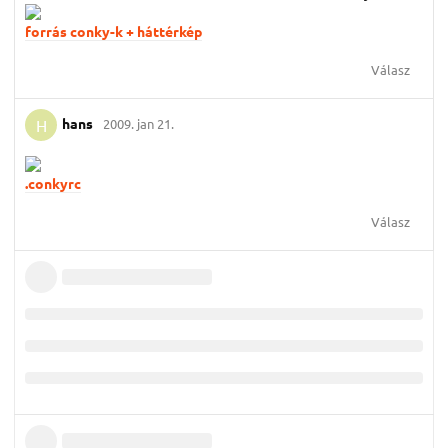
forrás conky-k + háttérkép
Válasz
hans
2009. jan 21.
H
.conkyrc
Válasz