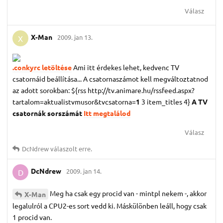
Válasz
X-Man
2009. jan 13.
X
.conkyrc letöltése
Ami itt érdekes lehet, kedvenc TV
csatornáid beállítása... A csatornaszámot kell megváltoztatnod
az adott sorokban: ${rss http://tv.animare.hu/rssfeed.aspx?
tartalom=aktualistvmusor&tvcsatorna=
1
3 item_titles 4}
A TV
csatornák sorszámát
Itt megtalálod
Válasz
DcNdrew
válaszolt erre.
DcNdrew
2009. jan 14.
D
Meg ha csak egy procid van - mintpl nekem -, akkor
X-Man
legalulról a CPU2-es sort vedd ki. Máskülönben leáll, hogy csak
1 procid van.