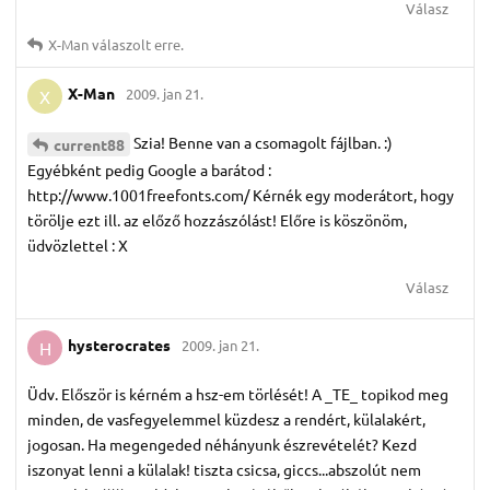
Válasz
X-Man
válaszolt erre.
X-Man
2009. jan 21.
X
Szia! Benne van a csomagolt fájlban. :)
current88
Egyébként pedig Google a barátod :
http://www.1001freefonts.com/ Kérnék egy moderátort, hogy
törölje ezt ill. az előző hozzászólást! Előre is köszönöm,
üdvözlettel : X
Válasz
hysterocrates
2009. jan 21.
H
Üdv. Először is kérném a hsz-em törlését! A _TE_ topikod meg
minden, de vasfegyelemmel küzdesz a rendért, külalakért,
jogosan. Ha megengeded néhányunk észrevételét? Kezd
iszonyat lenni a külalak! tiszta csicsa, giccs...abszolút nem