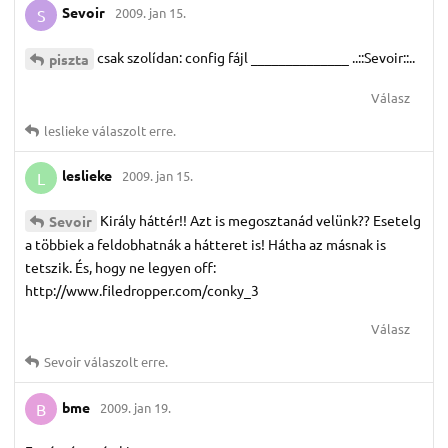
Sevoir
2009. jan 15.
S
csak szolídan: config fájl ______________ ..::Sevoir::..
piszta
Válasz
leslieke
válaszolt erre.
leslieke
2009. jan 15.
L
Király háttér!! Azt is megosztanád velünk?? Esetelg
Sevoir
a többiek a feldobhatnák a hátteret is! Hátha az másnak is
tetszik. És, hogy ne legyen off:
http://www.filedropper.com/conky_3
Válasz
Sevoir
válaszolt erre.
bme
2009. jan 19.
B