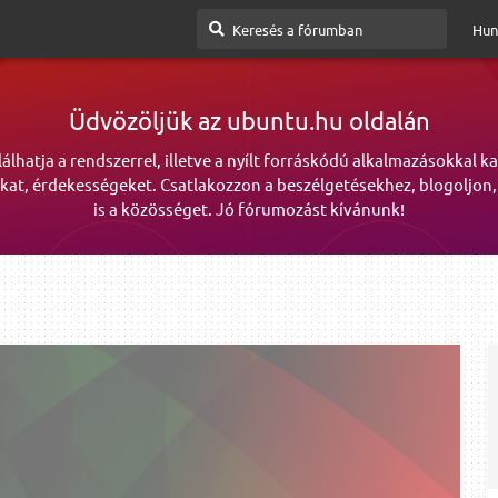
Hun
Üdvözöljük az ubuntu.hu oldalán
lálhatja a rendszerrel, illetve a nyílt forráskódú alkalmazásokkal k
kat, érdekességeket. Csatlakozzon a beszélgetésekhez, blogoljon,
is a közösséget. Jó fórumozást kívánunk!