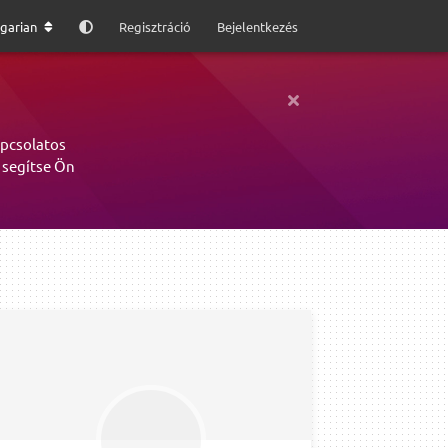
garian
Regisztráció
Bejelentkezés
apcsolatos
 segítse Ön