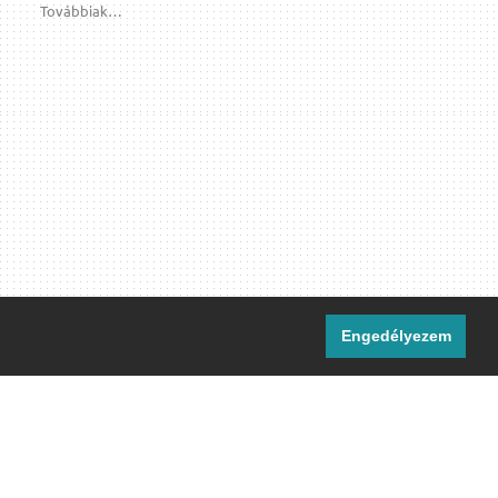
Továbbiak…
Engedélyezem
i csatornáink:
[M]
IRC
rtalma, ahol másként nem jelezzük,