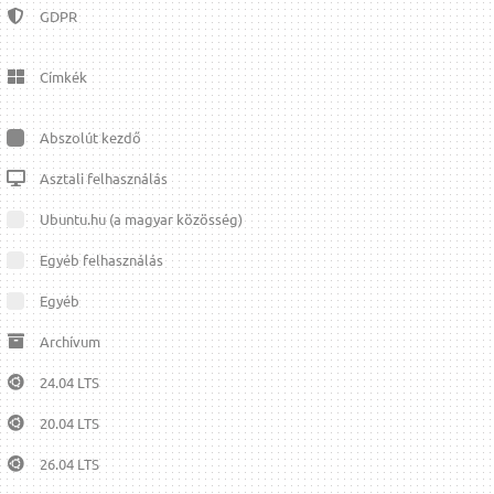
GDPR
Címkék
Abszolút kezdő
Asztali felhasználás
Ubuntu.hu (a magyar közösség)
Egyéb felhasználás
Egyéb
Archívum
24.04 LTS
20.04 LTS
26.04 LTS