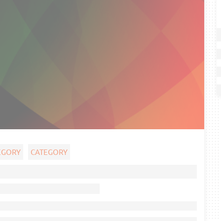
EGORY
CATEGORY
Ghost title