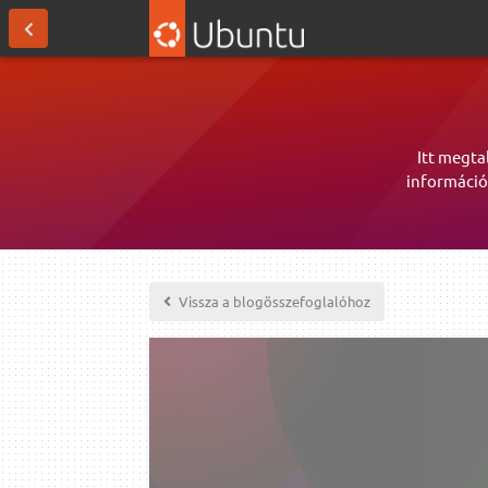
Itt megta
információ
Vissza a blogösszefoglalóhoz