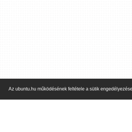
Hoppá! Valami hiba történt. Frissítse az oldalt és próbálja meg újra.
Az ubuntu.hu működésének feltétele a sütik engedélyezés