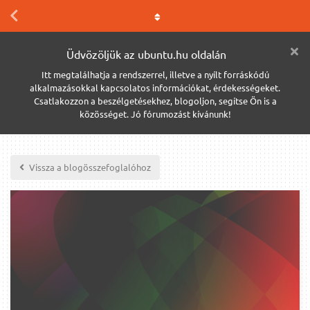
Üdvözöljük az ubuntu.hu oldalán
Itt megtalálhatja a rendszerrel, illetve a nyílt forráskódú
alkalmazásokkal kapcsolatos információkat, érdekességeket.
Csatlakozzon a beszélgetésekhez, blogoljon, segítse Ön is a
közösséget. Jó fórumozást kívánunk!
Vissza a blogösszefoglalóhoz