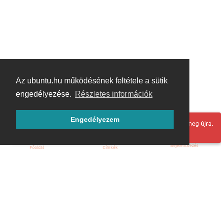
Az ubuntu.hu működésének feltétele a sütik
engedélyezése.
Részletes információk
Engedélyezem
Hoppá! Valami hiba történt. Frissítse az oldalt és próbálja meg újra.
Bejelentkezés
Főoldal
Címkék