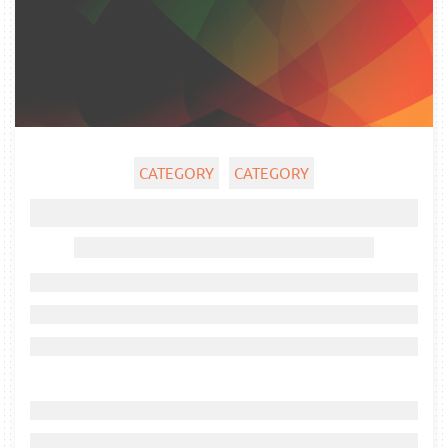
CATEGORY
CATEGORY
Ghost title