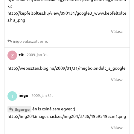
ki:
http://kepfeltoltes.hu/view/090131/google3_www.kepfeltolte
s.hu_.png
Válasz
inigo
válaszolt erre.
zlt
2009. jan 31.
Z
http://webisztan.blog.hu/2009/01/31/megbolondult_a_google
Válasz
inigo
2009. jan 31.
I
én is csináltam egyet :)
lhgergo
http://img204.imageshack.us/img204/3786/49595495zm1.png
Válasz