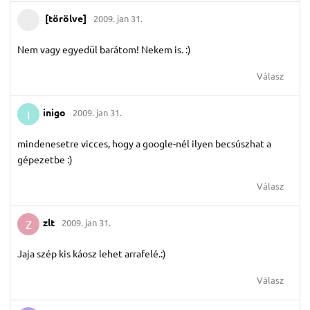
[törölve]
2009. jan 31.
Nem vagy egyedül barátom! Nekem is. :)
Válasz
inigo
2009. jan 31.
I
mindenesetre vicces, hogy a google-nél ilyen becsúszhat a
gépezetbe :)
Válasz
zlt
2009. jan 31.
Z
Jaja szép kis káosz lehet arrafelé.:)
Válasz