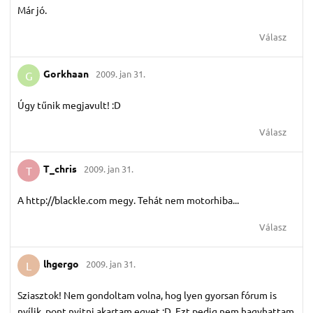
Már jó.
Válasz
Gorkhaan
2009. jan 31.
G
Úgy tűnik megjavult! :D
Válasz
T_chris
2009. jan 31.
T
A http://blackle.com megy. Tehát nem motorhiba...
Válasz
lhgergo
2009. jan 31.
L
Sziasztok! Nem gondoltam volna, hog lyen gyorsan fórum is
nyílik, pont nyitni akartam egyet :D. Ezt pedig nem hagyhattam