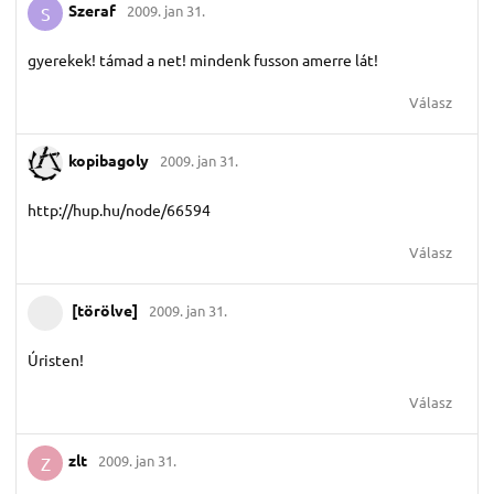
Szeraf
2009. jan 31.
S
gyerekek! támad a net! mindenk fusson amerre lát!
Válasz
kopibagoly
2009. jan 31.
http://hup.hu/node/66594
Válasz
[törölve]
2009. jan 31.
Úristen!
Válasz
zlt
2009. jan 31.
Z