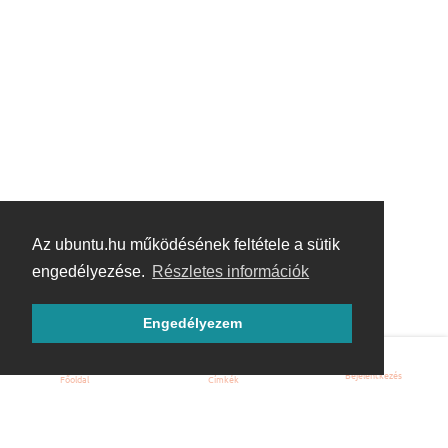
Az ubuntu.hu működésének feltétele a sütik
engedélyezése.
Részletes információk
Engedélyezem
Bejelentkezés
Főoldal
Címkék