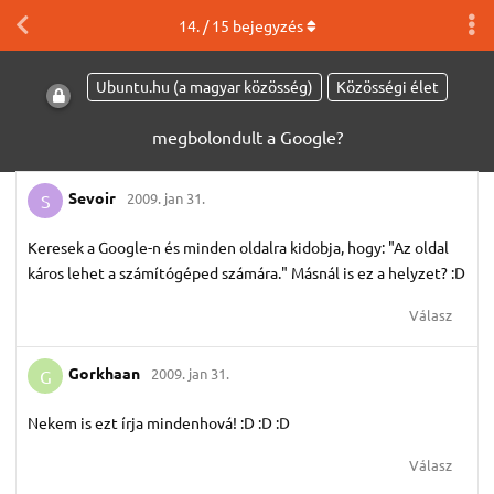
14
. /
15
bejegyzés
Ubuntu.hu (a magyar közösség)
Közösségi élet
megbolondult a Google?
Sevoir
2009. jan 31.
S
Keresek a Google-n és minden oldalra kidobja, hogy: "Az oldal
káros lehet a számítógéped számára." Másnál is ez a helyzet? :D
Válasz
Gorkhaan
2009. jan 31.
G
Nekem is ezt írja mindenhová! :D :D :D
Válasz