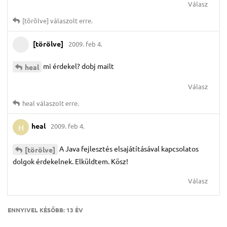
Válasz
[törölve]
válaszolt erre.
[törölve]
2009. feb 4.
mi érdekel? dobj mailt
heal
Válasz
heal
válaszolt erre.
heal
2009. feb 4.
H
A Java fejlesztés elsajátításával kapcsolatos
[törölve]
dolgok érdekelnek. Elküldtem. Kösz!
Válasz
ENNYIVEL KÉSŐBB:
13 ÉV