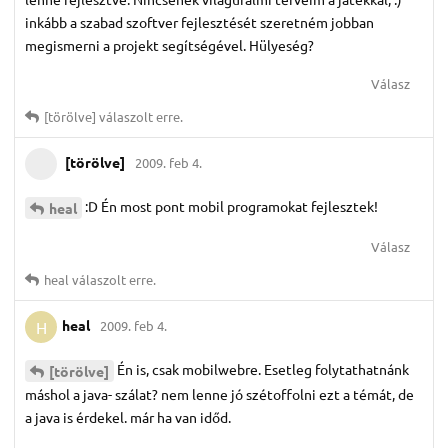
inkább a szabad szoftver fejlesztését szeretném jobban
megismerni a projekt segítségével. Hülyeség?
Válasz
[törölve]
válaszolt erre.
[törölve]
2009. feb 4.
:D Én most pont mobil programokat fejlesztek!
heal
Válasz
heal
válaszolt erre.
heal
2009. feb 4.
H
Én is, csak mobilwebre. Esetleg folytathatnánk
[törölve]
máshol a java- szálat? nem lenne jó szétoffolni ezt a témát, de
a java is érdekel. már ha van időd.