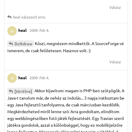
Válasz
heal
válaszolt erre.
heal
2009. feb 4.
H
Köszi, megnézem mindkettőt. A SourceForge-ot
DcNdrew
ismerem, de csak felületesen. Hasznos volt. :)
Válasz
heal
2009. feb 4.
H
Akkor kijavítom: magam is PHP-ben szütyögök. A
[törölve]
Java-t tanulom már, de nehéz az indulás... 3 napja iratkoztam be
egy Java fejlesztő tanfolyamra, de csak márciusban kezdődik.
Megkérdezheted miről lenne szó: Arra gondoltam, elindítom
egy webböngészőben futó játék fejlesztését. Egy Travian szerű
játékra gondolok, azzal a különbséggel, hogy ez mobilkijelzőre
lenne fejlesztve. Nincsenek világuralmi terveim a játékkal, :)