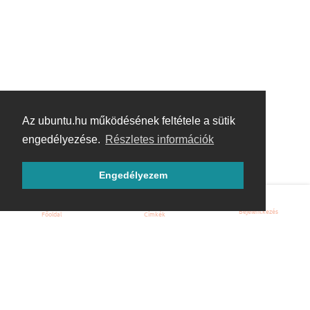
Az ubuntu.hu működésének feltétele a sütik
engedélyezése.
Részletes információk
Engedélyezem
Bejelentkezés
Főoldal
Címkék