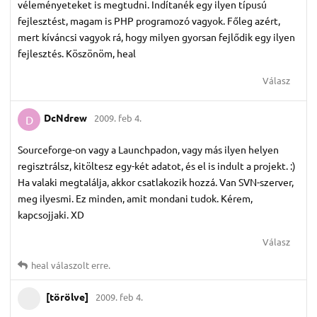
véleményeteket is megtudni. Indítanék egy ilyen típusú
fejlesztést, magam is PHP programozó vagyok. Főleg azért,
mert kíváncsi vagyok rá, hogy milyen gyorsan fejlődik egy ilyen
fejlesztés. Köszönöm, heal
Válasz
DcNdrew
2009. feb 4.
D
Sourceforge-on vagy a Launchpadon, vagy más ilyen helyen
regisztrálsz, kitöltesz egy-két adatot, és el is indult a projekt. :)
Ha valaki megtalálja, akkor csatlakozik hozzá. Van SVN-szerver,
meg ilyesmi. Ez minden, amit mondani tudok. Kérem,
kapcsojjaki. XD
Válasz
heal
válaszolt erre.
[törölve]
2009. feb 4.