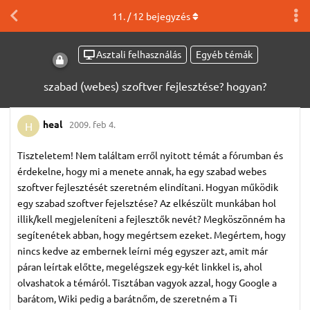
11
. /
12
bejegyzés
Asztali felhasználás
Egyéb témák
szabad (webes) szoftver fejlesztése? hogyan?
heal
2009. feb 4.
H
Tiszteletem! Nem találtam erről nyitott témát a fórumban és
érdekelne, hogy mi a menete annak, ha egy szabad webes
szoftver fejlesztését szeretném elindítani. Hogyan működik
egy szabad szoftver fejelsztése? Az elkészült munkában hol
illik/kell megjeleníteni a fejlesztők nevét? Megköszönném ha
segítenétek abban, hogy megértsem ezeket. Megértem, hogy
nincs kedve az embernek leírni még egyszer azt, amit már
páran leírtak előtte, megelégszek egy-két linkkel is, ahol
olvashatok a témáról. Tisztában vagyok azzal, hogy Google a
barátom, Wiki pedig a barátnőm, de szeretném a Ti