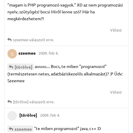
"magam is PHP programozó vagyok." XD az nem programozási
nyelv, szütyögés! bocsi Miről lenne szó? Már ha
megkérdezhetem?!
Válasz
szeemee
válaszolt erre.
szeemee
2009. feb 4.
S
auuuu.... Bocs, te miben "programozol"
[törölve]
(természetesen netes, adatbáziskezelős alkalmazást)? :P Üdv:
Szeemee
Válasz
[törölve]
válaszolt erre.
[törölve]
2009. feb 4.
"te miben programozol" java, c++ :D
szeemee