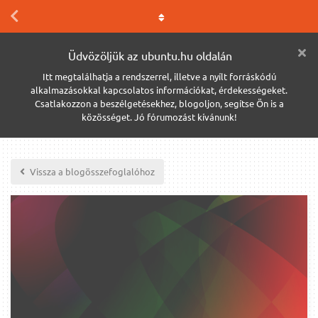
Üdvözöljük az ubuntu.hu oldalán
Itt megtalálhatja a rendszerrel, illetve a nyílt forráskódú
alkalmazásokkal kapcsolatos információkat, érdekességeket.
Csatlakozzon a beszélgetésekhez, blogoljon, segítse Ön is a
közösséget. Jó fórumozást kívánunk!
Vissza a blogösszefoglalóhoz