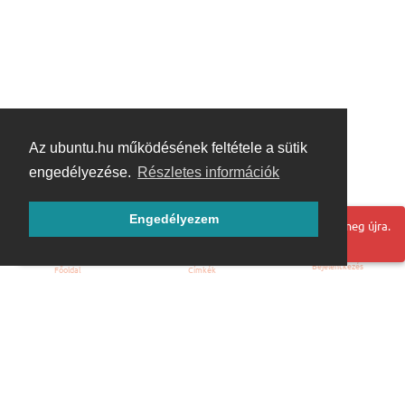
Az ubuntu.hu működésének feltétele a sütik
engedélyezése.
Részletes információk
Engedélyezem
Hoppá! Valami hiba történt. Frissítse az oldalt és próbálja meg újra.
Bejelentkezés
Főoldal
Címkék