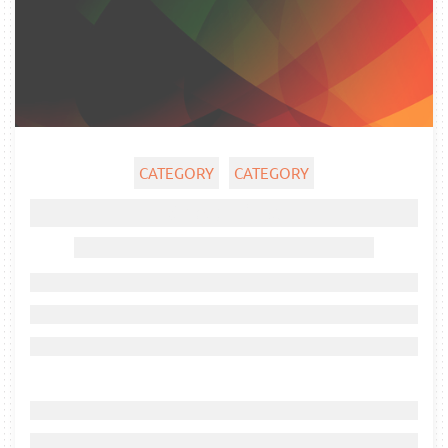
CATEGORY
CATEGORY
Ghost title