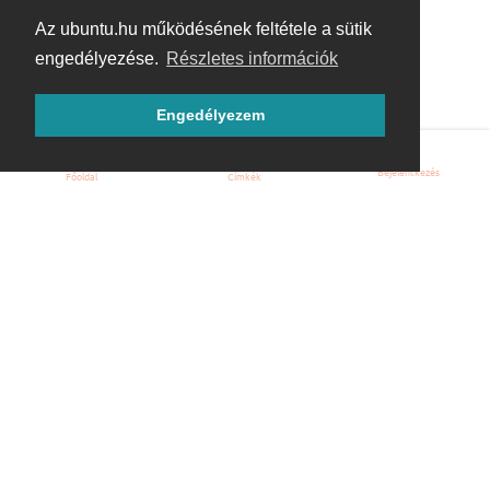
Az ubuntu.hu működésének feltétele a sütik
engedélyezése.
Részletes információk
Engedélyezem
Bejelentkezés
Főoldal
Címkék
Kezdőoldal
Blog
ÁSZF
Szabályzat
Kapcsolat
ubuntu.hu :: Magyar Ubuntu Közösség
© 2007 – 2026