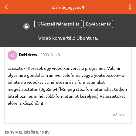
2
. /
2
bejegyzés
Asztali felhasználás
Egyéb témák
Videó konvertáló Ubuntura.
DcNdrew
2009. feb 8.
D
Sziasztok! Keresek egy videó konvertáló programot. Valami
olyasmire gondoltam amivel telefonra vagy a youtube.com-ra
lehetne a videókat átméretezni és a formátumukat
megváltoztatni. (3gp;mp4;flv;mpeg stb... formátumokat tudjon
létrehozni és minél több formátumot kezeljen.) Válaszaitokat
előre is köszönöm!
Válasz
ENNYIVEL KÉSŐBB:
13 ÉV