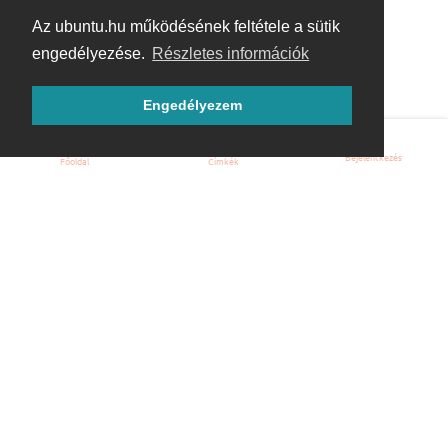
Az ubuntu.hu működésének feltétele a sütik
engedélyezése.
Részletes információk
Engedélyezem
Bejelentkezés
Főoldal
Címkék
Kezdőoldal
Blog
ÁSZF
Szabályzat
Kapcsolat
ubuntu.hu :: Magyar Ubuntu Közösség
© 2007 – 2026