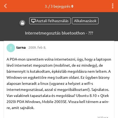
3
. /
3
bejegyzés
Asztali felhasználás
Alkalmazások
Internetmegosztás bluetoothon - ???
tarna
2009. feb 8.
T
A PDA-mon szerettem volna internetezni, úgy, hogy a laptopon
lévő internetet megosztom (mobilnet, de ez mindegy), de
bármennyit is kutakodtam, épkézláb megoldásra nem leltem. A
Windows-on egykettőre meg tudtam oldani. Ez ügyben bizony
alaposan lemaradt a linux (ugyanez a helyzet a wifi-s
internetmegosztással, azzal si megpróbálkoztam!). Sajnálatos.
Van valakinek tapasztalata és megoldása? Ubuntu 8.10 + Qtek
2020i PDA Windows, Mobile 2003SE. Vissza kell térnem a win-
re, amit sajnálok.
Válasz