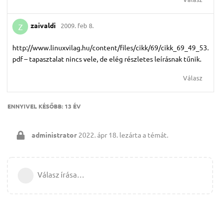
zaivaldi
2009. feb 8.
Z
http://www.linuxvilag.hu/content/files/cikk/69/cikk_69_49_53.
pdf – tapasztalat nincs vele, de elég részletes leírásnak tűnik.
Válasz
ENNYIVEL KÉSŐBB:
13 ÉV
administrator
2022. ápr 18.
lezárta a témát.
Válasz írása…