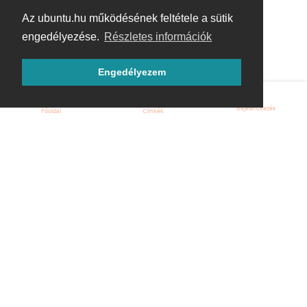
Az ubuntu.hu működésének feltétele a sütik
engedélyezése.
Részletes információk
Engedélyezem
Bejelentkezés
Főoldal
Címkék
Kezdőoldal
Blog
ÁSZF
Szabályzat
Kapcsolat
ubuntu.hu :: Magyar Ubuntu Közösség
© 2007 – 2026