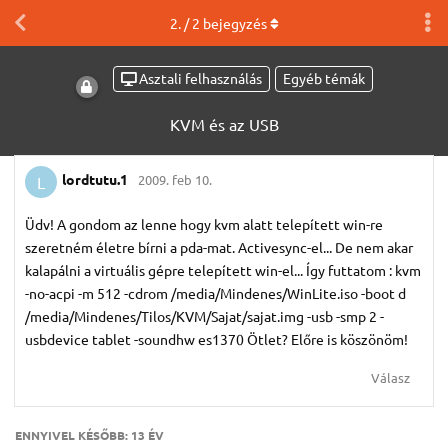
2
. /
2
bejegyzés
Asztali felhasználás
Egyéb témák
KVM és az USB
lordtutu.​1
2009. feb 10.
L
Üdv! A gondom az lenne hogy kvm alatt telepített win-re
szeretném életre bírni a pda-mat. Activesync-el... De nem akar
kalapálni a virtuális gépre telepített win-el... Így futtatom : kvm
-no-acpi -m 512 -cdrom /media/Mindenes/WinLite.iso -boot d
/media/Mindenes/Tilos/KVM/Sajat/sajat.img -usb -smp 2 -
usbdevice tablet -soundhw es1370 Ötlet? Előre is köszönöm!
Válasz
ENNYIVEL KÉSŐBB:
13 ÉV