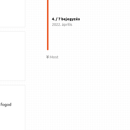
4
. /
7
bejegyzés
2022. április
Most
g fogod