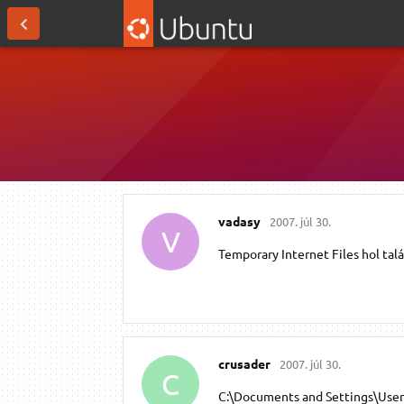
vadasy
2007. júl 30.
V
Temporary Internet Files hol tal
crusader
2007. júl 30.
C
C:\Documents and Settings\UserN