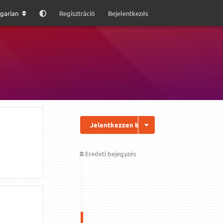
garian
Regisztráció
Bejelentkezés
Jelentkezzen be a válaszhoz
Eredeti bejegyzés