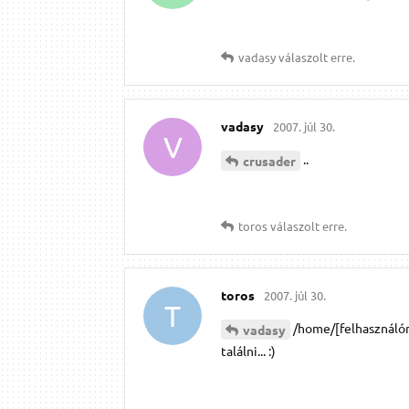
vadasy
válaszolt erre.
vadasy
2007. júl 30.
V
..
crusader
toros
válaszolt erre.
toros
2007. júl 30.
T
/home/[felhasználóné
vadasy
találni... :)