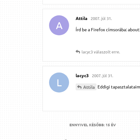
Attila
2007. júl 31.
A
Írd be a Firefox címsorába: abou
lacyc3
válaszolt erre.
lacyc3
2007. júl 31.
L
Eddigi tapasztalatai
Attila
ENNYIVEL KÉSŐBB:
15 ÉV