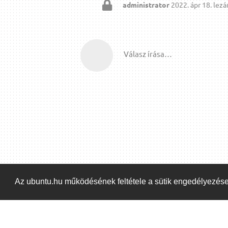
administrator
2022. ápr 18.
lezár
Válasz írása…
Az ubuntu.hu működésének feltétele a sütik engedélyezés