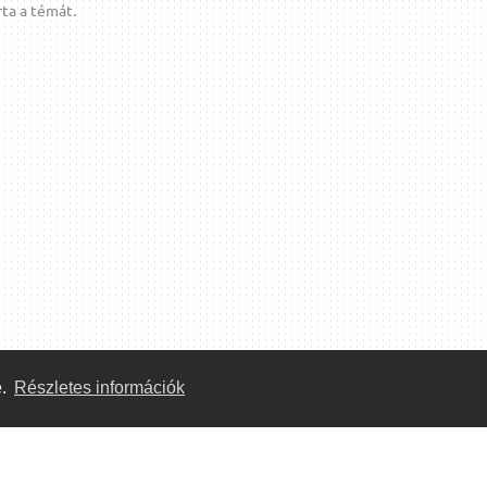
ta a témát.
e.
Részletes információk
Közösség
Önkéntes segítők: