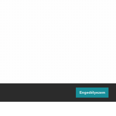
Engedélyezem
i csatornáink: