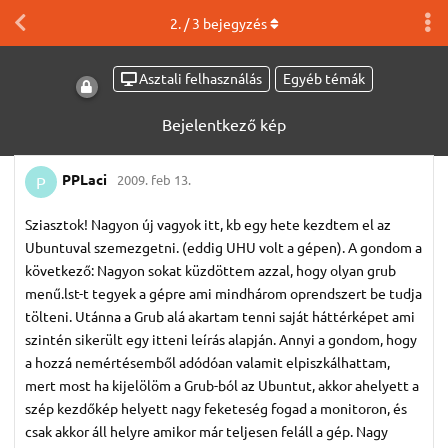
2
. /
3
bejegyzés
Asztali felhasználás
Egyéb témák
Bejelentkező kép
PPLaci
2009. feb 13.
P
Sziasztok! Nagyon új vagyok itt, kb egy hete kezdtem el az
Ubuntuval szemezgetni. (eddig UHU volt a gépen). A gondom a
következő: Nagyon sokat küzdöttem azzal, hogy olyan grub
menű.lst-t tegyek a gépre ami mindhárom oprendszert be tudja
tölteni. Utánna a Grub alá akartam tenni saját háttérképet ami
szintén sikerült egy itteni leírás alapján. Annyi a gondom, hogy
a hozzá nemértésemből adódóan valamit elpiszkálhattam,
mert most ha kijelölöm a Grub-ból az Ubuntut, akkor ahelyett a
szép kezdőkép helyett nagy feketeség fogad a monitoron, és
csak akkor áll helyre amikor már teljesen feláll a gép. Nagy