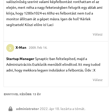
valószínűség szerint valami képfelbontást ronthattam el az
elején, mert néha a nagy feketeségben felugrik egy ablak ami
kiírja, hogy 1280x1024-es 60hz-es felbontást nem tud a
monitor állítsam át a gépet másra. Igen de hol? Kérlek
segítsetek! Köszi előre is! Laci
Válasz
X-Man
2009. feb 14.
X
Startup Manager
Synaptic-ban feltelepíted, majd a
Adminisztrációs Eszközök menüből elindítod. Itt meg tudod
adni, hogy mekkora legyen induláskor a felbontás. Üdv : X
Válasz
ENNYIVEL KÉSŐBB:
13 ÉV
administrator
2022. ápr 18.
lezárta a témát.