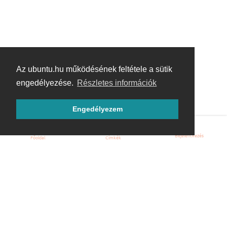
Az ubuntu.hu működésének feltétele a sütik
engedélyezése.
Részletes információk
Engedélyezem
Bejelentkezés
Főoldal
Címkék