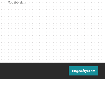
Továbbiak…
Engedélyezem
i csatornáink:
[M]
IRC
rtalma, ahol másként nem jelezzük,