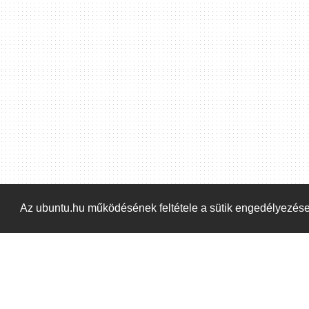
Hoppá! Valami hiba történt. Frissítse az oldalt és próbálja meg újra.
Az ubuntu.hu működésének feltétele a sütik engedélyezés