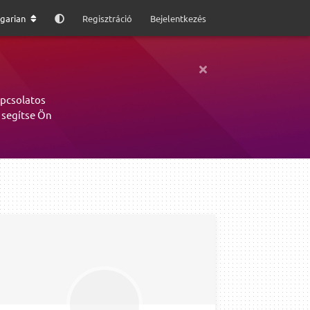
garian
Regisztráció
Bejelentkezés
apcsolatos
 segítse Ön