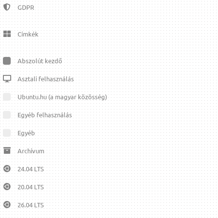
GDPR
Címkék
Abszolút kezdő
Asztali felhasználás
Ubuntu.hu (a magyar közösség)
Egyéb felhasználás
Egyéb
Archívum
24.04 LTS
20.04 LTS
26.04 LTS