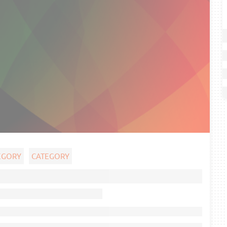
EGORY
CATEGORY
Ghost title