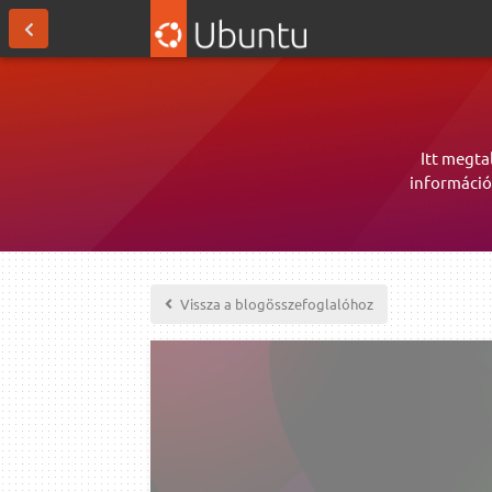
Itt megta
információ
Vissza a blogösszefoglalóhoz