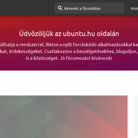
Hun
Üdvözöljük az ubuntu.hu oldalán
lálhatja a rendszerrel, illetve a nyílt forráskódú alkalmazásokkal k
kat, érdekességeket. Csatlakozzon a beszélgetésekhez, blogoljon,
is a közösséget. Jó fórumozást kívánunk!