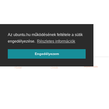
Az ubuntu.hu működésének feltétele a sütik
engedélyezése.
Részletes információk
Engedélyezem
Bejelentkezés
Főoldal
Címkék