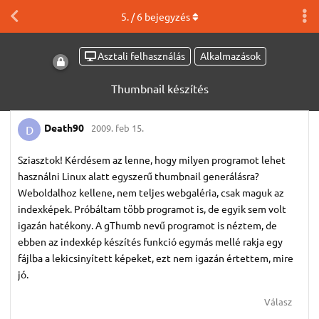
5
. /
6
bejegyzés
Asztali felhasználás
Alkalmazások
Thumbnail készítés
Death90
2009. feb 15.
D
Sziasztok! Kérdésem az lenne, hogy milyen programot lehet
használni Linux alatt egyszerű thumbnail generálásra?
Weboldalhoz kellene, nem teljes webgaléria, csak maguk az
indexképek. Próbáltam több programot is, de egyik sem volt
igazán hatékony. A gThumb nevű programot is néztem, de
ebben az indexkép készítés funkció egymás mellé rakja egy
fájlba a lekicsinyített képeket, ezt nem igazán értettem, mire
jó.
Válasz