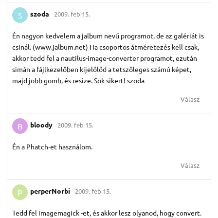
szoda
2009. feb 15.
S
Én nagyon kedvelem a jalbum nevű programot, de az galériát is
csinál. (www.jalbum.net) Ha csoportos átméretezés kell csak,
akkor tedd fel a nautilus-image-converter programot, ezután
simán a fájlkezelőben kijelölöd a tetszőleges számú képet,
majd jobb gomb, és resize. Sok sikert! szoda
Válasz
bloody
2009. feb 15.
B
Én a Phatch-et használom.
Válasz
perperNorbi
2009. feb 15.
P
Tedd fel imagemagick -et, és akkor lesz olyanod, hogy convert.