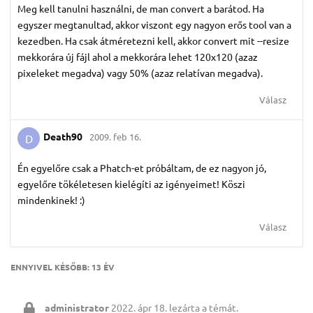
Meg kell tanulni használni, de man convert a barátod. Ha
egyszer megtanultad, akkor viszont egy nagyon erős tool van a
kezedben. Ha csak átméretezni kell, akkor convert mit --resize
mekkorára új fájl ahol a mekkorára lehet 120x120 (azaz
pixeleket megadva) vagy 50% (azaz relatívan megadva).
Válasz
Death90
2009. feb 16.
D
Én egyelőre csak a Phatch-et próbáltam, de ez nagyon jó,
egyelőre tökéletesen kielégíti az igényeimet! Köszi
mindenkinek! :)
Válasz
ENNYIVEL KÉSŐBB:
13 ÉV
administrator
2022. ápr 18.
lezárta a témát.