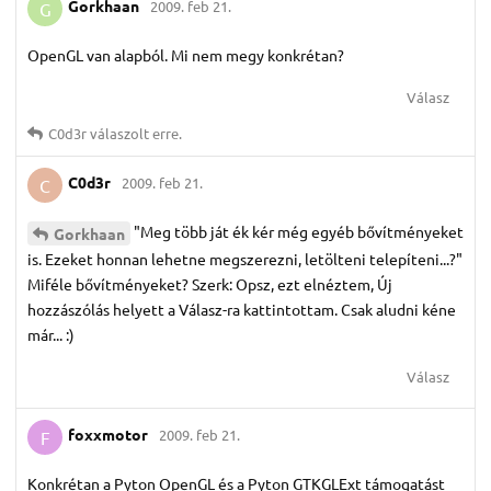
Gorkhaan
2009. feb 21.
G
OpenGL van alapból. Mi nem megy konkrétan?
Válasz
C0d3r
válaszolt erre.
C0d3r
2009. feb 21.
C
"Meg több ját ék kér még egyéb bővítményeket
Gorkhaan
is. Ezeket honnan lehetne megszerezni, letölteni telepíteni...?"
Miféle bővítményeket? Szerk: Opsz, ezt elnéztem, Új
hozzászólás helyett a Válasz-ra kattintottam. Csak aludni kéne
már... :)
Válasz
foxxmotor
2009. feb 21.
F
Konkrétan a Pyton OpenGL és a Pyton GTKGLExt támogatást