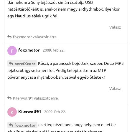
Bár nekem a Sony lejátszót simán csatolja USB
háttértárolóként is, amikor nem megy a Rhythmbox. Ilyenkor
egy Nautilus ablak ugrik fel.
Válasz
foxxmotor
válaszolt erre.
foxxmotor
2009. feb 22.
F
Köszi, a parancsok bejöttek, szuper. De az MP3
berciXcore
lejátszót így se ismeri föl. Pedig telepítettem az MTP
bővítményt is a rhytmbox-ban. Szóval egyéb ötletek?
Válasz
Kilerwolf91
válaszolt erre.
Kilerwolf91
2009. feb 22.
K
esetleg nézd meg, hogy helyesen el lett-e
foxxmotor
távolítva windows alól, mert nekem csinált olyat az