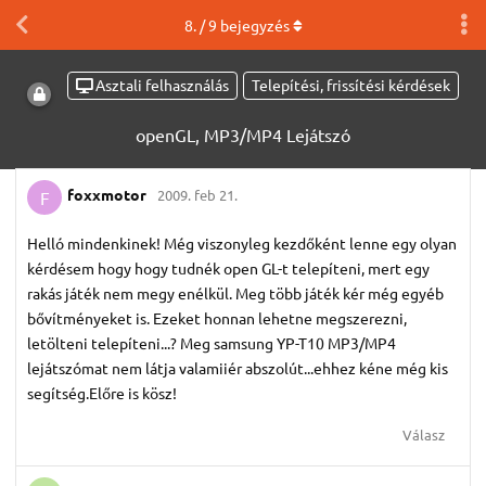
8
. /
9
bejegyzés
Asztali felhasználás
Telepítési, frissítési kérdések
openGL, MP3/MP4 Lejátszó
foxxmotor
2009. feb 21.
F
Helló mindenkinek! Még viszonyleg kezdőként lenne egy olyan
kérdésem hogy hogy tudnék open GL-t telepíteni, mert egy
rakás játék nem megy enélkül. Meg több játék kér még egyéb
bővítményeket is. Ezeket honnan lehetne megszerezni,
letölteni telepíteni...? Meg samsung YP-T10 MP3/MP4
lejátszómat nem látja valamiiér abszolút...ehhez kéne még kis
segítség.Előre is kösz!
Válasz