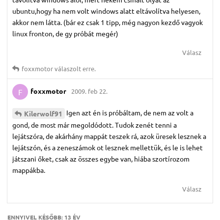
ubuntu,hogy ha nem volt windows alatt eltávolítva helyesen,
akkor nem látta. (bár ez csak 1 tipp, még nagyon kezdő vagyok
linux fronton, de gy próbát megér)
Válasz
foxxmotor
válaszolt erre.
foxxmotor
2009. feb 22.
F
Igen azt én is próbáltam, de nem az volt a
Kilerwolf91
gond, de most már megoldódott. Tudok zenét tenni a
lejátszóra, de akárhány mappát teszek rá, azok üresek lesznek a
lejátszón, és a zeneszámok ot lesznek mellettük, és le is lehet
játszani őket, csak az összes egybe van, hiába szortírozom
mappákba.
Válasz
ENNYIVEL KÉSŐBB:
13 ÉV