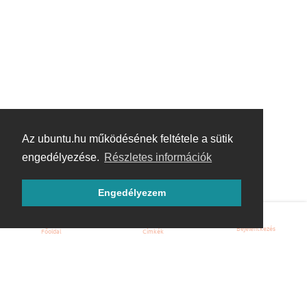
Az ubuntu.hu működésének feltétele a sütik
engedélyezése.
Részletes információk
Engedélyezem
Bejelentkezés
Főoldal
Címkék