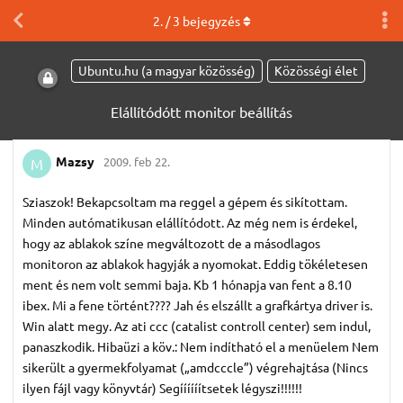
2
. /
3
bejegyzés
Ubuntu.hu (a magyar közösség)
Közösségi élet
Elállítódótt monitor beállítás
Mazsy
2009. feb 22.
M
Sziaszok! Bekapcsoltam ma reggel a gépem és sikítottam.
Minden autómatikusan elállítódott. Az még nem is érdekel,
hogy az ablakok színe megváltozott de a másodlagos
monitoron az ablakok hagyják a nyomokat. Eddig tökéletesen
ment és nem volt semmi baja. Kb 1 hónapja van fent a 8.10
ibex. Mi a fene történt???? Jah és elszállt a grafkártya driver is.
Win alatt megy. Az ati ccc (catalist controll center) sem indul,
panaszkodik. Hibaüzi a köv.: Nem indítható el a menüelem Nem
sikerült a gyermekfolyamat („amdcccle”) végrehajtása (Nincs
ilyen fájl vagy könyvtár) Segíííííítsetek légyszi!!!!!!