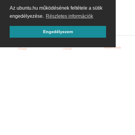
Az ubuntu.hu működésének feltétele a sütik
engedélyezése.
Részletes információk
Engedélyezem
Bejelentkezés
Főoldal
Címkék
Kezdőoldal
Blog
ÁSZF
Szabályzat
Kapcsolat
ubuntu.hu :: Magyar Ubuntu Közösség
© 2007 – 2026