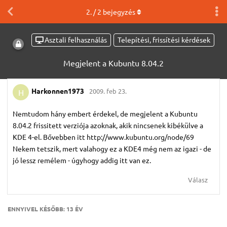
2
. /
2
bejegyzés
Asztali felhasználás
Telepítési, frissítési kérdések
Megjelent a Kubuntu 8.04.2
Harkonnen1973
2009. feb 23.
H
Nemtudom hány embert érdekel, de megjelent a Kubuntu
8.04.2 frissitett verziója azoknak, akik nincsenek kibékülve a
KDE 4-el. Bővebben itt http://www.kubuntu.org/node/69
Nekem tetszik, mert valahogy ez a KDE4 még nem az igazi - de
jó lessz remélem - úgyhogy addig itt van ez.
Válasz
ENNYIVEL KÉSŐBB:
13 ÉV