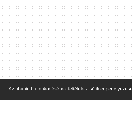
Hoppá! Valami hiba történt. Frissítse az oldalt és próbálja meg újra.
Az ubuntu.hu működésének feltétele a sütik engedélyezés