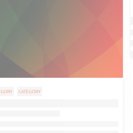
EGORY
CATEGORY
Ghost title