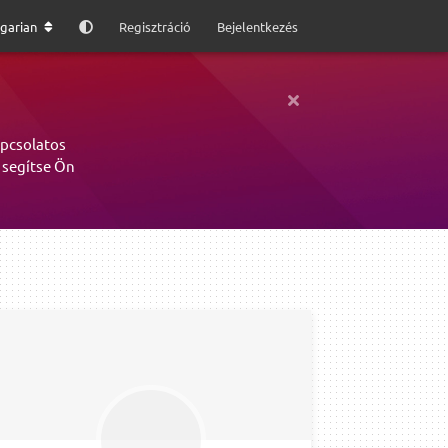
garian
Regisztráció
Bejelentkezés
apcsolatos
 segítse Ön