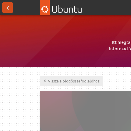
Itt megta
információ
Vissza a blogösszefoglalóhoz