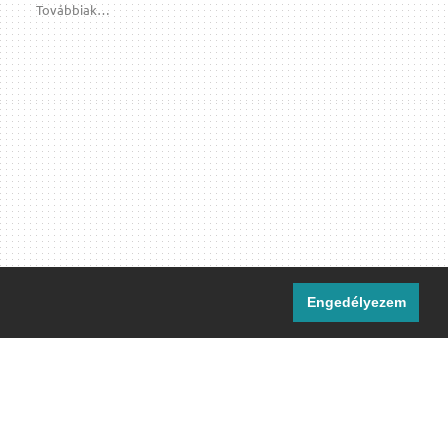
Továbbiak…
Engedélyezem
i csatornáink:
[M]
IRC
rtalma, ahol másként nem jelezzük,