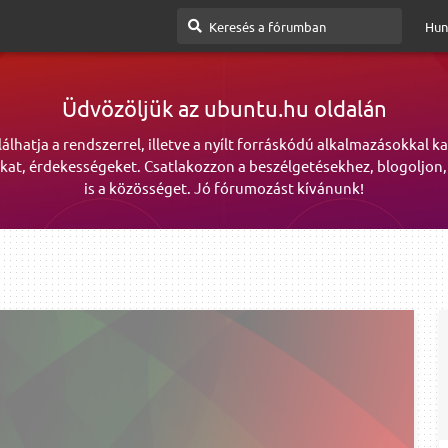
Hun
Üdvözöljük az ubuntu.hu oldalán
lálhatja a rendszerrel, illetve a nyílt forráskódú alkalmazásokkal k
kat, érdekességeket. Csatlakozzon a beszélgetésekhez, blogoljon,
is a közösséget. Jó fórumozást kívánunk!