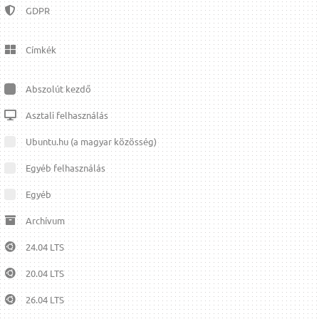
GDPR
Címkék
Abszolút kezdő
Asztali felhasználás
Ubuntu.hu (a magyar közösség)
Egyéb felhasználás
Egyéb
Archívum
24.04 LTS
20.04 LTS
26.04 LTS