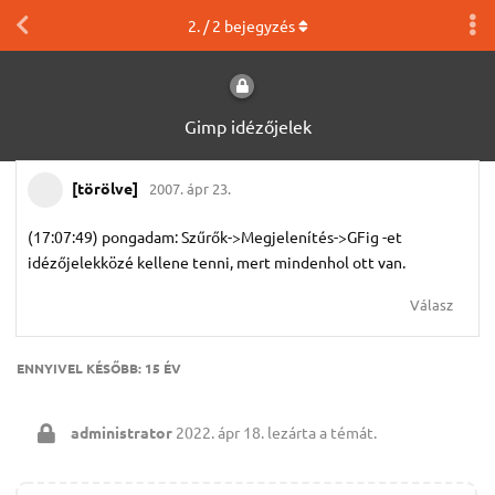
2
. /
2
bejegyzés
Gimp idézőjelek
[törölve]
2007. ápr 23.
(17:07:49) pongadam: Szűrők->Megjelenítés->GFig -et
idézőjelekközé kellene tenni, mert mindenhol ott van.
Válasz
ENNYIVEL KÉSŐBB:
15 ÉV
administrator
2022. ápr 18.
lezárta a témát.