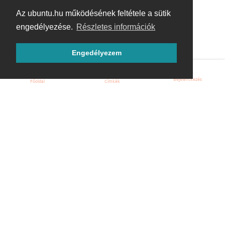
Az ubuntu.hu működésének feltétele a sütik
engedélyezése.
Részletes információk
Engedélyezem
Bejelentkezés
Főoldal
Címkék
Kezdőoldal
Blog
ÁSZF
Szabályzat
Kapcsolat
ubuntu.hu :: Magyar Ubuntu Közösség
© 2007 – 2026