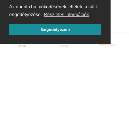
Az ubuntu.hu működésének feltétele a sütik
engedélyezése.
Részletes információk
Engedélyezem
Bejelentkezés
Főoldal
Címkék
Kezdőoldal
Blog
ÁSZF
Szabályzat
Kapcsolat
ubuntu.hu :: Magyar Ubuntu Közösség
© 2007 – 2026