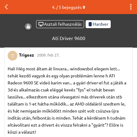
4
. /
5
bejegyzés
Asztali felhasználás
Hardver
Ati Driver 9600
Trigosz
2009. feb 27.
T
Hali Még most áltam át linuxra... windowsbol elegem lett...
tehát kezdő vagyok és egy olyan problémám lenne h ATI
Radeon 9600 SE videó karim van... a gyári driver-el fut a játék a
3d-és alkalmazás csak eléggé kevés "fps"-el tehát bevan
lassúlva... elkezdtem utána olvasgatni más driverek után stb
találtam is 1-et hátha működik... az AMD oldaláról szedtem le,
és hát nemigazán működött minden szét volt csúszva újra
indítás után, felbontás is minden. Tehát a kérdésem h tudnám
eltávolítani ezt a drivert és vissza felrakni a "gyárit"? Előre is
köszi a választ!