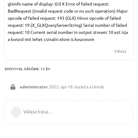
glxinfo name of display: :0.0 X Error of failed request:
BadRequest (invalid request code or no such operation) Major
opcode of failed request: 143 (GLX) Minor opcode of failed
request: 19 (X_GLXQueryServerString) Serial number of failed
request: 10 Current serial number in output stream: 10 ezt irja
a konzol mit lehet csinalni elore is koszonom
Válasz
ENNYIVEL KÉSŐBB:
13 ÉV
administrator
2022. ápr 18.
lezárta a témát.
Válasz írása…