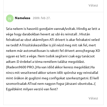
Válasz
Nameless
2009. feb 27.
N
Szia nekem is hasonló gondjaim vannak/voltak. Mindig az lett a
vége hogy darabokban hevert az ubi és reinstall . Miután
felraktad az ubut akármilyen ATi drivert is akar felrakatni veled
ne tedd! A frissítéskezelőbe is jól nézd meg mit rak fel, mert
nekem már automatikusan is rakott fel drivert anno/tegnap XD
ugyan ez lett a vége. Nem tudok segíteni csak egy tanácsot
adtam :D érdekel a téma remélem találsz megoldást.
(Radeon9600 PRO..)Ha van időd akkor keress megoldást.Ha
nincs mit veszítened akkor sztem időt spórolsz egy reinstallal
mint órákon át guglizni meg configokat szerkesztgetni. El kell
szomorítsalak ATival nem nagyon fogsz játszani ubuntuba..:(
Egyébként milyen verzió van fent?
Válasz