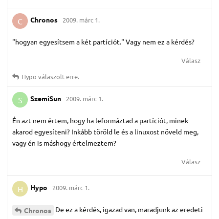
Chronos
2009. márc 1.
C
"hogyan egyesítsem a két partíciót." Vagy nem ez a kérdés?
Válasz
Hypo
válaszolt erre.
SzemiSun
2009. márc 1.
S
Én azt nem értem, hogy ha leformáztad a partíciót, minek
akarod egyesíteni? Inkább töröld le és a linuxost növeld meg,
vagy én is máshogy értelmeztem?
Válasz
Hypo
2009. márc 1.
H
De ez a kérdés, igazad van, maradjunk az eredeti
Chronos