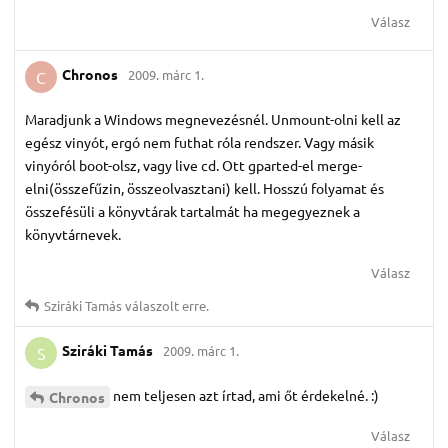
Válasz
Chronos
2009. márc 1.
C
Maradjunk a Windows megnevezésnél. Unmount-olni kell az
egész vinyót, ergó nem futhat róla rendszer. Vagy másik
vinyóról boot-olsz, vagy live cd. Ott gparted-el merge-
elni(összefűzin, összeolvasztani) kell. Hosszú folyamat és
összefésüli a könyvtárak tartalmát ha megegyeznek a
könyvtárnevek.
Válasz
Sziráki Tamás
válaszolt erre.
Sziráki Tamás
2009. márc 1.
S
nem teljesen azt írtad, ami őt érdekelné. :)
Chronos
Válasz