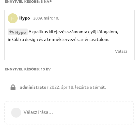
ENNYIVEL KÉSŐBB:
8 NAP
Hypo
2009. márc 10.
H
A grafikus kifejezés számomra gyűjtőfogalom,
Hypo
inkább a design és a terméktervezés az én asztalom.
Válasz
ENNYIVEL KÉSŐBB:
13 ÉV
administrator
2022. ápr 18.
lezárta a témát.
Válasz írása…