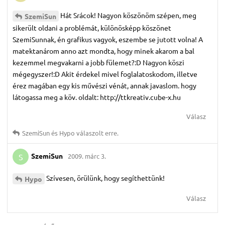
Hát Srácok! Nagyon köszönöm szépen, meg
SzemiSun
sikerült oldani a problémát, különösképp köszönet
SzemiSunnak, én grafikus vagyok, eszembe se jutott volna! A
matektanárom anno azt mondta, hogy minek akarom a bal
kezemmel megvakarni a jobb fülemet?:D Nagyon köszi
mégegyszer!:D Akit érdekel mivel foglalatoskodom, illetve
érez magában egy kis művészi vénát, annak javaslom. hogy
látogassa meg a köv. oldalt: http://ttkreativ.cube-x.hu
Válasz
SzemiSun
és
Hypo
válaszolt erre.
SzemiSun
2009. márc 3.
S
Szívesen, örülünk, hogy segíthettünk!
Hypo
Válasz