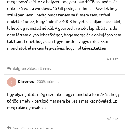
megnevezésnél. Az a helyzet, hogy csupán 40GB a vinyóm, és
ebből 25 volt a windows, 15 GB pedig a kubuntu. Kezdek hely
szűkében lenni, pedig nincs zeném se filmem sem, szóval
emiatt kéne az, hogy "mind" a 40GB helyet ki tudjam használni,
lehetőleg reinstall nélkül. A gparted live cd-t kipróbáltam, de
nem láttam olyan lehetőséget, hogy merge és a dokujában sem
találtam. Lehet hogy csak figyelmetlen vagyok, de akkor
mondjátok el nekem légyszíves, hogy hol tévesztettem!
Válasz
dalgrun
válaszolt erre.
Chronos
2009. márc 1.
C
Egy olyan jutott még eszembe hogy mondod a formázást hogy
törlöd amelyik partíció már nem kell és a másikat növeled. Ez
még talán gyorsabb is.
Válasz
SzemiSun
válaszolt erre.