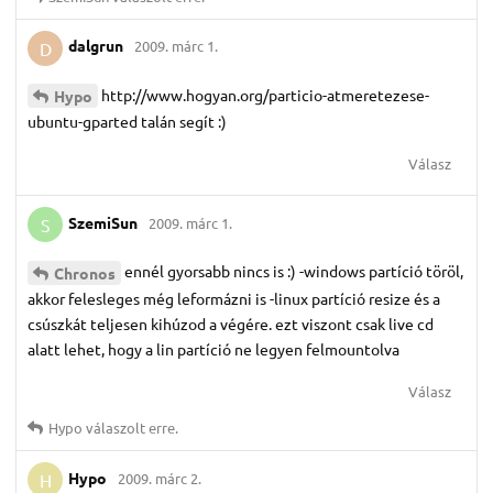
dalgrun
2009. márc 1.
D
http://www.hogyan.org/particio-atmeretezese-
Hypo
ubuntu-gparted talán segít :)
Válasz
SzemiSun
2009. márc 1.
S
ennél gyorsabb nincs is :) -windows partíció töröl,
Chronos
akkor felesleges még leformázni is -linux partíció resize és a
csúszkát teljesen kihúzod a végére. ezt viszont csak live cd
alatt lehet, hogy a lin partíció ne legyen felmountolva
Válasz
Hypo
válaszolt erre.
Hypo
2009. márc 2.
H