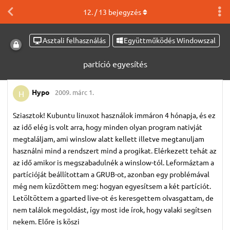
12
. /
13
bejegyzés
Asztali felhasználás
Együttműködés Windowszal
partíció egyesítés
Hypo
2009. márc 1.
H
Sziasztok! Kubuntu linuxot használok immáron 4 hónapja, és ez
az idő elég is volt arra, hogy minden olyan program nativját
megtaláljam, ami winslow alatt kellett illetve megtanuljam
használni mind a rendszert mind a progikat. Elérkezett tehát az
az idő amikor is megszabadulnék a winslow-tól. Leformáztam a
partícióját beállítottam a GRUB-ot, azonban egy problémával
még nem küzdöttem meg: hogyan egyesítsem a két partíciót.
Letöltöttem a gparted live-ot és keresgettem olvasgattam, de
nem találok megoldást, így most ide írok, hogy valaki segítsen
nekem. Előre is köszi