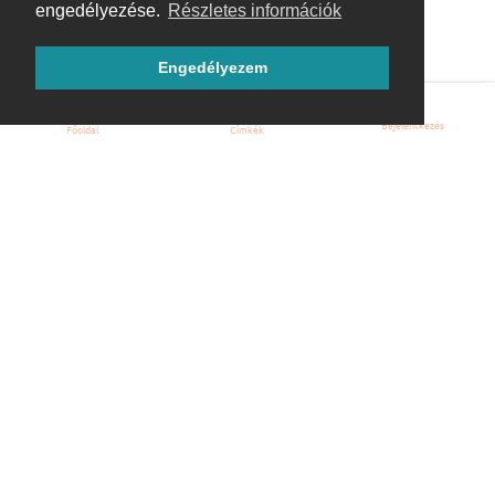
engedélyezése.
Részletes információk
Engedélyezem
Bejelentkezés
Főoldal
Címkék
Kezdőoldal
Blog
ÁSZF
Szabályzat
Kapcsolat
ubuntu.hu :: Magyar Ubuntu Közösség
© 2007 – 2026
Önkéntes segítők: