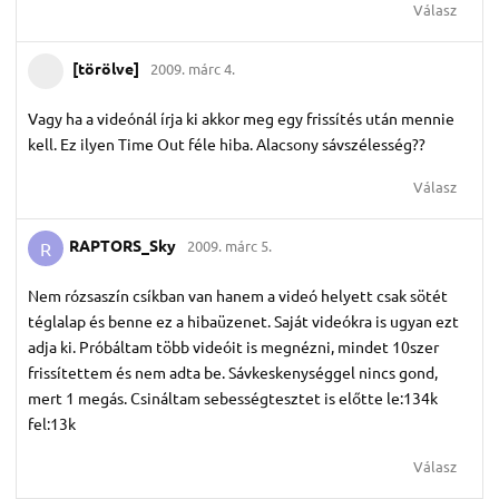
Válasz
[törölve]
2009. márc 4.
Vagy ha a videónál írja ki akkor meg egy frissítés után mennie
kell. Ez ilyen Time Out féle hiba. Alacsony sávszélesség??
Válasz
RAPTORS_Sky
2009. márc 5.
R
Nem rózsaszín csíkban van hanem a videó helyett csak sötét
téglalap és benne ez a hibaüzenet. Saját videókra is ugyan ezt
adja ki. Próbáltam több videóit is megnézni, mindet 10szer
frissítettem és nem adta be. Sávkeskenységgel nincs gond,
mert 1 megás. Csináltam sebességtesztet is előtte le:134k
fel:13k
Válasz