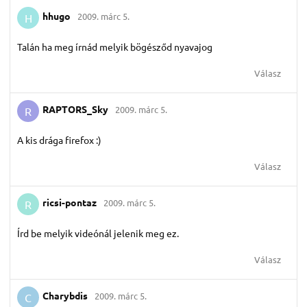
hhugo
2009. márc 5.
H
Talán ha meg írnád melyik bögésződ nyavajog
Válasz
RAPTORS_Sky
2009. márc 5.
R
A kis drága firefox :)
Válasz
ricsi-pontaz
2009. márc 5.
R
Írd be melyik videónál jelenik meg ez.
Válasz
Charybdis
2009. márc 5.
C