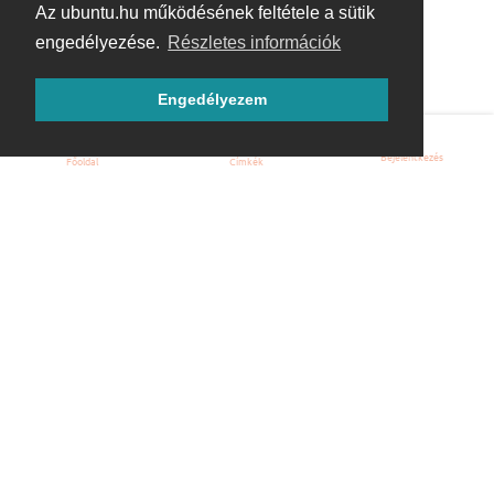
Az ubuntu.hu működésének feltétele a sütik
engedélyezése.
Részletes információk
Engedélyezem
Bejelentkezés
Főoldal
Címkék
Kezdőoldal
Blog
ÁSZF
Szabályzat
Kapcsolat
ubuntu.hu :: Magyar Ubuntu Közösség
© 2007 – 2026