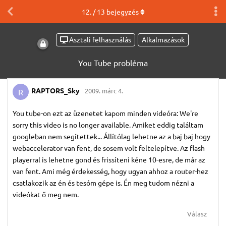
12
. /
13
bejegyzés
Asztali felhasználás
Alkalmazások
You Tube probléma
RAPTORS_Sky
2009. márc 4.
R
You tube-on ezt az üzenetet kapom minden videóra: We're
sorry this video is no longer available. Amiket eddig találtam
googleban nem segítettek... Állítólag lehetne az a baj baj hogy
webaccelerator van fent, de sosem volt feltelepítve. Az flash
playerral is lehetne gond és frissíteni kéne 10-esre, de már az
van fent. Ami még érdekesség, hogy ugyan ahhoz a router-hez
csatlakozik az én és tesóm gépe is. Én meg tudom nézni a
videókat ő meg nem.
Válasz