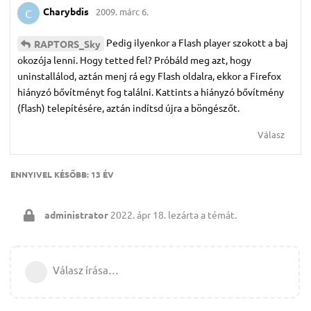
Charybdis
2009. márc 6.
C
Pedig ilyenkor a Flash player szokott a baj
RAPTORS_Sky
okozója lenni. Hogy tetted fel? Próbáld meg azt, hogy
uninstallálod, aztán menj rá egy Flash oldalra, ekkor a Firefox
hiányzó bővítményt fog találni. Kattints a hiányzó bővítmény
(flash) telepítésére, aztán indítsd újra a böngészőt.
Válasz
ENNYIVEL KÉSŐBB:
13 ÉV
administrator
2022. ápr 18.
lezárta a témát.
Válasz írása…