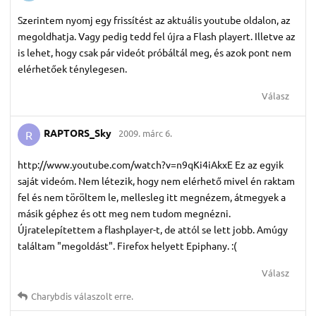
Szerintem nyomj egy frissítést az aktuális youtube oldalon, az
megoldhatja. Vagy pedig tedd fel újra a Flash playert. Illetve az
is lehet, hogy csak pár videót próbáltál meg, és azok pont nem
elérhetőek ténylegesen.
Válasz
RAPTORS_Sky
2009. márc 6.
R
http://www.youtube.com/watch?v=n9qKi4iAkxE Ez az egyik
saját videóm. Nem létezik, hogy nem elérhető mivel én raktam
fel és nem töröltem le, mellesleg itt megnézem, átmegyek a
másik géphez és ott meg nem tudom megnézni.
Újratelepítettem a flashplayer-t, de attól se lett jobb. Amúgy
találtam "megoldást". Firefox helyett Epiphany. :(
Válasz
Charybdis
válaszolt erre.