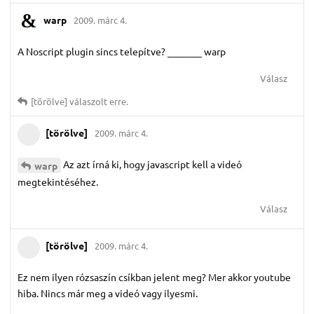
warp
2009. márc 4.
A Noscript plugin sincs telepítve? _______ warp
Válasz
[törölve]
válaszolt erre.
[törölve]
2009. márc 4.
Az azt írná ki, hogy javascript kell a videó
warp
megtekintéséhez.
Válasz
[törölve]
2009. márc 4.
Ez nem ilyen rózsaszín csíkban jelent meg? Mer akkor youtube
hiba. Nincs már meg a videó vagy ilyesmi.