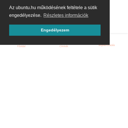
Az ubuntu.hu működésének feltétele a sütik
engedélyezése.
Részletes információk
Engedélyezem
Bejelentkezés
Főoldal
Címkék
Kezdőoldal
Blog
ÁSZF
Szabályzat
Kapcsolat
ubuntu.hu :: Magyar Ubuntu Közösség
© 2007 – 2026