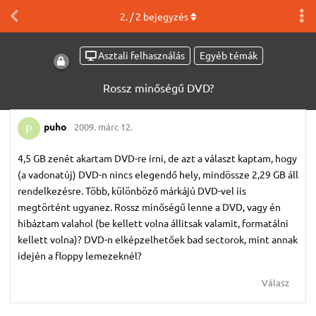
2
. /
2
bejegyzés
Asztali felhasználás
Egyéb témák
Rossz minőségű DVD?
puho
2009. márc 12.
P
4,5 GB zenét akartam DVD-re irni, de azt a választ kaptam, hogy
(a vadonatúj) DVD-n nincs elegendő hely, mindössze 2,29 GB áll
rendelkezésre. Több, különböző márkájú DVD-vel iis
megtörtént ugyanez. Rossz minőségű lenne a DVD, vagy én
hibáztam valahol (be kellett volna állitsak valamit, formatálni
kellett volna)? DVD-n elképzelhetőek bad sectorok, mint annak
idején a floppy lemezeknél?
Válasz