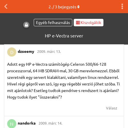
2
. /
3
bejegyzés
Egyéb felhasználás
Kiszolgálók
HP e-Vectra server
dzseemy
2009. márc 13.
D
Adott egy HP e-Vectra számítógép Celeron 500/66-128
processzorral, 64 MB SDRAM-mal, 30 GB merevlemezzel. Ebből
szeretnék egy servert kialakítani, valamilyen linux rendszerrel.
Mivel régi gépről van szó, így egy régebbi verzió jöhet szóba. Ti
mit ajánlotok? Esetleg tudtok pendrive-s rendszert is ajánlani?
Hogy tudok ilyet "összerakni"?
Válasz
nandorka
2009. márc 14.
N