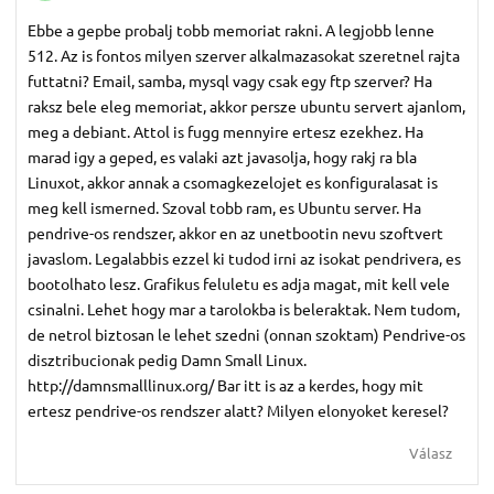
Ebbe a gepbe probalj tobb memoriat rakni. A legjobb lenne
512. Az is fontos milyen szerver alkalmazasokat szeretnel rajta
futtatni? Email, samba, mysql vagy csak egy ftp szerver? Ha
raksz bele eleg memoriat, akkor persze ubuntu servert ajanlom,
meg a debiant. Attol is fugg mennyire ertesz ezekhez. Ha
marad igy a geped, es valaki azt javasolja, hogy rakj ra bla
Linuxot, akkor annak a csomagkezelojet es konfiguralasat is
meg kell ismerned. Szoval tobb ram, es Ubuntu server. Ha
pendrive-os rendszer, akkor en az unetbootin nevu szoftvert
javaslom. Legalabbis ezzel ki tudod irni az isokat pendrivera, es
bootolhato lesz. Grafikus feluletu es adja magat, mit kell vele
csinalni. Lehet hogy mar a tarolokba is beleraktak. Nem tudom,
de netrol biztosan le lehet szedni (onnan szoktam) Pendrive-os
disztribucionak pedig Damn Small Linux.
http://damnsmalllinux.org/ Bar itt is az a kerdes, hogy mit
ertesz pendrive-os rendszer alatt? Milyen elonyoket keresel?
Válasz