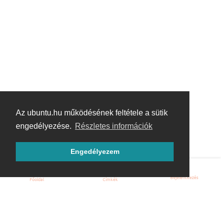
Az ubuntu.hu működésének feltétele a sütik
engedélyezése.
Részletes információk
Engedélyezem
Bejelentkezés
Főoldal
Címkék