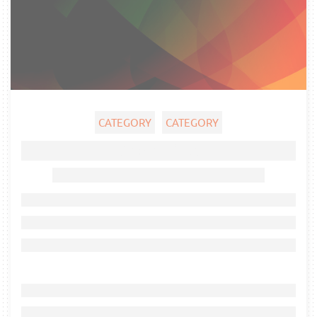
CATEGORY
CATEGORY
Ghost title