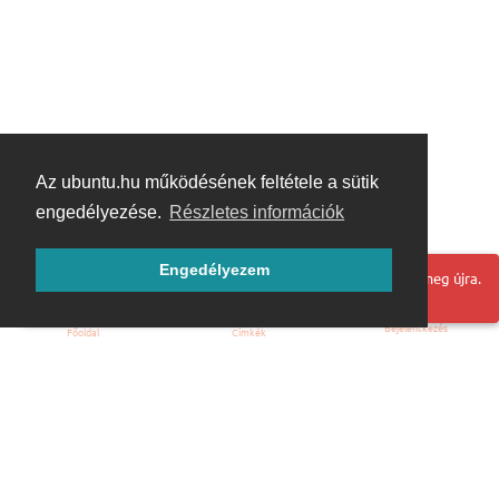
Az ubuntu.hu működésének feltétele a sütik
engedélyezése.
Részletes információk
Engedélyezem
Hoppá! Valami hiba történt. Frissítse az oldalt és próbálja meg újra.
Bejelentkezés
Főoldal
Címkék