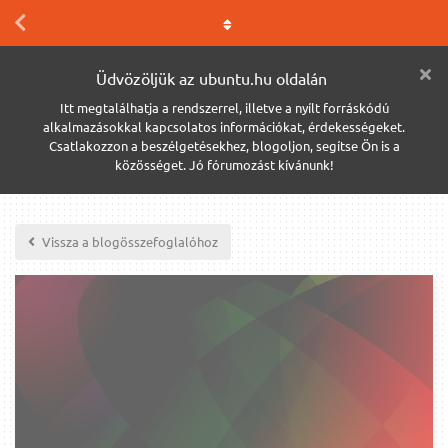
Üdvözöljük az ubuntu.hu oldalán
Itt megtalálhatja a rendszerrel, illetve a nyílt forráskódú
alkalmazásokkal kapcsolatos információkat, érdekességeket.
Csatlakozzon a beszélgetésekhez, blogoljon, segítse Ön is a
közösséget. Jó fórumozást kívánunk!
Vissza a blogösszefoglalóhoz